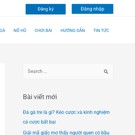
Đăng nhập
Đăng ký
 GÀ
NỔ HŨ
CHƠI BÀI
HƯỚNG DẪN
TIN TỨC
Bài viết mới
Đá gà tre là gì? Kèo cược và kinh nghiệm
cá cược bất bại
Giải mã giấc mơ thấy người quen có bầu