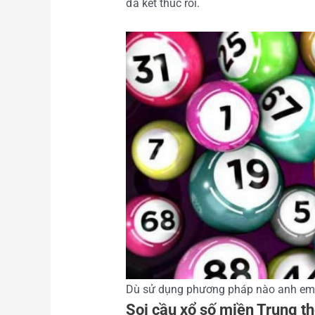
đã kết thúc rồi.
Dù sử dụng phương pháp nào anh em c
Soi cầu xổ số miền Trung 