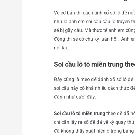
Về cơ bản thì cách tính xổ số lô đề 
như là anh em soi cầu cầu lô truyền t
sẽ bị gãy cầu. Mà thực tế anh em cũn
động thì sẽ có chu kỳ luân hồi. Anh em
nối lại.
Soi cầu lô tô miền trung the
Đây cũng là mẹo để đánh xổ số lô đề 
soi cầu này có khá nhiều cách thức đ
đánh như dưới đây.
Soi cầu lô tô miền trung
theo đề đã nổ
chỉ cần lấy ra số đề đã về kỳ quay thứ
đã không thấy xuất hiện ở trong bảng 