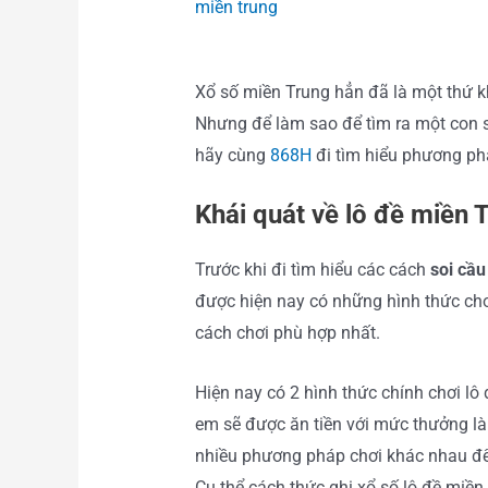
miền trung
Xổ số miền Trung hẳn đã là một thứ kh
Nhưng để làm sao để tìm ra một con s
hãy cùng
868H
đi tìm hiểu phương p
Khái quát về lô đề miền 
Trước khi đi tìm hiểu các cách
soi cầu
được hiện nay có những hình thức chơ
cách chơi phù hợp nhất.
Hiện nay có 2 hình thức chính chơi lô
em sẽ được ăn tiền với mức thưởng là 
nhiều phương pháp chơi khác nhau để 
Cụ thể cách thức ghi xổ số lô đề miền