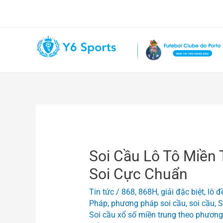
Soi Cầu Lô Tô Miền 
Soi Cực Chuẩn
Tin tức
/
868
,
868H
,
giải đặc biệt
,
lô đ
Pháp
,
phương pháp soi cầu
,
soi cầu
,
S
Soi cầu xổ số miền trung theo phươn