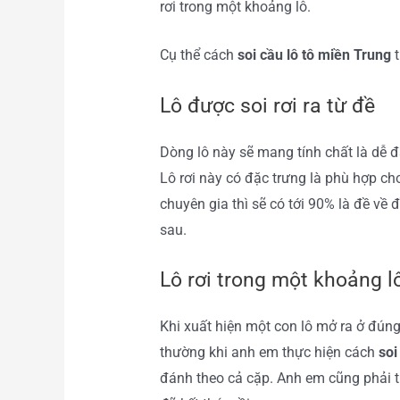
rơi trong một khoảng lô.
Cụ thể cách
soi cầu lô tô miền Trung
t
Lô được soi rơi ra từ đề
Dòng lô này sẽ mang tính chất là dễ 
Lô rơi này có đặc trưng là phù hợp ch
chuyên gia thì sẽ có tới 90% là đề về 
sau.
Lô rơi trong một khoảng l
Khi xuất hiện một con lô mở ra ở đúng
thường khi anh em thực hiện cách
soi
đánh theo cả cặp. Anh em cũng phải thậ