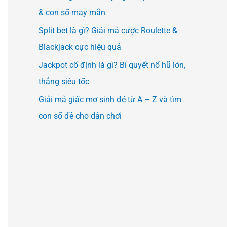
& con số may mắn
Split bet là gì? Giải mã cược Roulette &
Blackjack cực hiệu quả
Jackpot cố định là gì? Bí quyết nổ hũ lớn,
thắng siêu tốc
Giải mã giấc mơ sinh đẻ từ A – Z và tìm
con số đề cho dân chơi