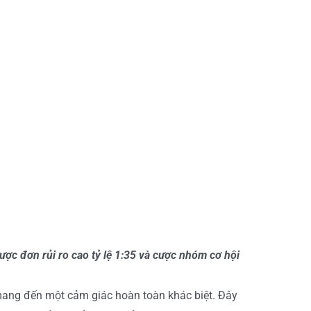
cược đơn rủi ro cao tỷ lệ 1:35 và cược nhóm cơ hội
 mang đến một cảm giác hoàn toàn khác biệt. Đây