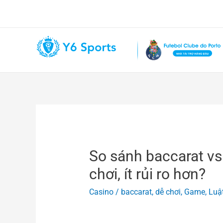
So sánh baccarat vs
chơi, ít rủi ro hơn?
Casino
/
baccarat
,
dễ chơi
,
Game
,
Luậ