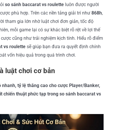
hỏi
so sánh baccarat vs roulette
luôn được người
cược phù hợp. Trên các nền tảng giải trí như
868h
,
ời tham gia lớn nhờ luật chơi đơn giản, tốc độ
ên, mỗi game lại có sự khác biệt rõ rệt về lợi thế
t cược cũng như trải nghiệm kịch tính. Hiểu rõ điểm
t vs roulette
sẽ giúp bạn đưa ra quyết định chính
oát vốn hiệu quả trong quá trình chơi.
à luật chơi cơ bản
ộ nhanh, tỷ lệ thắng cao cho cược Player/Banker,
t chiến thuật phức tạp trong so sánh baccarat vs