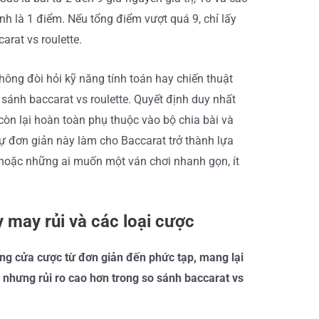
 tính là 1 điểm. Nếu tổng điểm vượt quá 9, chỉ lấy
arat vs roulette.
ông đòi hỏi kỹ năng tính toán hay chiến thuật
 sánh baccarat vs roulette. Quyết định duy nhất
còn lại hoàn toàn phụ thuộc vào bộ chia bài và
sự đơn giản này làm cho Baccarat trở thành lựa
hoặc những ai muốn một ván chơi nhanh gọn, ít
y may rủi và các loại cược
ạng cửa cược từ đơn giản đến phức tạp, mang lại
n nhưng rủi ro cao hơn trong so sánh baccarat vs