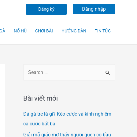
Đăng nhập
Đăng ký
 GÀ
NỔ HŨ
CHƠI BÀI
HƯỚNG DẪN
TIN TỨC
Bài viết mới
Đá gà tre là gì? Kèo cược và kinh nghiệm
cá cược bất bại
Giải mã giấc mơ thấy người quen có bầu