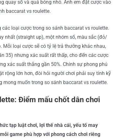
òng quay số và quả bóng nhỏ. Anh em đặt cược vào
h baccarat vs roulette.
 các loại cược trong so sánh baccarat vs roulette.
y nhất (straight up), một nhóm số, màu sắc (đỏ/
 Mỗi loại cược sẽ có tỷ lệ trả thưởng khác nhau,
 ăn 35) nhưng xác suất rất thấp, cho đến các cược
ưng xác suất thắng gần 50%. Chính sự phong phú
t rộng lớn hơn, đòi hỏi người chơi phải suy tính kỹ
g mong muốn trong so sánh baccarat vs roulette.
lette: Điểm mấu chốt dân chơi
ức tạp luật chơi, lợi thế nhà cái, yếu tố may
í, mỗi game phù hợp với phong cách chơi riêng