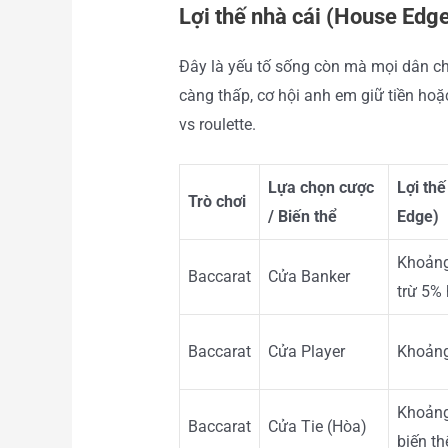
Lợi thế nhà cái (House Edge)
Đây là yếu tố sống còn mà mọi dân chơ
càng thấp, cơ hội anh em giữ tiền hoặ
vs roulette.
Lựa chọn cược
Lợi thế
Trò chơi
/ Biến thể
Edge)
Khoản
Baccarat
Cửa Banker
trừ 5%
Baccarat
Cửa Player
Khoản
Khoản
Baccarat
Cửa Tie (Hòa)
biến th