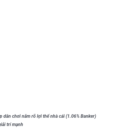
p dân chơi nắm rõ lợi thế nhà cái (1.06% Banker)
iải trí mạnh