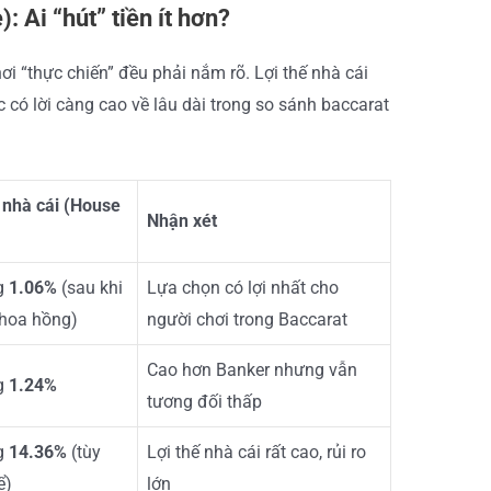
: Ai “hút” tiền ít hơn?
i “thực chiến” đều phải nắm rõ. Lợi thế nhà cái
c có lời càng cao về lâu dài trong so sánh baccarat
 nhà cái (House
Nhận xét
g
1.06%
(sau khi
Lựa chọn có lợi nhất cho
 hoa hồng)
người chơi trong Baccarat
Cao hơn Banker nhưng vẫn
g
1.24%
tương đối thấp
g
14.36%
(tùy
Lợi thế nhà cái rất cao, rủi ro
ể)
lớn