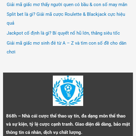
Giải mã giấc mơ thấy người quen có bầu & con số may mắn
Split bet là gì? Giải mã cược Roulette & Blackjack cực hiệu
quả
Jackpot cố định là gì? Bí quyết nổ hũ lớn, thắng siêu tốc
Giải mã giấc mơ sinh đẻ từ A – Z và tìm con số đề cho dân
chơi
868h – Nhà cái cược thể thao uy tín, đa dạng môn thể thao
và sự kiện, tỷ lệ cược cạnh tranh. Giao diện dễ dàng, bảo mật
thông tin cá nhân, dịch vụ chất lượng.