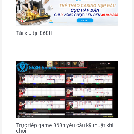
Tài xỉu tại 868H
Trực tiếp game 868h yêu cầu kỹ thuật khi
chơi