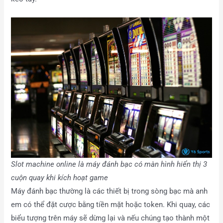
Slot machine online là máy đánh bạc có màn hình hiển thị 3
cuộn quay khi kích hoạt game
Máy đánh bạc thường là các thiết bị trong sòng bạc mà anh
em có thể đặt cược bằng tiền mặt hoặc token. Khi quay, các
biểu tượng trên máy sẽ dừng lại và nếu chúng tạo thành một