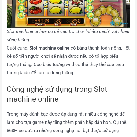
Slot machine online có cả các trò chơi “nhiều cách” với nhiều
dòng thắng
Cuối cùng,
Slot machine online
có bảng thanh toán riêng, liệt
kê số tiền người chơi sẽ nhận được nếu có tổ hợp biểu
tượng thắng. Các biểu tượng wild có thể thay thế các biểu
tượng khác để tạo ra dòng thắng.
Công nghệ sử dụng trong Slot
machine online
Trong máy đánh bạc được áp dụng rất nhiều công nghệ để
làm cho tựa game này tăng thêm phần hấp dẫn hơn. Cụ thể,
868H sẽ đưa ra những công nghệ nổi bật được sử dụng