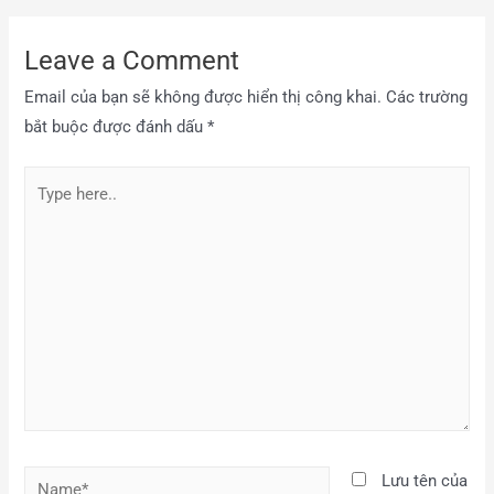
Leave a Comment
Email của bạn sẽ không được hiển thị công khai.
Các trường
bắt buộc được đánh dấu
*
Lưu tên của