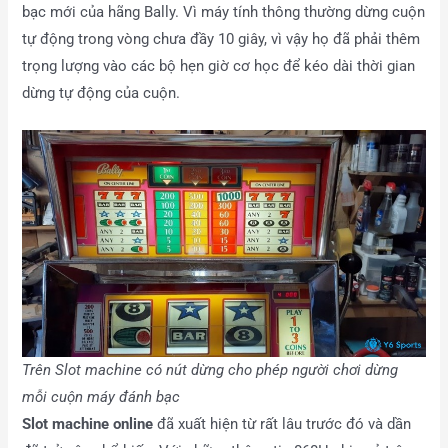
bạc mới của hãng Bally. Vì máy tính thông thường dừng cuộn
tự động trong vòng chưa đầy 10 giây, vì vậy họ đã phải thêm
trọng lượng vào các bộ hẹn giờ cơ học để kéo dài thời gian
dừng tự động của cuộn.
Trên Slot machine có nút dừng cho phép người chơi dừng
mỗi cuộn máy đánh bạc
Slot machine online
đã xuất hiện từ rất lâu trước đó và dần