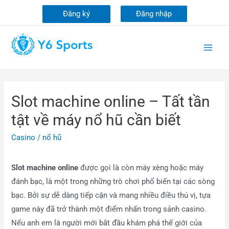
Đăng ký
Đăng nhập
Slot machine online – Tất tần
tật về máy nổ hũ cần biết
Casino
/
nổ hũ
Slot machine online
được gọi là còn máy xèng hoặc máy
đánh bạc, là một trong những trò chơi phổ biến tại các sòng
bạc. Bởi sự dễ dàng tiếp cận và mang nhiều điều thú vị, tựa
game này đã trở thành một điểm nhấn trong sảnh casino.
Nếu anh em là người mới bắt đầu khám phá thế giới của