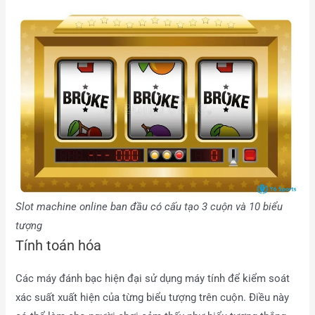
Slot machine online ban đầu có cấu tạo 3 cuộn và 10 biểu
tượng
Tính toán hóa
Các máy đánh bạc hiện đại sử dụng máy tính để kiểm soát
xác suất xuất hiện của từng biểu tượng trên cuộn. Điều này