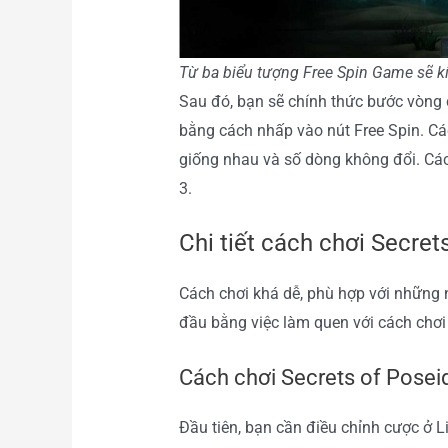
Từ ba biểu tượng Free Spin Game sẽ k
Sau đó, bạn sẽ chính thức bước vòng
bằng cách nhấp vào nút Free Spin. C
giống nhau và số dòng không đổi. Các
3.
Chi tiết cách chơi Secret
Cách chơi khá dễ, phù hợp với những 
đầu bằng việc làm quen với cách chơi
Cách chơi Secrets of Posei
Đầu tiên, bạn cần điều chỉnh cược ở L