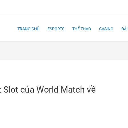
TRANG CHỦ
ESPORTS
THỂ THAO
CASINO
ĐÁ
: Slot của World Match về