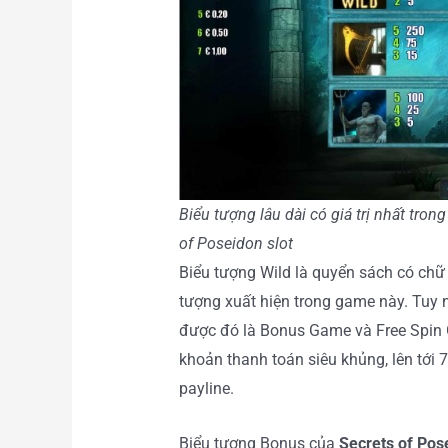
Biểu tượng lâu dài có giá trị nhất tron
of Poseidon slot
Biểu tượng Wild là quyển sách có chữ 
tượng xuất hiện trong game này. Tuy n
được đó là Bonus Game và Free Spin 
khoản thanh toán siêu khủng, lên tới
payline.
Biểu tượng Bonus của
Secrets of Pos