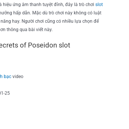
à hiệu ứng âm thanh tuyệt đỉnh, đây là trò chơi
slot
hưởng hấp dẫn. Mặc dù trò chơi này không có luật
h năng hay. Người chơi cũng có nhiều lựa chọn để
hơn thông qua bài viết này.
ecrets of Poseidon slot
h bạc
video
,01-25