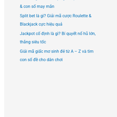
& con số may mắn
Split bet là gì? Giải mã cược Roulette &
Blackjack cực hiệu quả
Jackpot cố định là gì? Bí quyết nổ hũ lớn,
thắng siêu tốc
Giải mã giấc mơ sinh đẻ từ A – Z và tìm
con số đề cho dân chơi