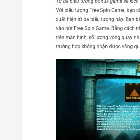
Từ ba biểu tượng Bonus game sẽ kíc
Với biểu tượng Free Spin Game, bạn c
xuất hiện từ ba biểu tượng này. Bạn 
vào nút Free Spin Game. Bằng cách n
trên màn hình, số lượng vòng quay nhậ
trường hợp không nhận được vòng qu