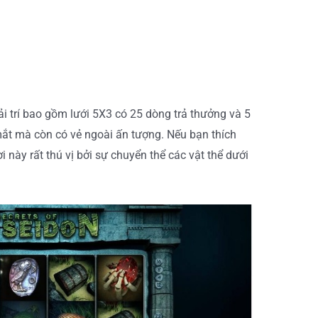
giải trí bao gồm lưới 5X3 có 25 dòng trả thưởng và 5
mắt mà còn có vẻ ngoài ấn tượng. Nếu bạn thích
i này rất thú vị bởi sự chuyển thể các vật thể dưới