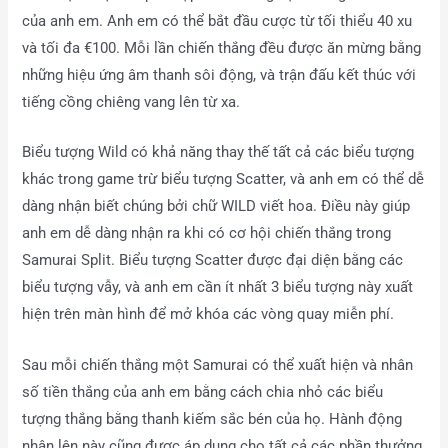
của anh em. Anh em có thể bắt đầu cược từ tối thiểu 40 xu
và tối đa €100. Mỗi lần chiến thắng đều được ăn mừng bằng
những hiệu ứng âm thanh sôi động, và trận đấu kết thúc với
tiếng cồng chiêng vang lên từ xa.
Biểu tượng Wild có khả năng thay thế tất cả các biểu tượng
khác trong game trừ biểu tượng Scatter, và anh em có thể dễ
dàng nhận biết chúng bởi chữ WILD viết hoa. Điều này giúp
anh em dễ dàng nhận ra khi có cơ hội chiến thắng trong
Samurai Split. Biểu tượng Scatter được đại diện bằng các
biểu tượng vẫy, và anh em cần ít nhất 3 biểu tượng này xuất
hiện trên màn hình để mở khóa các vòng quay miễn phí.
Sau mỗi chiến thắng một Samurai có thể xuất hiện và nhân
số tiền thắng của anh em bằng cách chia nhỏ các biểu
tượng thắng bằng thanh kiếm sắc bén của họ. Hành động
nhân lên này cũng được áp dụng cho tất cả các phần thưởng