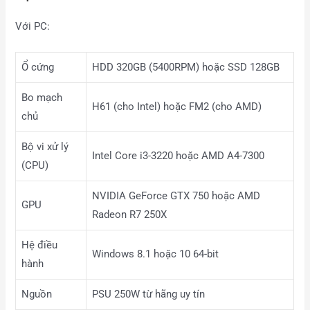
Với PC:
Ổ cứng
HDD 320GB (5400RPM) hoặc SSD 128GB
Bo mạch
H61 (cho Intel) hoặc FM2 (cho AMD)
chủ
Bộ vi xử lý
Intel Core i3-3220 hoặc AMD A4-7300
(CPU)
NVIDIA GeForce GTX 750 hoặc AMD
GPU
Radeon R7 250X
Hệ điều
Windows 8.1 hoặc 10 64-bit
hành
Nguồn
PSU 250W từ hãng uy tín