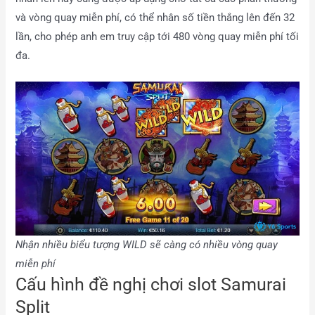
và vòng quay miễn phí, có thể nhân số tiền thắng lên đến 32
lần, cho phép anh em truy cập tới 480 vòng quay miễn phí tối
đa.
Nhận nhiều biểu tượng WILD sẽ càng có nhiều vòng quay
miễn phí
Cấu hình đề nghị chơi slot Samurai
Split