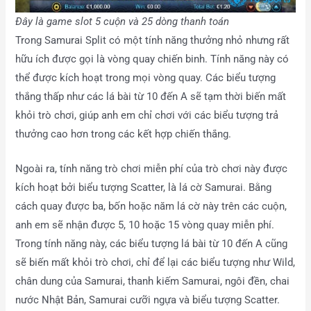
Đây là game slot 5 cuộn và 25 dòng thanh toán
Trong Samurai Split có một tính năng thưởng nhỏ nhưng rất
hữu ích được gọi là vòng quay chiến binh. Tính năng này có
thể được kích hoạt trong mọi vòng quay. Các biểu tượng
thắng thấp như các lá bài từ 10 đến A sẽ tạm thời biến mất
khỏi trò chơi, giúp anh em chỉ chơi với các biểu tượng trả
thưởng cao hơn trong các kết hợp chiến thắng.
Ngoài ra, tính năng trò chơi miễn phí của trò chơi này được
kích hoạt bởi biểu tượng Scatter, là lá cờ Samurai. Bằng
cách quay được ba, bốn hoặc năm lá cờ này trên các cuộn,
anh em sẽ nhận được 5, 10 hoặc 15 vòng quay miễn phí.
Trong tính năng này, các biểu tượng lá bài từ 10 đến A cũng
sẽ biến mất khỏi trò chơi, chỉ để lại các biểu tượng như Wild,
chân dung của Samurai, thanh kiếm Samurai, ngôi đền, chai
nước Nhật Bản, Samurai cưỡi ngựa và biểu tượng Scatter.