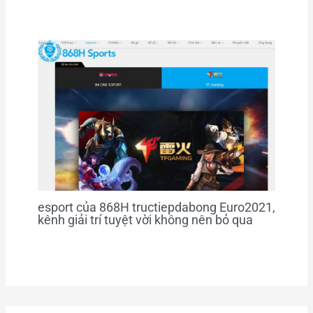
esport của 868H tructiepdabong Euro2021,
kênh giải trí tuyệt vời không nên bỏ qua