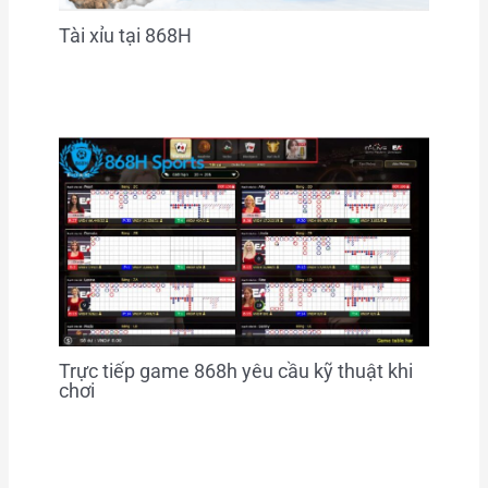
Tài xỉu tại 868H
Trực tiếp game 868h yêu cầu kỹ thuật khi
chơi