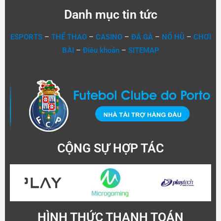
Danh mục tin tức
ESPORTS
–
THỂ THAO
–
CASINO
–
ĐÁ GÀ
–
NỔ HŨ
–
CHƠI
BÀI
–
Điều khoản
–
SITEMAP
CỘNG SỰ HỢP TÁC
HÌNH THỨC THANH TOÁN