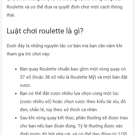
Roulette và có thể đưa ra quyết định chơi một cách thông
thái.
Luật chơi roulette là gì?
Dưới đây là những nguyên tắc cơ bản mà bạn cần nắm khi
tham gia trò chơi này:
Bàn quay Roulette chuẩn bao gồm một vòng quay có
37 số (hoặc 38 số nếu là Roulette Mỹ) và một bàn đặt
cược.
Bạn có thể đặt cược nhiều lựa chọn cùng một lúc
(cược nhiều số) hoặc chọn cược theo kiểu tài xỉu, đỏ
đen, chẵn lẻ, tùy theo sở thích cá nhân.
Sau khi vòng quay kết thúc, phần thưởng sẽ được trao
cho bạn nếu bạn đoán đúng. Tỷ lệ thưởng được xác
định trước đó bởi nhà cái, và có thể dao động từ 1/35