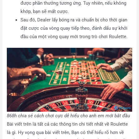
được phần thưởng tương ứng. Tuy nhiên, nếu không
khớp, bạn sẽ mất cược.
Sau đó, Dealer lấy bóng ra và chuẩn bị cho thời gian
đặt cược của vòng quay tiếp theo, đánh dấu sự khởi
đầu của một vòng quay mới trong trò chơi Roulette.
868h chia sẻ cách chơi cực dễ hiểu cho anh em mới bắt đầu
Bài viết trên là tất cả các thông tin chi tiết nhất về Roulette
là gì. Hy vọng qua bài viết trên, Bạn có thể hiểu rõ hơn về