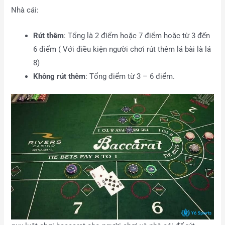
Nhà cái:
Rút thêm
: Tổng là 2 điểm hoặc 7 điểm hoặc từ 3 đến
6 điểm ( Với điều kiện người chơi rút thêm lá bài là lá
8)
Không rút thêm
: Tổng điểm từ 3 – 6 điểm.