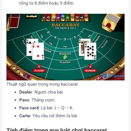
tổng từ 8 điểm hoặc 9 điểm.
Thuật ngữ quan trọng trong baccarat
Dealer
: Người chia bài.
Pass
: Thắng cược.
Face card
: Lá bài J – Q – K.
Carte
: Yêu cầu rút thêm lá bài.
Tính điểm trong quy luật chơi baccarat