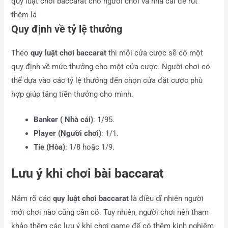
quy luật chơi baccarat cho người chơi và nhà cái để rút
thêm lá
Quy định về tỷ lệ thưởng
Theo
quy luật chơi baccarat
thì mỗi cửa cược sẽ có một
quy định về mức thưởng cho một cửa cược. Người chơi có
thể dựa vào các tỷ lệ thưởng đến chọn cửa đặt cược phù
hợp giúp tăng tiền thưởng cho mình.
Banker ( Nhà cái)
: 1/95.
Player (Người chơi)
: 1/1.
Tie (Hòa)
: 1/8 hoặc 1/9.
Lưu ý khi chơi bài baccarat
Nắm rõ các
quy luật chơi baccarat
là điều dĩ nhiên người
mới chơi nào cũng cần có. Tuy nhiên, người chơi nên tham
khảo thêm các lưu ý khi chơi game để có thêm kinh nghiệm