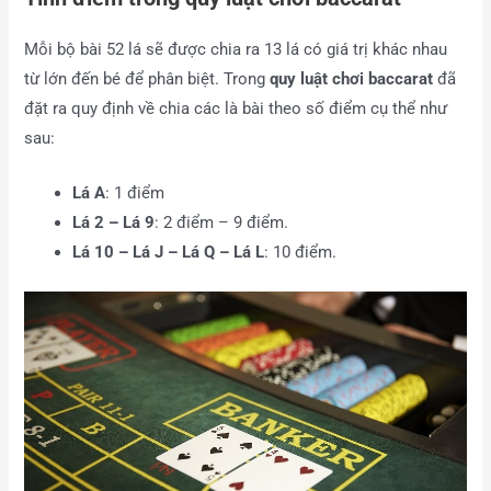
Mỗi bộ bài 52 lá sẽ được chia ra 13 lá có giá trị khác nhau
từ lớn đến bé để phân biệt. Trong
quy luật chơi baccarat
đã
đặt ra quy định về chia các là bài theo số điểm cụ thể như
sau:
Lá A
: 1 điểm
Lá 2 – Lá 9
: 2 điểm – 9 điểm.
Lá 10 – Lá J – Lá Q – Lá L
: 10 điểm.