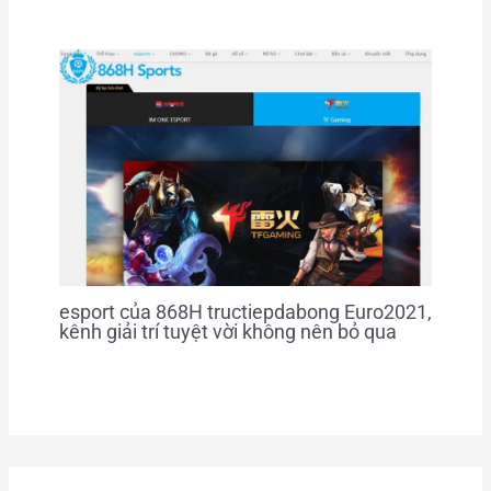
esport của 868H tructiepdabong Euro2021,
kênh giải trí tuyệt vời không nên bỏ qua