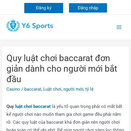
Đăng ký
Đăng nhập
Quy luật chơi baccarat đơn
giản dành cho người mới bắt
đầu
Casino
/
baccarat
,
Luật chơi
,
người mới
,
tỷ lệ
Quy
luật chơi baccarat
là yếu tố quan trọng phải có mất bất
kể người chơi nào muốn tham gia chơi game đều phải nắm
rõ. Các quy luật của baccarat khá đơn giản nên người chơi
hoàn toàn có thể ghi nhớ. Để giúp người chơi sàng lọc thông