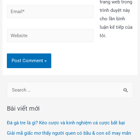
trang web trong
trình duyệt này
cho lần bình
luận kế tiếp của
tôi.
Bài viết mới
Đá gà tre là gì? Kèo cược và kinh nghiệm cá cược bất bại
Giải mã giấc mơ thấy người quen có bầu & con số may mắn