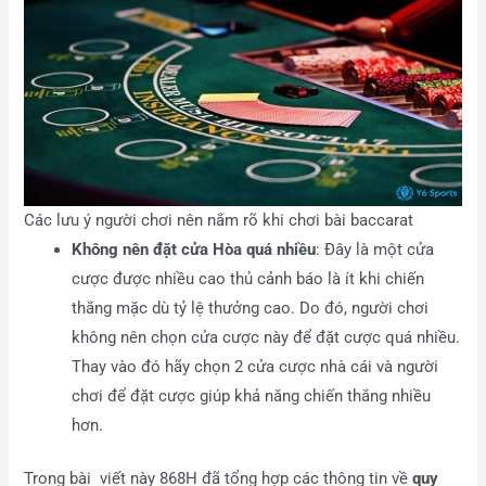
Các lưu ý người chơi nên nắm rõ khi chơi bài baccarat
Không nên đặt cửa Hòa quá nhiều
: Đây là một cửa
cược được nhiều cao thủ cảnh báo là ít khi chiến
thắng mặc dù tỷ lệ thưởng cao. Do đó, người chơi
không nên chọn cửa cược này để đặt cược quá nhiều.
Thay vào đó hãy chọn 2 cửa cược nhà cái và người
chơi để đặt cược giúp khả năng chiến thắng nhiều
hơn.
Trong bài viết này 868H đã tổng hợp các thông tin về
quy