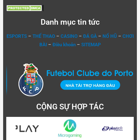
Danh mục tin tức
ESPORTS
–
THỂ THAO
–
CASINO
–
ĐÁ GÀ
–
NỔ HŨ
–
CHƠI
BÀI
–
Điều khoản
–
SITEMAP
CỘNG SỰ HỢP TÁC