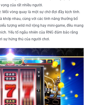
y vọng của rất nhiều người.
:
Mỗi vòng quay là một sự chờ đợi đầy kịch tính.
và khớp nhau, cùng với các tính năng thưởng bổ
biểu tượng wild mở rộng hay mini-game, đều mang
khích. Yếu tố ngẫu nhiên của RNG đảm bảo rằng
rì sự hứng thú của người chơi.