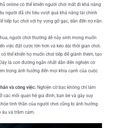
ũ online có thể khiến người chơi mất đi khả năng
ều người đã chi tiêu vượt quá khả năng tài chính
 tiếp tục chơi với hy vọng gỡ gạc, dẫn đến nợ nần
thua, người chơi thường dễ nảy sinh mong muốn
đến việc đặt cược lớn hơn và kéo dài thời gian chơi.
có thể khiến họ muốn chơi tiếp để giành thêm, tạo
 Đây là con đường ngắn nhất dẫn đến nghiện cờ
hiêm trọng ảnh hưởng đến mọi khía cạnh của cuộc
hân và công việc:
Nghiện cờ bạc không chỉ làm
vỡ các mối quan hệ gia đình, bạn bè và gây suy
khỏe tinh thần của người chơi cũng bị ảnh hưởng
o âu và trầm cảm.