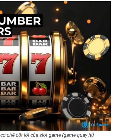
cơ chế cốt lõi của slot game (game quay hũ