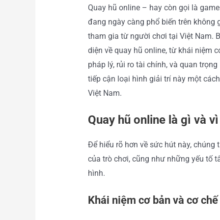
Quay hũ online – hay còn gọi là gam
đang ngày càng phổ biến trên không gi
tham gia từ người chơi tại Việt Nam. 
diện về quay hũ online, từ khái niệm 
pháp lý, rủi ro tài chính, và quan trọn
tiếp cận loại hình giải trí này một cá
Việt Nam.
Quay hũ online là gì và vì
Để hiểu rõ hơn về sức hút này, chúng 
của trò chơi, cũng như những yếu tố t
hình.
Khái niệm cơ bản và cơ chế