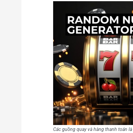
Các guồng quay và hàng thanh toán là 