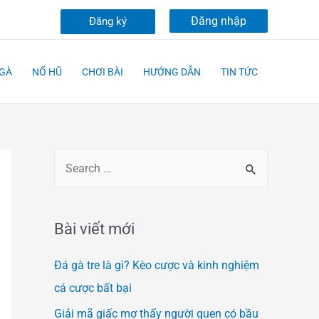
Đăng nhập
Đăng ký
 GÀ
NỔ HŨ
CHƠI BÀI
HƯỚNG DẪN
TIN TỨC
Bài viết mới
Đá gà tre là gì? Kèo cược và kinh nghiệm
cá cược bất bại
Giải mã giấc mơ thấy người quen có bầu