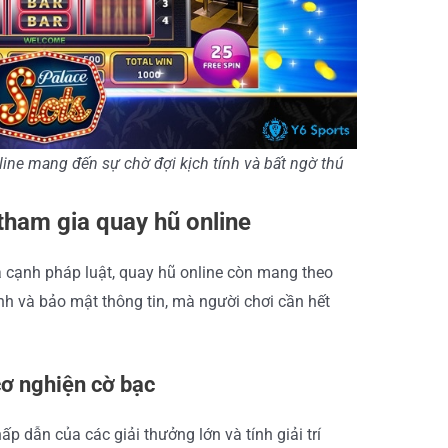
ine mang đến sự chờ đợi kịch tính và bất ngờ thú
 tham gia quay hũ online
a cạnh pháp luật, quay hũ online còn mang theo
hính và bảo mật thông tin, mà người chơi cần hết
 cơ nghiện cờ bạc
p dẫn của các giải thưởng lớn và tính giải trí