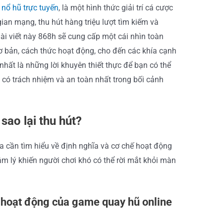
e
nổ hũ trực tuyến
, là một hình thức giải trí cá cược
an mạng, thu hút hàng triệu lượt tìm kiếm và
Bài viết này 868h sẽ cung cấp một cái nhìn toàn
cơ bản, cách thức hoạt động, cho đến các khía cạnh
g nhất là những lời khuyên thiết thực để bạn có thể
ch có trách nhiệm và an toàn nhất trong bối cảnh
 sao lại thu hút?
ta cần tìm hiểu về định nghĩa và cơ chế hoạt động
âm lý khiến người chơi khó có thể rời mắt khỏi màn
 hoạt động của game quay hũ online