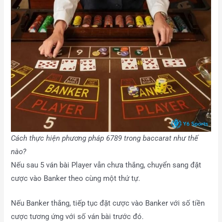
Cách thực hiện phương pháp 6789 trong baccarat như thế
nào?
Nếu sau 5 ván bài Player vẫn chưa thắng, chuyển sang đặt
cược vào Banker theo cùng một thứ tự.
Nếu Banker thắng, tiếp tục đặt cược vào Banker với số tiền
cược tương ứng với số ván bài trước đó.