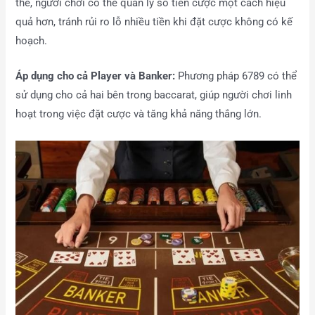
thể, người chơi có thể quản lý số tiền cược một cách hiệu
quả hơn, tránh rủi ro lỗ nhiều tiền khi đặt cược không có kế
hoạch.
Áp dụng cho cả Player và Banker:
Phương pháp 6789 có thể
sử dụng cho cả hai bên trong baccarat, giúp người chơi linh
hoạt trong việc đặt cược và tăng khả năng thắng lớn.