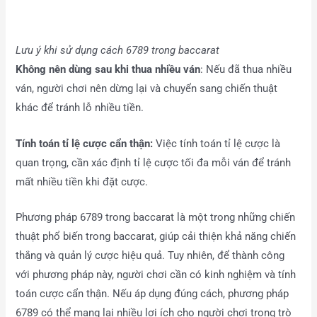
Lưu ý khi sử dụng cách 6789 trong baccarat
Không nên dùng sau khi thua nhiều ván
: Nếu đã thua nhiều
ván, người chơi nên dừng lại và chuyển sang chiến thuật
khác để tránh lỗ nhiều tiền.
Tính toán tỉ lệ cược cẩn thận:
Việc tính toán tỉ lệ cược là
quan trọng, cần xác định tỉ lệ cược tối đa mỗi ván để tránh
mất nhiều tiền khi đặt cược.
Phương pháp 6789 trong baccarat là một trong những chiến
thuật phổ biến trong baccarat, giúp cải thiện khả năng chiến
thắng và quản lý cược hiệu quả. Tuy nhiên, để thành công
với phương pháp này, người chơi cần có kinh nghiệm và tính
toán cược cẩn thận. Nếu áp dụng đúng cách, phương pháp
6789 có thể mang lại nhiều lợi ích cho người chơi trong trò