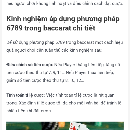
nếu người chơi không linh hoạt và điều chỉnh cách đặt cược.
Kinh nghiệm áp dụng phương pháp
6789 trong baccarat chi tiết
Để sử dụng phương pháp 6789 trong baccarat một cách hiệu
quả người chơi cần tuân thủ các kinh nghiệm sau:
Điều chỉnh số tiền cược:
Nếu Player thắng liên tiếp, tăng số
tiền cược theo thứ tự 7, 9, 11… Nếu Player thua liên tiếp,
giảm số tiền cược theo thứ tự 8, 10, 12…
Tính toán tỉ lệ cược
: Việc tính toán tỉ lệ cược là rất quan
trọng. Xác định tỉ lệ cược tối đa cho mỗi ván bài để tránh lỗ
nhiều tiền khi đặt cược.