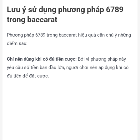
Lưu ý sử dụng phương pháp 6789
trong baccarat
Phương pháp 6789 trong baccarat hiệu quả cần chú ý những
điểm sau:
Chỉ nên dùng khi có đủ tiền cược:
Bởi vì phương pháp này
yêu cầu số tiền ban đầu lớn, người chơi nên áp dụng khi có
đủ tiền để đặt cược.