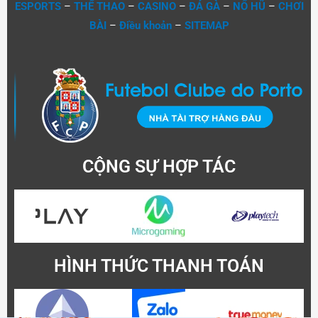
ESPORTS
–
THỂ THAO
–
CASINO
–
ĐÁ GÀ
–
NỔ HŨ
–
CHƠI
BÀI
–
Điều khoản
–
SITEMAP
CỘNG SỰ HỢP TÁC
HÌNH THỨC THANH TOÁN