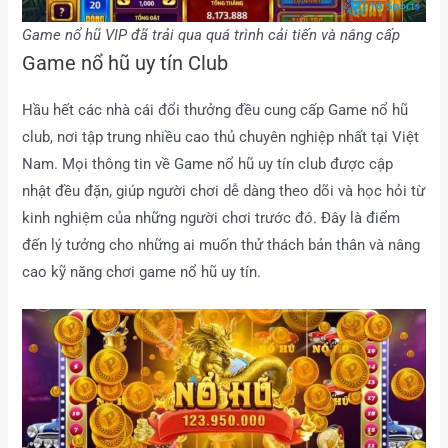
Game nổ hũ VIP đã trải qua quá trình cải tiến và nâng cấp
Game nổ hũ uy tín Club
Hầu hết các nhà cái đổi thưởng đều cung cấp Game nổ hũ
club, nơi tập trung nhiều cao thủ chuyên nghiệp nhất tại Việt
Nam. Mọi thông tin về Game nổ hũ uy tín club được cập
nhật đều đặn, giúp người chơi dễ dàng theo dõi và học hỏi từ
kinh nghiệm của những người chơi trước đó. Đây là điểm
đến lý tưởng cho những ai muốn thử thách bản thân và nâng
cao kỹ năng chơi game nổ hũ uy tín.