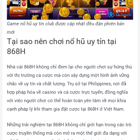
Game nổ hũ uy tín club được cập nhật đều đặn phiên bản
mới
Tại sao nên chơi nổ hũ uy tín tại
868H
Nhà cái 868H không chỉ đem lại cho người chơi sự hứng thú
với thị trường cá cược mà còn xây dựng một hình ảnh vững
chắc về uy tín và chất lượng. Trụ sở tại Philippines, nơi đã
hợp pháp hóa về casino và cá cược trực tuyến, đồng nghĩa
với việc người chơi có thể hoàn toàn yên tâm về mọi khía
cạnh pháp lý khi tham gia đặt cược tại 868H ở Việt Nam.
Những trải nghiệm tại 868H không chỉ giới hạn trong các trò
cược truyền thống mà còn mở ra một thế giới đa dạng với