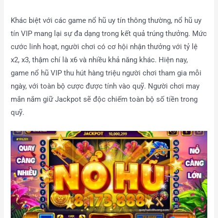
Khác biệt với các game nổ hũ uy tín thông thường, nổ hũ uy
tín VIP mang lại sự đa dạng trong kết quả trúng thưởng. Mức
cước linh hoạt, người chơi có cơ hội nhận thưởng với tỷ lệ
x2, x3, thậm chí là x6 và nhiều khả năng khác. Hiện nay,
game nổ hũ VIP thu hút hàng triệu người chơi tham gia mỗi
ngày, với toàn bộ cược được tính vào quỹ. Người chơi may
mắn nắm giữ Jackpot sẽ độc chiếm toàn bộ số tiền trong
quỹ.