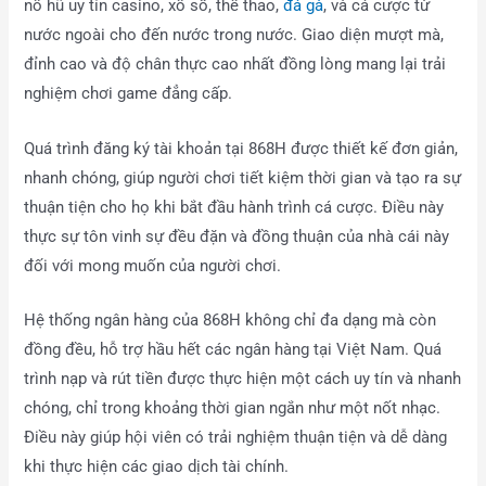
nổ hũ uy tín casino, xổ số, thể thao,
đá gà
, và cá cược từ
nước ngoài cho đến nước trong nước. Giao diện mượt mà,
đỉnh cao và độ chân thực cao nhất đồng lòng mang lại trải
nghiệm chơi game đẳng cấp.
Quá trình đăng ký tài khoản tại 868H được thiết kế đơn giản,
nhanh chóng, giúp người chơi tiết kiệm thời gian và tạo ra sự
thuận tiện cho họ khi bắt đầu hành trình cá cược. Điều này
thực sự tôn vinh sự đều đặn và đồng thuận của nhà cái này
đối với mong muốn của người chơi.
Hệ thống ngân hàng của 868H không chỉ đa dạng mà còn
đồng đều, hỗ trợ hầu hết các ngân hàng tại Việt Nam. Quá
trình nạp và rút tiền được thực hiện một cách uy tín và nhanh
chóng, chỉ trong khoảng thời gian ngắn như một nốt nhạc.
Điều này giúp hội viên có trải nghiệm thuận tiện và dễ dàng
khi thực hiện các giao dịch tài chính.