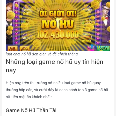
luật chơi nổ hũ đơn giản và dễ chiến thắng
Những loại game nổ hũ uy tín hiện
nay
Hiện nay, trên thị trường có nhiều loại game nổ hũ quay
thưởng hấp dẫn, và dưới đây là danh sách top 3 game nổ hũ
rút tiền mặt ăn khách nhất:
Game Nổ Hũ Thần Tài