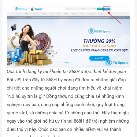
Quá trình đăng ký tài khoản tại 868H được thiết kế đơn giản
Bài viết trên đây từ 868H hy vọng đã đưa ra những giải đáp
chi tiết cho những người chơi đang tìm hiểu về khái niệm
“Nổ hũ uy tín là gì.” Đồng thời, nó cũng chia sẻ những kinh
nghiệm quý báu, cung cấp những cách chơi, quy luật trong
game slot, và những chia sẻ từ những cao thủ. Hãy tham gia
ngay vào thế giới nổ hũ uy tín tại 868H để trải nghiệm những
điều thú vị này. Chúc các bạn có nhiều niềm vui và thành