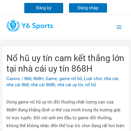
Đăng ký
Đăng nhập
Nổ hũ uy tín cam kết thắng lớn
tại nhà cái uy tín 868H
Casino
/
868
,
868H
,
Game
,
game nổ hũ
,
Luật chơi
,
nhà cái
,
nhà cái 868
,
nhà cái 868h
,
nhà cái uy tín
,
nổ hũ
Dòng game nổ hũ uy tín đổi thưởng chất lượng cao của
868H đang khẳng định vị thế của mình trong thị trường giải
trí trực tuyến. Đối với anh em đầu tư game đổi thưởng,
không thể không nhắc đến thể loại trò chơi đang rất hot hiện