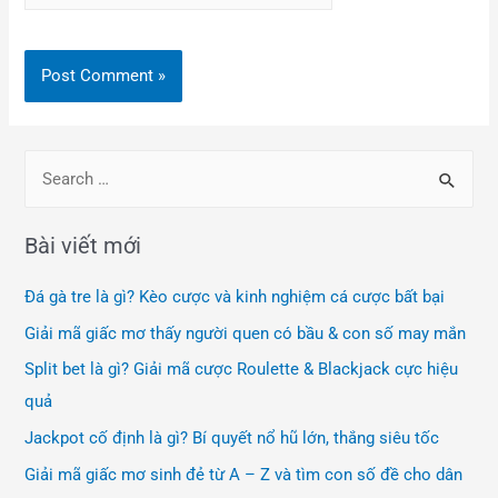
Bài viết mới
Đá gà tre là gì? Kèo cược và kinh nghiệm cá cược bất bại
Giải mã giấc mơ thấy người quen có bầu & con số may mắn
Split bet là gì? Giải mã cược Roulette & Blackjack cực hiệu
quả
Jackpot cố định là gì? Bí quyết nổ hũ lớn, thắng siêu tốc
Giải mã giấc mơ sinh đẻ từ A – Z và tìm con số đề cho dân