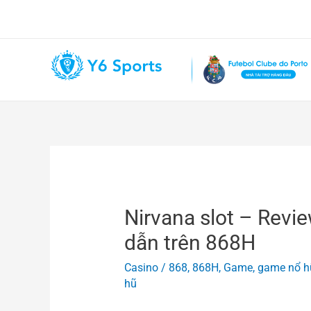
Nirvana slot – Revi
dẫn trên 868H
Casino
/
868
,
868H
,
Game
,
game nổ h
hũ