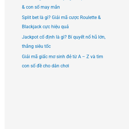
& con số may mắn
Split bet là gì? Giải mã cược Roulette &
Blackjack cực hiệu quả
Jackpot cố định là gì? Bí quyết nổ hũ lớn,
thắng siêu tốc
Giải mã giấc mơ sinh đẻ từ A – Z và tìm
con số đề cho dân chơi