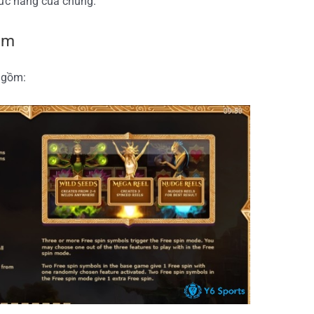
hức năng của chúng.
ắm
o gồm: