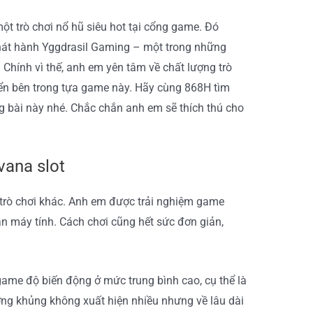
ột trò chơi nổ hũ siêu hot tại cổng game. Đó
phát hành Yggdrasil Gaming – một trong những
Chính vì thế, anh em yên tâm về chất lượng trò
iển bên trong tựa game này. Hãy cùng 868H tìm
ng bài này nhé. Chắc chắn anh em sẽ thích thú cho
vana slot
rò chơi khác. Anh em được trải nghiệm game
lẫn máy tính. Cách chơi cũng hết sức đơn giản,
 game độ biến động ở mức trung bình cao, cụ thể là
ởng khủng không xuất hiện nhiều nhưng về lâu dài