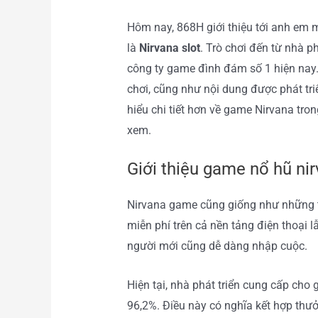
Hôm nay, 868H giới thiệu tới anh em m
là
Nirvana slot
. Trò chơi đến từ nhà 
công ty game đình đám số 1 hiện nay. 
chơi, cũng như nội dung được phát tr
hiểu chi tiết hơn về game Nirvana tro
xem.
Giới thiệu game nổ hũ nir
Nirvana game cũng giống như những t
miễn phí trên cả nền tảng điện thoại 
người mới cũng dễ dàng nhập cuộc.
Hiện tại, nhà phát triển cung cấp cho
96,2%. Điều này có nghĩa kết hợp thư