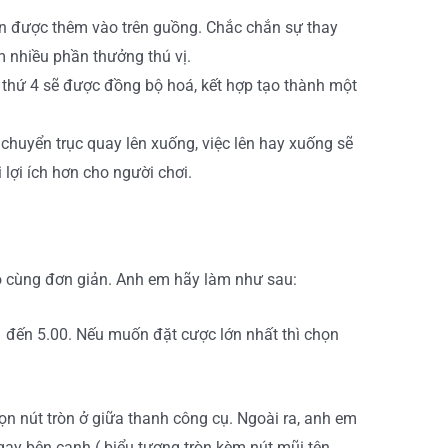
n được thêm vào trên guồng. Chắc chắn sự thay
 nhiều phần thưởng thú vị.
 thứ 4 sẽ được đồng bộ hoá, kết hợp tạo thành một
 chuyển trục quay lên xuống, việc lên hay xuống sẽ
 lợi ích hơn cho người chơi.
ô cùng đơn giản. Anh em hãy làm như sau:
01 đến 5.00. Nếu muốn đặt cược lớn nhất thì chọn
n nút tròn ở giữa thanh công cụ. Ngoài ra, anh em
gay bên cạnh ( biểu tượng tròn kèm nút mũi tên