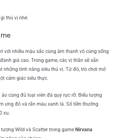
ì thú vị nhé.
game
rí với nhiều màu sắc cùng âm thanh vô cùng sống
đánh giá cao. Trong game, các vị thần sẽ sẵn
 những tính năng siêu thú vị. Từ đó, trò chơi mở
ột cảm giác siêu thực.
ảo cùng đủ loại viên đá quý rực rỡ. Biểu tượng
im ưng đỏ và rắn màu xanh lá. Số tiền thưởng
0 xu.
 tượng Wild và Scatter trong game
Nirvana