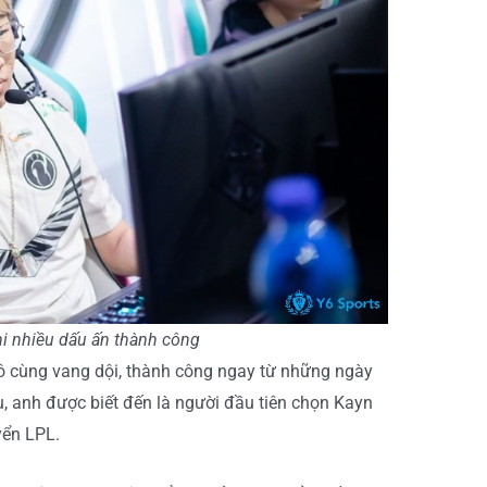
hi nhiều dấu ấn thành công
ô cùng vang dội, thành công ngay từ những ngày
u, anh được biết đến là người đầu tiên chọn Kayn
yển LPL.