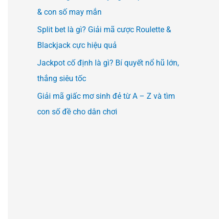
& con số may mắn
Split bet là gì? Giải mã cược Roulette &
Blackjack cực hiệu quả
Jackpot cố định là gì? Bí quyết nổ hũ lớn,
thắng siêu tốc
Giải mã giấc mơ sinh đẻ từ A – Z và tìm
con số đề cho dân chơi