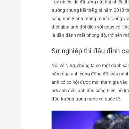
Tuy nhiên, dù đã từng gặt hái nhiều th
trường chung kết thế giới năm 2018 th
sống như ý anh mong muốn. Công việ
thời gian anh đối diện với nguy cơ “t
là dần đánh mất phong độ, trở nên m
Sự nghiệp thi đấu đỉnh ca
Nói về Ning, chúng ta có một danh sá
năm qua anh cùng đồng đội của mình 
anh có cơ hội được mời tham gia vào 
nơi anh đến, anh đều cống hiến, nỗ lự
đấu trường trong nước và quốc tế.