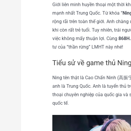
Giới liên minh huyền thoại một thời k
mạnh nhất Trung Quốc. Từ khóa “
Ning
rộng rãi trên toàn thế giới. Anh chàng
khi còn rất trẻ tuổi. Tuy nhiên, trái 
việc không mấy thuận lợi. Cùng
868H.
tư của “thần rừng” LMHT này nhé!
Tiểu sử về game thủ Ning
Ning tên thật là Cao Chấn Ninh (高振
anh là Trung Quốc. Anh là tuyển thủ 
thoại chuyên nghiệp của quốc gia và 
quốc tế.