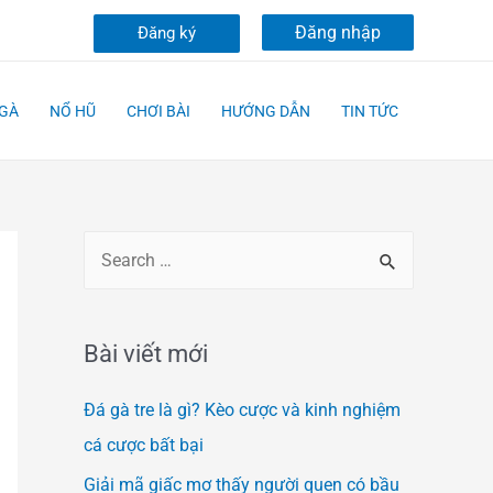
Đăng nhập
Đăng ký
 GÀ
NỔ HŨ
CHƠI BÀI
HƯỚNG DẪN
TIN TỨC
Bài viết mới
Đá gà tre là gì? Kèo cược và kinh nghiệm
cá cược bất bại
Giải mã giấc mơ thấy người quen có bầu