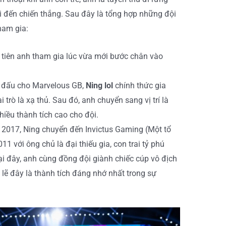
i đến chiến thắng. Sau đây là tổng hợp những đội
ham gia:
tiên anh tham gia lúc vừa mới bước chân vào
 đấu cho Marvelous GB,
Ning lol
chính thức gia
 trò là xạ thủ. Sau đó, anh chuyển sang vị trí là
hiều thành tích cao cho đội.
017, Ning chuyển đến Invictus Gaming (Một tổ
1 với ông chủ là đại thiếu gia, con trai tỷ phú
i đây, anh cùng đồng đội giành chiếc cúp vô địch
 lẽ đây là thành tích đáng nhớ nhất trong sự