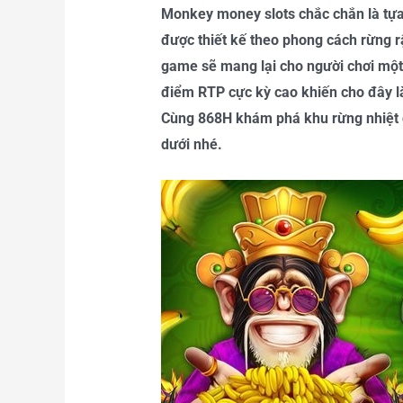
Monkey money slots chắc chắn là tựa
được thiết kế theo phong cách rừng r
game sẽ mang lại cho người chơi một
điểm RTP cực kỳ cao khiến cho đây l
Cùng 868H khám phá khu rừng nhiệt đ
dưới nhé.