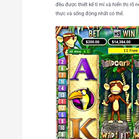
đều được thiết kế tỉ mỉ và hiển thị rõ
thực và sống động nhất có thể.