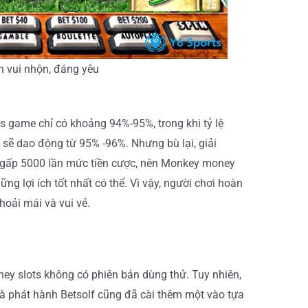
 vui nhộn, đáng yêu
s game chỉ có khoảng 94%-95%, trong khi tỷ lệ
 sẽ dao động từ 95% -96%. Nhưng bù lại, giải
a gấp 5000 lần mức tiền cược, nên Monkey money
ng lợi ích tốt nhất có thể. Vì vậy, người chơi hoàn
hoải mái và vui vẻ.
ney slots không có phiên bản dùng thử. Tuy nhiên,
hà phát hành Betsolf cũng đã cài thêm một vào tựa