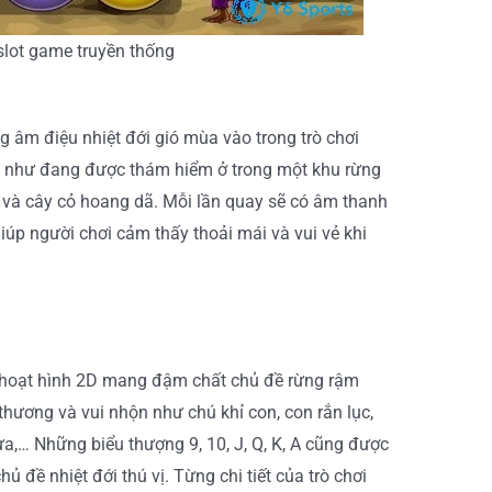
slot game truyền thống
âm điệu nhiệt đới gió mùa vào trong trò chơi
ác như đang được thám hiểm ở trong một khu rừng
t và cây cỏ hoang dã. Mỗi lần quay sẽ có âm thanh
 giúp người chơi cảm thấy thoải mái và vui vẻ khi
 hoạt hình 2D mang đậm chất chủ đề rừng rậm
thương và vui nhộn như chú khỉ con, con rắn lục,
a,… Những biểu thượng 9, 10, J, Q, K, A cũng được
ủ đề nhiệt đới thú vị. Từng chi tiết của trò chơi