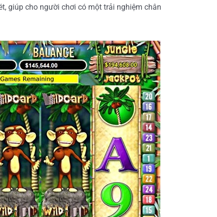
 nét, giúp cho người chơi có một trải nghiệm chân