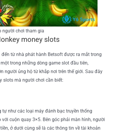
 người chơi tham gia
Monkey money slots
đến từ nhà phát hành Betsoft được ra mắt trong
à một trong những dòng game slot đầu tiên,
người ủng hộ từ khắp nơi trên thế giới. Sau đây
slots mà người chơi cần biết:
g tự như các loại máy đánh bạc truyền thống
o với cuộn quay 3×5. Bên góc phải màn hình, người
iền, ở dưới cùng sẽ là các thông tin về tài khoản