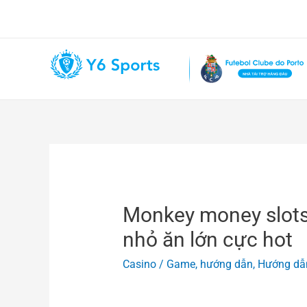
Monkey money slots
nhỏ ăn lớn cực hot
Casino
/
Game
,
hướng dẫn
,
Hướng dẫn