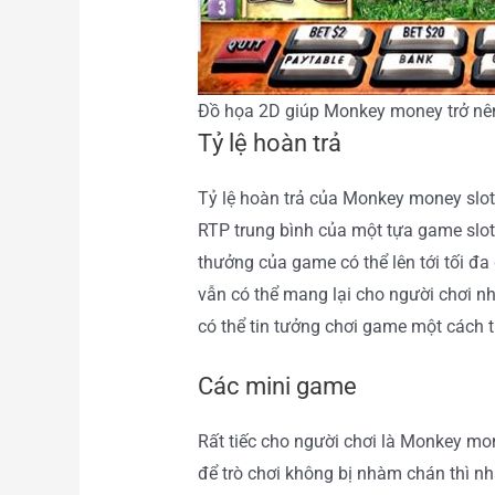
Đồ họa 2D giúp Monkey money trở nên
Tỷ lệ hoàn trả
Tỷ lệ hoàn trả của Monkey money slot
RTP trung bình của một tựa game slot
thưởng của game có thể lên tới tối đ
vẫn có thể mang lại cho người chơi nhữ
có thể tin tưởng chơi game một cách t
Các mini game
Rất tiếc cho người chơi là Monkey mo
để trò chơi không bị nhàm chán thì n