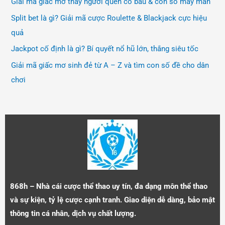
Giải mã giấc mơ thấy người quen có bầu & con số may mắn
Split bet là gì? Giải mã cược Roulette & Blackjack cực hiệu
quả
Jackpot cố định là gì? Bí quyết nổ hũ lớn, thắng siêu tốc
Giải mã giấc mơ sinh đẻ từ A – Z và tìm con số đề cho dân
chơi
868h – Nhà cái cược thể thao uy tín, đa dạng môn thể thao
và sự kiện, tỷ lệ cược cạnh tranh. Giao diện dễ dàng, bảo mật
thông tin cá nhân, dịch vụ chất lượng.