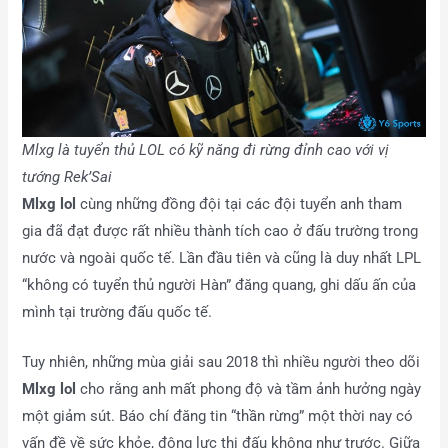
Mlxg là tuyển thủ LOL có kỹ năng đi rừng đỉnh cao với vị
tướng Rek’Sai
Mlxg lol
cùng những đồng đội tại các đội tuyển anh tham
gia đã đạt được rất nhiều thành tích cao ở đấu trường trong
nước và ngoài quốc tế. Lần đầu tiên và cũng là duy nhất LPL
“không có tuyển thủ người Hàn” đăng quang, ghi dấu ấn của
mình tại trường đấu quốc tế.
Tuy nhiên, những mùa giải sau 2018 thì nhiều người theo dõi
Mlxg lol
cho rằng anh mất phong độ và tầm ảnh hưởng ngày
một giảm sút. Báo chí đăng tin “thần rừng” một thời nay có
vấn đề về sức khỏe, động lực thi đấu không như trước. Giữa