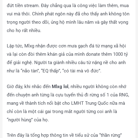
đứt tiền stream. Đây chẳng qua là công việc làm thêm, mua
vui mà thôi. Chính phát ngôn này đã cho thấy anh không tôn
trọng người theo dõi, ủng hộ mình lâu năm và gây thất vọng
cho họ rất nhiều.
Lập tức, Mlxg nhận được cơn mưa gạch đá từ mạng xã hội
và lại còn đòi thêm khán giả của mình donate thêm 1000 tỷ
để giải nghệ. Người ta giành nhiều câu từ nặng nề cho anh
như là “não tàn”, “EQ thấp”, “có tài mà vô đức”.
Giờ đây, khi nhắc đến
Mlxg lol
, nhiều người không còn nhớ
đến chuyện anh từng là cựu tuyển thủ đi rừng số 1 của RNG,
mang về thành tích nổi bật cho LMHT Trung Quốc nữa mà
chỉ còn là một cái gai trong mắt người từng coi anh là
“người hùng” của họ.
Trên đây là tổng hợp thông tin về tiểu sử của “thần rừng”