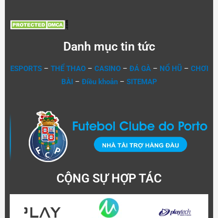
Danh mục tin tức
ESPORTS
–
THỂ THAO
–
CASINO
–
ĐÁ GÀ
–
NỔ HŨ
–
CHƠI
BÀI
–
Điều khoản
–
SITEMAP
CỘNG SỰ HỢP TÁC