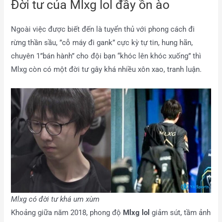
Đời tư của Mlxg lol đầy ồn ào
Ngoài việc được biết đến là tuyển thủ với phong cách đi
rừng thần sầu, ”cỗ máy đi gank” cực kỳ tự tin, hung hãn,
chuyên 1”bán hành” cho đội bạn “khóc lên khóc xuống” thì
Mlxg còn có một đời tư gây khá nhiều xôn xao, tranh luận.
Mlxg có đời tư khá um xùm
Khoảng giữa năm 2018, phong độ
Mlxg lol
giảm sút, tầm ảnh