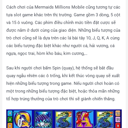
Cách chơi của Mermaids Millions Mobile cũng tương tự các
tựa slot game khác trên thị trường. Game gồm 3 dòng, 5 cột
và 15 ô vuông. Các phím điều chỉnh mức tiền đặt cược sẽ
được nằm ở dưới cùng của giao diện. Những biểu tượng của
trò chơi cũng sẽ là dựa trên các lá bài tây 10, J, Q, K, A cùng
các biểu tượng đặc biệt khác như người cá, hải vương, cá
ngựa, ngọc trai, hòm kho báu, kim cương,…
Sau khi người chơi bấm Spin (quay), hệ thống sẽ bắt đầu
quay ngẫu nhiên các ô trống, khi kết thúc vòng quay sẽ xuất
hiện những biểu tượng trong game. Nếu người chơi hoàn có
một trong những biểu tượng đặc biệt, hoặc thỏa mãn những
tổ hợp trúng thưởng của trò chơi thì sẽ giành chiến thắng.