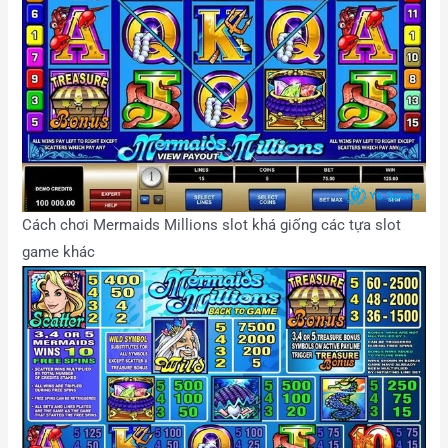
Cách chơi Mermaids Millions slot khá giống các tựa slot
game khác