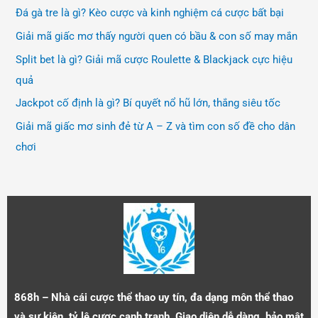
Đá gà tre là gì? Kèo cược và kinh nghiệm cá cược bất bại
Giải mã giấc mơ thấy người quen có bầu & con số may mắn
Split bet là gì? Giải mã cược Roulette & Blackjack cực hiệu
quả
Jackpot cố định là gì? Bí quyết nổ hũ lớn, thắng siêu tốc
Giải mã giấc mơ sinh đẻ từ A – Z và tìm con số đề cho dân
chơi
868h – Nhà cái cược thể thao uy tín, đa dạng môn thể thao
và sự kiện, tỷ lệ cược cạnh tranh. Giao diện dễ dàng, bảo mật