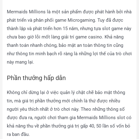
Mermaids Millions là một sản phẩm được phát hành bởi nhà
phát triển và phân phối game Microgaming. Tuy đã được
thành lập và phát triển hơn 15 năm, nhưng tựa slot game này
chưa bao giờ lỗi mốt làng giải trí game casino. Khả năng
thanh toán nhanh chóng, bảo mật an toàn thông tin cũng
như thông tin minh bạch rõ ràng là những lợi thế của trò chơi
này mang lại.
Phần thưởng hấp dẫn
Không chỉ dừng lại ở việc quản lý chặt chẽ bảo mật thông
tin, mà giá trị phần thưởng mới chính là thứ được nhiều
người yêu thích nhất ở trò chơi này. Theo những thông số
được đưa ra, người chơi tham gia Mermaids Millions slot có
khả năng thu về phần thưởng giá trị gấp 40, 50 lần số vốn bỏ
ra ban đầu.