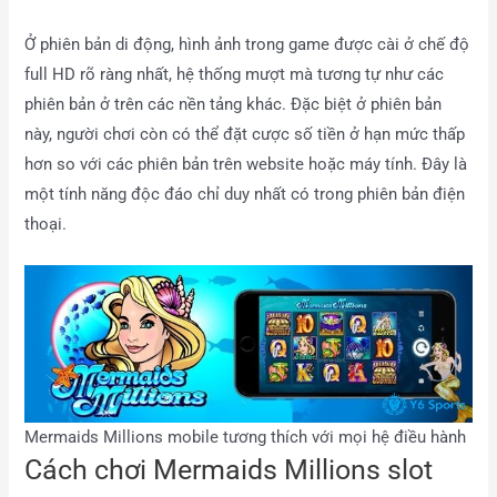
Ở phiên bản di động, hình ảnh trong game được cài ở chế độ
full HD rõ ràng nhất, hệ thống mượt mà tương tự như các
phiên bản ở trên các nền tảng khác. Đặc biệt ở phiên bản
này, người chơi còn có thể đặt cược số tiền ở hạn mức thấp
hơn so với các phiên bản trên website hoặc máy tính. Đây là
một tính năng độc đáo chỉ duy nhất có trong phiên bản điện
thoại.
Mermaids Millions mobile tương thích với mọi hệ điều hành
Cách chơi Mermaids Millions slot