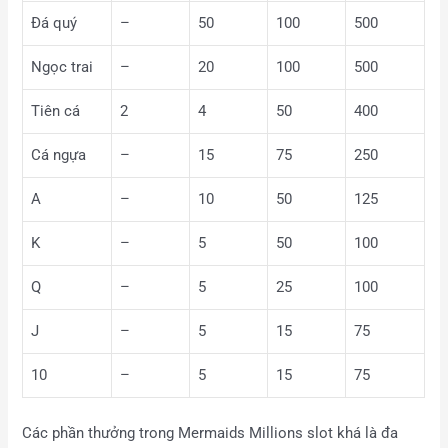
Đá quý
–
50
100
500
Ngọc trai
–
20
100
500
Tiên cá
2
4
50
400
Cá ngựa
–
15
75
250
A
–
10
50
125
K
–
5
50
100
Q
–
5
25
100
J
–
5
15
75
10
–
5
15
75
Các phần thưởng trong Mermaids Millions slot khá là đa