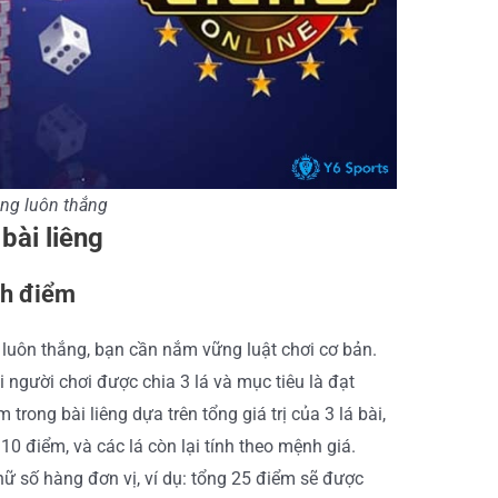
ng luôn thắng
bài liêng
ính điểm
 luôn thắng, bạn cần nắm vững luật chơi cơ bản.
i người chơi được chia 3 lá và mục tiêu là đạt
trong bài liêng dựa trên tổng giá trị của 3 lá bài,
à 10 điểm, và các lá còn lại tính theo mệnh giá.
ữ số hàng đơn vị, ví dụ: tổng 25 điểm sẽ được