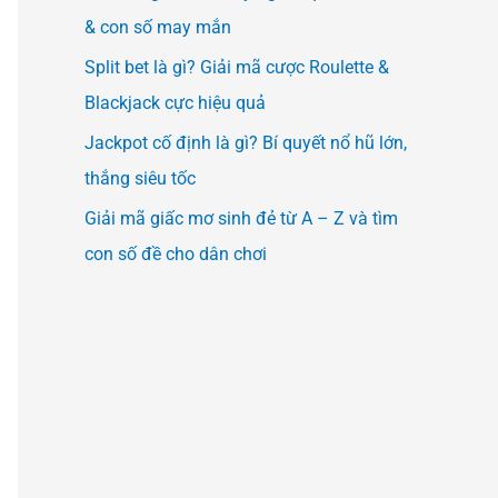
& con số may mắn
Split bet là gì? Giải mã cược Roulette &
Blackjack cực hiệu quả
Jackpot cố định là gì? Bí quyết nổ hũ lớn,
thắng siêu tốc
Giải mã giấc mơ sinh đẻ từ A – Z và tìm
con số đề cho dân chơi