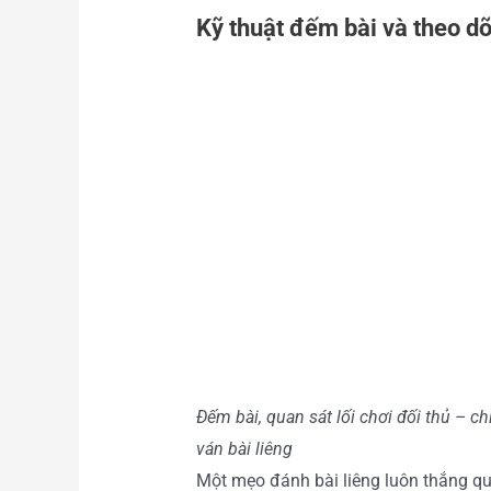
Kỹ thuật đếm bài và theo d
Đếm bài, quan sát lối chơi đối thủ – c
ván bài liêng
Một mẹo đánh bài liêng luôn thắng qu