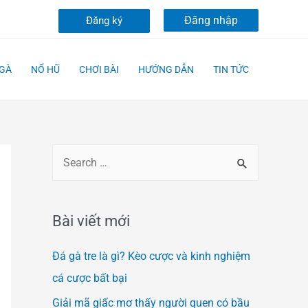
Đăng nhập
Đăng ký
 GÀ
NỔ HŨ
CHƠI BÀI
HƯỚNG DẪN
TIN TỨC
Bài viết mới
Đá gà tre là gì? Kèo cược và kinh nghiệm
cá cược bất bại
Giải mã giấc mơ thấy người quen có bầu