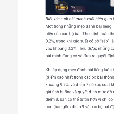
Biết xác suất bài mạnh xuất hiện giúp b
Một trong những mẹo đánh bài liêng lu
hiện của các bộ bài. Theo tính toán t
0.2%, trong khi xác suất có bộ “sáp” 
vào khoảng 3.3%. Hiểu được những con
bài mình đang có và đưa ra quyết địn
Khi áp dụng mẹo đánh bài liêng luôn 
(điểm cao nhất trong các bộ bài thôn
khoảng 9.7%, và điểm 7 có xác suất 
giá tình huống và quyết định mức độ 
điểm 8, bạn có thể tự tin hơn vì chỉ 
hơn (bao gồm điểm 9 và các bộ bài đặ