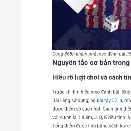
Cùng 868h khám phá mẹo đánh bài liê
Nguyên tắc cơ bản trong 
Hiểu rõ luật chơi và cách t
Trước khi tìm hiểu mẹo đánh bài liêng
Bài liêng sử dụng, bộ
bài tây 52 lá
, mỗ
được điểm số cao nhất. Cách tính điểm 
với A tính là 1 điểm, J, Q, K đều tính l
Tổng điểm được tính bằng cách lấy ch