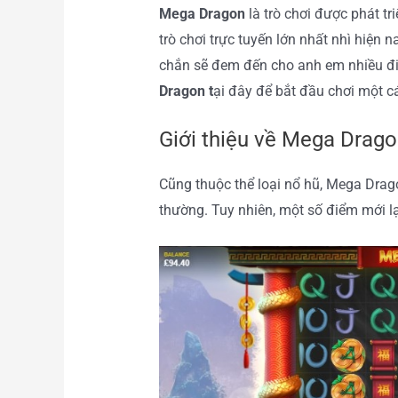
Mega Dragon
là trò chơi được phát tr
trò chơi trực tuyến lớn nhất nhì hiện n
chắn sẽ đem đến cho anh em nhiều điề
Dragon t
ại đây để bắt đầu chơi một cá
Giới thiệu về Mega Drago
Cũng thuộc thể loại nổ hũ, Mega Drag
thường. Tuy nhiên, một số điểm mới l