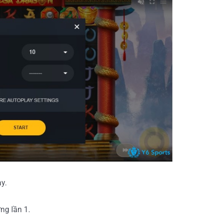
y.
ng lần 1.