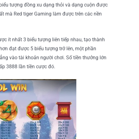
biểu tượng đồng xu dạng thỏi và dạng cuộn được
 nhất mà Red tiger Gaming làm được trên các nền
c ít nhất 3 biểu tượng liên tiếp nhau, tạo thành
hơn đạt được 5 biểu tượng trở lên, một phần
ẳng vào tài khoản người chơi. Số tiền thưởng lớn
p 3888 lần tiền cược đó.