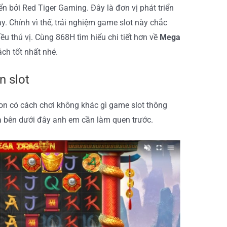
iển bởi Red Tiger Gaming. Đây là đơn vị phát triển
ay. Chính vì thế, trải nghiệm game slot này chắc
u thú vị. Cùng 868H tìm hiểu chi tiết hơn về
Mega
ch tốt nhất nhé.
n slot
on có cách chơi không khác gì game slot thông
ạ bên dưới đây anh em cần làm quen trước.