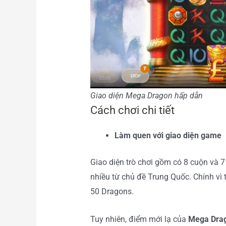
Giao diện Mega Dragon hấp dẫn
Cách chơi chi tiết
Làm quen với giao diện game
Giao diện trò chơi gồm có 8 cuộn và 
nhiều từ chủ đề Trung Quốc. Chính vì t
50 Dragons.
Tuy nhiên, điểm mới lạ của
Mega Dra