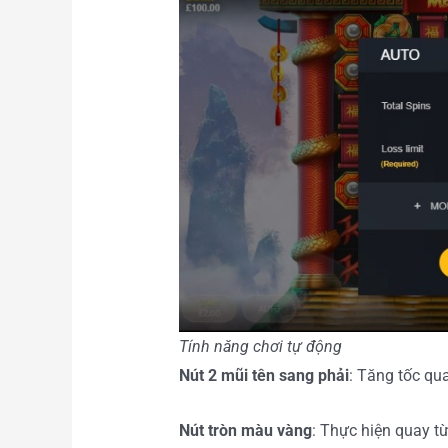
Tính năng chơi tự động
Nút 2 mũi tên sang phải
: Tăng tốc qua
Nút tròn màu vàng
: Thực hiện quay từ