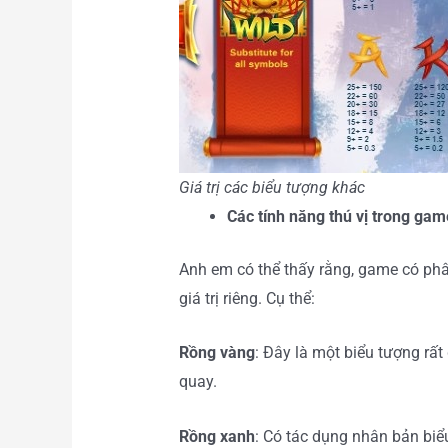
Giá trị các biểu tượng khác
Các tính năng thú vị trong gam
Anh em có thể thấy rằng, game có ph
giá trị riêng. Cụ thể:
Rồng vàng
: Đây là một biểu tượng rất
quay.
Rồng xanh
: Có tác dụng nhân bản biể