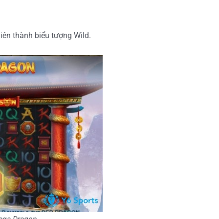
iên thành biểu tượng Wild.