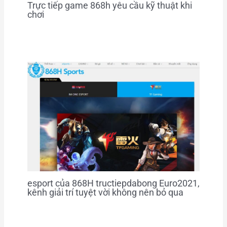
Trực tiếp game 868h yêu cầu kỹ thuật khi
chơi
esport của 868H tructiepdabong Euro2021,
kênh giải trí tuyệt vời không nên bỏ qua