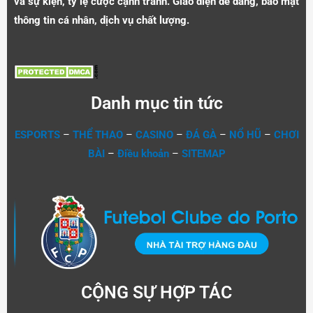
và sự kiện, tỷ lệ cược cạnh tranh. Giao diện dễ dàng, bảo mật
thông tin cá nhân, dịch vụ chất lượng.
Danh mục tin tức
ESPORTS
–
THỂ THAO
–
CASINO
–
ĐÁ GÀ
–
NỔ HŨ
–
CHƠI
BÀI
–
Điều khoản
–
SITEMAP
CỘNG SỰ HỢP TÁC