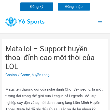
Đăng ký
Đăng nhập
Mata lol – Support huyền
thoại đỉnh cao một thời của
LOL
Casino
/
Game
,
huyền thoại
Mata, tên thường gọi của nghệ danh Choi Se-hyeong, là một
tượng đài trong thế giới của League of Legends. Với sự
nghiệp dày dặn và sự nổi danh trong làng Liên Minh Huyền
Thoại,
Mata lol
đã ghi dấu ấn sâu sắc và để lại nhiều kỷ