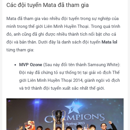
Các đội tuyển Mata đã tham gia
Mata đã tham gia vào nhiều đội tuyển trong sự nghiệp của
mình trong thế giới Liên Minh Huyền Thoại. Trong quá trình
đó, anh cũng đã ghi được nhiều thành tích nổi bật cho cả
đội và bản thân. Dưới đây là danh sách đội tuyển
Mata lol
từng tham gia:
MVP Ozone
(Sau này đổi tên thành Samsung White):
Đội này đã chứng tỏ sự thống trị tại giải vô địch Thế
giới Liên Minh Huyền Thoại 2014, giành ngôi vô địch
và trở thành đội tuyển xuất sắc nhất thế giới.