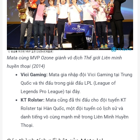
Mata cùng MVP Ozone giành vô địch Thế giới Liên minh
huyền thoại (2014)
Vici Gaming:
Mata gia nhập đội Vici Gaming tại Trung
Quốc và thi đấu trong giải đấu LPL (League of
Legends Pro League) tại đây.
KT Rolster:
Mata cũng đã thi đấu cho đội tuyển KT
Rolster tại Hàn Quốc, một đội tuyển có lịch sử và
danh tiếng vô cùng mạnh mẽ trong Liên Minh Huyền
Thoại.