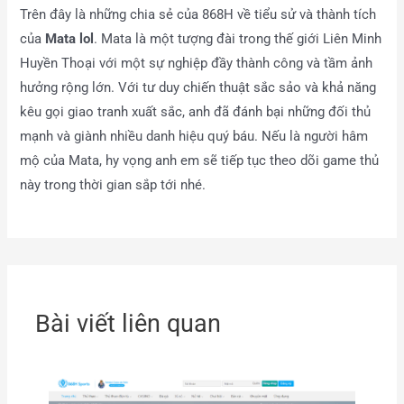
Trên đây là những chia sẻ của 868H về tiểu sử và thành tích
của
Mata lol
. Mata là một tượng đài trong thế giới Liên Minh
Huyền Thoại với một sự nghiệp đầy thành công và tầm ảnh
hưởng rộng lớn. Với tư duy chiến thuật sắc sảo và khả năng
kêu gọi giao tranh xuất sắc, anh đã đánh bại những đối thủ
mạnh và giành nhiều danh hiệu quý báu. Nếu là người hâm
mộ của Mata, hy vọng anh em sẽ tiếp tục theo dõi game thủ
này trong thời gian sắp tới nhé.
Bài viết liên quan