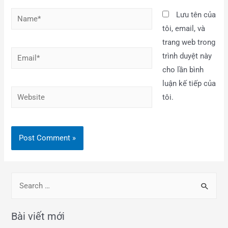
Lưu tên của
tôi, email, và
trang web trong
trình duyệt này
cho lần bình
luận kế tiếp của
tôi.
Bài viết mới