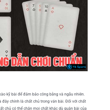
 xào kỹ bài để đảm bảo công bằng và ngẫu nhiên.
 đây chính là chất chủ trong ván bài. Đối với chất
chất chủ có thể chặn mọi chất khác dù quân bài của