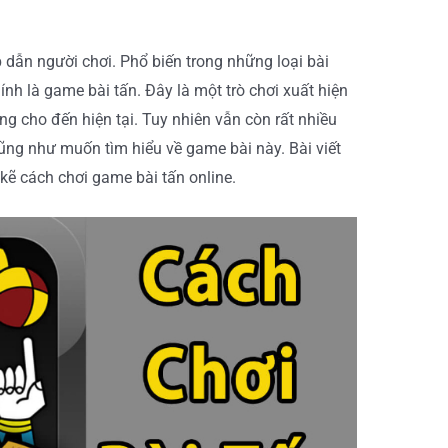
 dẫn người chơi. Phổ biến trong những loại bài
nh là game bài tấn. Đây là một trò chơi xuất hiện
g cho đến hiện tại. Tuy nhiên vẫn còn rất nhiều
ng như muốn tìm hiểu về game bài này. Bài viết
ẽ cách chơi game bài tấn online.