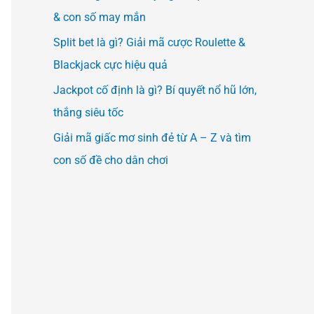
& con số may mắn
Split bet là gì? Giải mã cược Roulette &
Blackjack cực hiệu quả
Jackpot cố định là gì? Bí quyết nổ hũ lớn,
thắng siêu tốc
Giải mã giấc mơ sinh đẻ từ A – Z và tìm
con số đề cho dân chơi