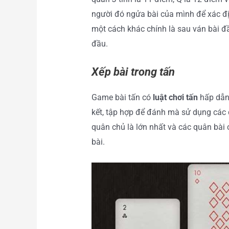
người đó ngửa bài của mình để xác địn
một cách khác chính là sau ván bài đ
đầu.
Xếp bài trong tấn
Game bài tấn có
luật chơi tấn
hấp dẫn 
kết, tập hợp để đánh mà sử dụng các 
quân chủ là lớn nhất và các quân bài 
bài.