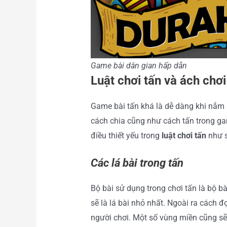
Game bài dân gian hấp dẫn
Luật chơi tấn và ách chơ
Game bài tấn khá là dễ dàng khi nắm b
cách chia cũng như cách tấn trong g
điều thiết yếu trong
luật chơi tấn
như 
Các lá bài trong tấn
Bộ bài sử dụng trong chơi tấn là bộ bài
sẽ là lá bài nhỏ nhất. Ngoài ra cách đ
người chơi. Một số vùng miền cũng sẽ 