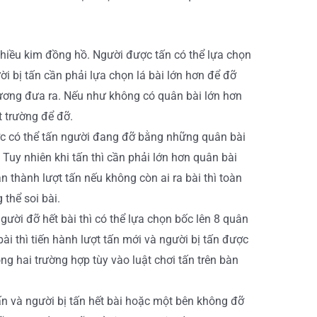
chiều kim đồng hồ. Người được tấn có thể lựa chọn
ời bị tấn cần phải lựa chọn lá bài lớn hơn để đỡ
ơng đưa ra. Nếu như không có quân bài lớn hơn
t trường để đỡ.
ược có thể tấn người đang đỡ bằng những quân bài
 Tuy nhiên khi tấn thì cần phải lớn hơn quân bài
 thành lượt tấn nếu không còn ai ra bài thì toàn
thể soi bài.
gười đỡ hết bài thì có thể lựa chọn bốc lên 8 quân
bài thì tiến hành lượt tấn mới và người bị tấn được
ng hai trường hợp tùy vào luật chơi tấn trên bàn
tấn và người bị tấn hết bài hoặc một bên không đỡ