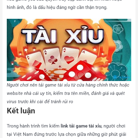
hình ảnh, đó là dấu hiệu đáng ngờ cần thận trọng.
Người chơi nên tải game tài xỉu từ cửa hàng chính thức hoặc
website nhà cái uy tín, kiểm tra tên miền, đánh giá và quét
virus trước khi cài để tránh rủi ro
Kết luận
Trong hành trình tìm kiếm
link tải game tài xỉu
, người chơi
tại Việt Nam đứng trước lựa chọn giữa những giờ phút giải