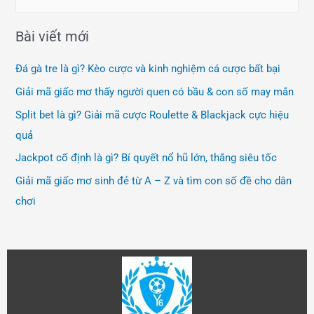
Bài viết mới
Đá gà tre là gì? Kèo cược và kinh nghiệm cá cược bất bại
Giải mã giấc mơ thấy người quen có bầu & con số may mắn
Split bet là gì? Giải mã cược Roulette & Blackjack cực hiệu
quả
Jackpot cố định là gì? Bí quyết nổ hũ lớn, thắng siêu tốc
Giải mã giấc mơ sinh đẻ từ A – Z và tìm con số đề cho dân
chơi