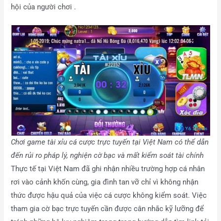
hội của người chơi .
Chơi game tài xỉu cá cược trực tuyến tại Việt Nam có thể dẫn
đến rủi ro pháp lý, nghiện cờ bạc và mất kiểm soát tài chính
Thực tế tại Việt Nam đã ghi nhận nhiều trường hợp cá nhân
rơi vào cảnh khốn cùng, gia đình tan vỡ chỉ vì không nhận
thức được hậu quả của việc cá cược không kiểm soát. Việc
tham gia cờ bạc trực tuyến cần được cân nhắc kỹ lưỡng để