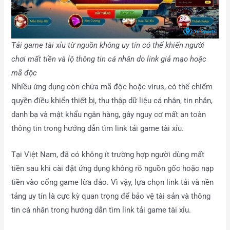
Tải game tài xỉu từ nguồn không uy tín có thể khiến người
chơi mất tiền và lộ thông tin cá nhân do link giả mạo hoặc
mã độc
Nhiều ứng dụng còn chứa mã độc hoặc virus, có thể chiếm
quyền điều khiển thiết bị, thu thập dữ liệu cá nhân, tin nhắn,
danh bạ và mật khẩu ngân hàng, gây nguy cơ mất an toàn
thông tin trong hướng dẫn tìm link tải game tài xỉu.
Tại Việt Nam, đã có không ít trường hợp người dùng mất
tiền sau khi cài đặt ứng dụng không rõ nguồn gốc hoặc nạp
tiền vào cổng game lừa đảo. Vì vậy, lựa chọn link tải và nền
tảng uy tín là cực kỳ quan trọng để bảo vệ tài sản và thông
tin cá nhân trong hướng dẫn tìm link tải game tài xỉu.