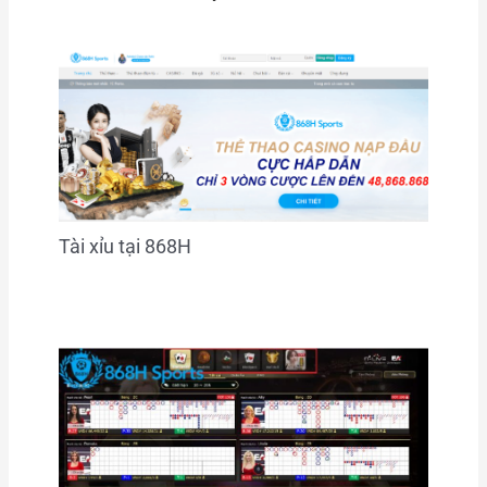
Tài xỉu tại 868H