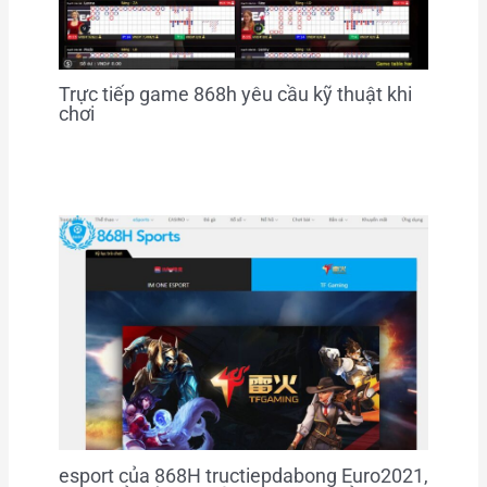
Trực tiếp game 868h yêu cầu kỹ thuật khi
chơi
esport của 868H tructiepdabong Euro2021,