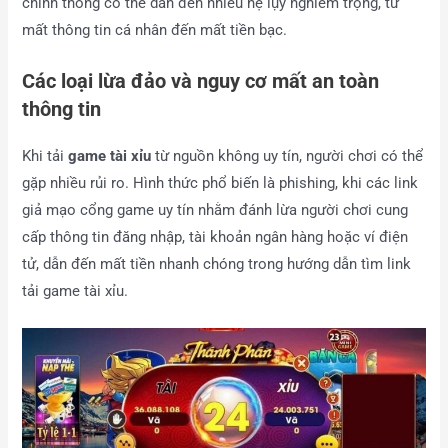
chính thống có thể dẫn đến nhiều hệ lụy nghiêm trọng, từ
mất thông tin cá nhân đến mất tiền bạc.
Các loại lừa đảo và nguy cơ mất an toàn
thông tin
Khi tải
game tài xỉu
từ nguồn không uy tín, người chơi có thể
gặp nhiều rủi ro. Hình thức phổ biến là phishing, khi các link
giả mạo cổng game uy tín nhằm đánh lừa người chơi cung
cấp thông tin đăng nhập, tài khoản ngân hàng hoặc ví điện
tử, dẫn đến mất tiền nhanh chóng trong hướng dẫn tìm link
tải game tài xỉu.