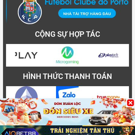
CỘNG SỰ HỢP TÁC
HÌNH THỨC THANH TOÁN
Copyright © 2026 868H Sports Reserved. Nhà tài
trợ
CF68
,
CFUN68
,
GI88