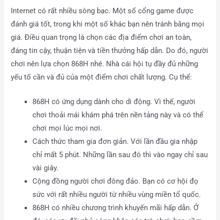
Internet có rất nhiều sòng bạc. Một số cổng game được
đánh giá tốt, trong khi một số khác bạn nên tránh bằng mọi
giá. Điều quan trọng là chọn các địa điểm chơi an toàn,
đáng tin cậy, thuận tiện và tiền thưởng hấp dẫn. Do đó, người
chơi nên lựa chọn 868H nhé. Nhà cái hội tụ đầy đủ những
yếu tố cần và đủ của một điểm chơi chất lượng. Cụ thể:
868H có ứng dụng dành cho di động. Vì thế, người
chơi thoải mái khám phá trên nền tảng này và có thể
chơi mọi lúc mọi nơi.
Cách thức tham gia đơn giản. Với lần đầu gia nhập
chỉ mất 5 phút. Những lần sau đó thì vào ngay chỉ sau
vài giây.
Cộng đồng người chơi đông đảo. Bạn có cơ hội đọ
sức với rất nhiều người từ nhiều vùng miền tổ quốc.
868H có nhiều chương trình khuyến mãi hấp dẫn. Ở