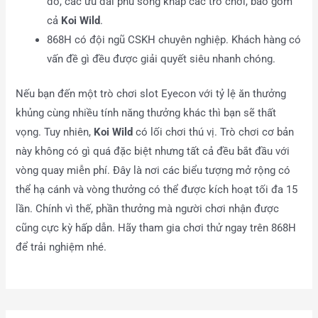
đó, các ưu đãi phủ sóng khắp các trò chơi, bao gồm
cả
Koi Wild
.
868H có đội ngũ CSKH chuyên nghiệp. Khách hàng có
vấn đề gì đều được giải quyết siêu nhanh chóng.
Nếu bạn đến một trò chơi slot Eyecon với tỷ lệ ăn thưởng
khủng cùng nhiều tính năng thưởng khác thì bạn sẽ thất
vọng. Tuy nhiên,
Koi Wild
có lối chơi thú vị. Trò chơi cơ bản
này không có gì quá đặc biệt nhưng tất cả đều bắt đầu với
vòng quay miễn phí. Đây là nơi các biểu tượng mở rộng có
thể hạ cánh và vòng thưởng có thể được kích hoạt tối đa 15
lần. Chính vì thế, phần thưởng mà người chơi nhận được
cũng cực kỳ hấp dẫn. Hãy tham gia chơi thử ngay trên 868H
để trải nghiệm nhé.