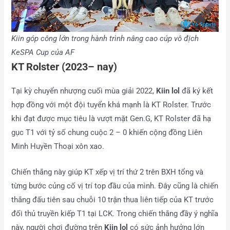
Kiin góp công lớn trong hành trình nâng cao cúp vô địch
KeSPA Cup của AF
KT Rolster (2023– nay)
Tại kỳ chuyển nhượng cuối mùa giải 2022,
Kiin lol
đã ký kết
hợp đồng với một đội tuyển khá mạnh là KT Rolster. Trước
khi đạt được mục tiêu là vượt mặt Gen.G, KT Rolster đã hạ
gục T1 với tỷ số chung cuộc 2 – 0 khiến cộng đồng Liên
Minh Huyền Thoại xôn xao.
Chiến thắng này giúp KT xếp vị trí thứ 2 trên BXH tổng và
từng bước củng cố vị trí top đầu của mình. Đây cũng là chiến
thắng đấu tiên sau chuỗi 10 trận thua liên tiếp của KT trước
đối thủ truyền kiếp T1 tại LCK. Trong chiến thắng đầy ý nghĩa
này, người chơi đường trên
Kiin lol
có sức ảnh hưởng lớn