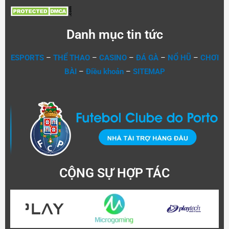
Danh mục tin tức
ESPORTS
–
THỂ THAO
–
CASINO
–
ĐÁ GÀ
–
NỔ HŨ
–
CHƠI
BÀI
–
Điều khoản
–
SITEMAP
CỘNG SỰ HỢP TÁC