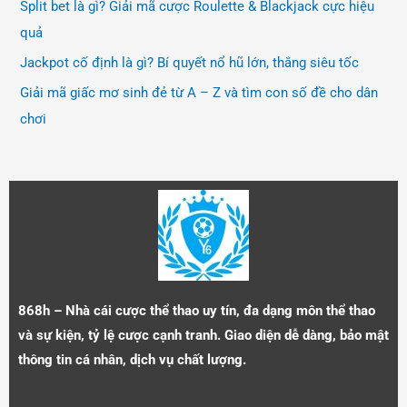
Split bet là gì? Giải mã cược Roulette & Blackjack cực hiệu
quả
Jackpot cố định là gì? Bí quyết nổ hũ lớn, thắng siêu tốc
Giải mã giấc mơ sinh đẻ từ A – Z và tìm con số đề cho dân
chơi
868h – Nhà cái cược thể thao uy tín, đa dạng môn thể thao
và sự kiện, tỷ lệ cược cạnh tranh. Giao diện dễ dàng, bảo mật
thông tin cá nhân, dịch vụ chất lượng.