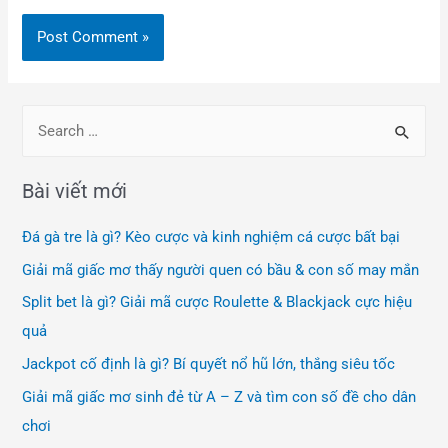
Bài viết mới
Đá gà tre là gì? Kèo cược và kinh nghiệm cá cược bất bại
Giải mã giấc mơ thấy người quen có bầu & con số may mắn
Split bet là gì? Giải mã cược Roulette & Blackjack cực hiệu
quả
Jackpot cố định là gì? Bí quyết nổ hũ lớn, thắng siêu tốc
Giải mã giấc mơ sinh đẻ từ A – Z và tìm con số đề cho dân
chơi