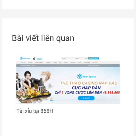
Bài viết liên quan
Tài xỉu tại 868H