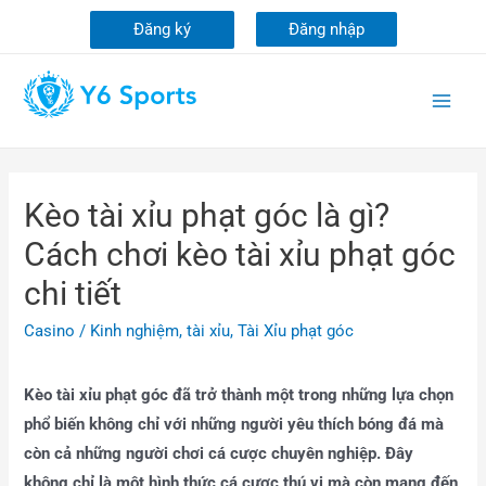
Đăng ký
Đăng nhập
Kèo tài xỉu phạt góc là gì?
Cách chơi kèo tài xỉu phạt góc
chi tiết
Casino
/
Kinh nghiệm
,
tài xỉu
,
Tài Xỉu phạt góc
Kèo tài xỉu phạt góc đã trở thành một trong những lựa chọn
phổ biến không chỉ với những người yêu thích bóng đá mà
còn cả những người chơi cá cược chuyên nghiệp. Đây
không chỉ là một hình thức cá cược thú vị mà còn mang đến