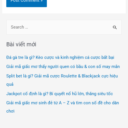
Bài viết mới
Đá gà tre là gì? Kèo cược và kinh nghiệm cá cược bất bại
Giải mã giấc mơ thấy người quen có bầu & con số may mắn
Split bet là gì? Giải mã cược Roulette & Blackjack cực hiệu
quả
Jackpot cố định là gì? Bí quyết nổ hũ lớn, thắng siêu tốc
Giải mã giấc mơ sinh đẻ từ A – Z và tìm con số đề cho dân
chơi