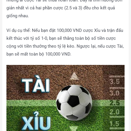
giản nhất vì cả hai phần cược (2.5 và 3) đều cho kết quả
giống nhau.
Ví dụ cụ thể: Nếu bạn đặt 100,000 VND cược Xỉu và trận đấu
kết thúc với tỷ số 1-0, bạn sẽ thắng toàn bộ số tiền cược
cộng với tiền thưởng theo tỷ lệ kèo. Ngược lại, nếu cược Tài,
bạn sẽ mất toàn bộ 100,000 VND.