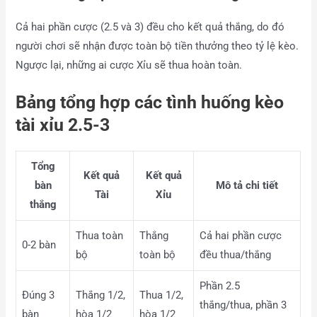
Cả hai phần cược (2.5 và 3) đều cho kết quả thắng, do đó
người chơi sẽ nhận được toàn bộ tiền thưởng theo tỷ lệ kèo.
Ngược lại, những ai cược Xỉu sẽ thua hoàn toàn.
Bảng tổng hợp các tình huống kèo
tài xỉu 2.5-3
Tổng
Kết quả
Kết quả
bàn
Mô tả chi tiết
Tài
Xỉu
thắng
Thua toàn
Thắng
Cả hai phần cược
0-2 bàn
bộ
toàn bộ
đều thua/thắng
Phần 2.5
Đúng 3
Thắng 1/2,
Thua 1/2,
thắng/thua, phần 3
bàn
hòa 1/2
hòa 1/2