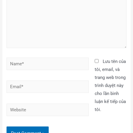
Lưu tên của
tôi, email, và
trang web trong
trình duyệt này
cho lần bình
luận kế tiếp của
tôi.