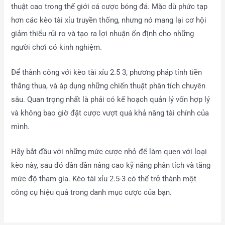
thuật cao trong thế giới cá cược bóng đá. Mặc dù phức tạp
hơn các kèo tài xỉu truyền thống, nhưng nó mang lại cơ hội
giảm thiểu rủi ro và tạo ra lợi nhuận ổn định cho những
người chơi có kinh nghiệm.
Để thành công với kèo tài xỉu 2.5 3, phương pháp tính tiền
thắng thua, và áp dụng những chiến thuật phân tích chuyên
sâu. Quan trọng nhất là phải có kế hoạch quản lý vốn hợp lý
và không bao giờ đặt cược vượt quá khả năng tài chính của
mình.
Hãy bắt đầu với những mức cược nhỏ để làm quen với loại
kèo này, sau đó dần dần nâng cao kỹ năng phân tích và tăng
mức độ tham gia. Kèo tài xỉu 2.5-3 có thể trở thành một
công cụ hiệu quả trong danh mục cược của bạn.