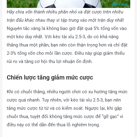
Hãy chia vốn thành nhiều phần nhỏ và đặt cược trên nhiều
trận đấu khác nhau thay vì tập trung vào một trận duy nhất
Nguyên tắc vàng là không bao giờ đặt quá 5% tổng vốn vào
một kèo duy nhất. Với kèo tài xỉu 2.5-3, do có khả năng
thắng thua một phần, bạn nên còn thận trọng hơn và chỉ đặt
2-3% tổng vốn cho mỗi lần cược. Điều này giúp giảm thiểu
rủi ro và tăng cơ hội thu lợi nhuận ổn định.
Chiến lược tăng giảm mức cược
Khi có chuỗi thắng, nhiều người chơi có xu hướng tăng mức
cược quá nhanh. Tuy nhiên, với kèo tài xỉu 2.5-3, bạn nên
tăng mức cược từ từ và có kiểm soát. Ngược lại, khi gặp
chuỗi thua, tuyệt đối không tăng mức cược để “gỡ gạc” vì
điều này có thể dẫn đến thua lỗ nghiêm trọng.