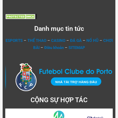
Danh mục tin tức
ESPORTS
–
THỂ THAO
–
CASINO
–
ĐÁ GÀ
–
NỔ HŨ
–
CHƠI
BÀI
–
Điều khoản
–
SITEMAP
CỘNG SỰ HỢP TÁC