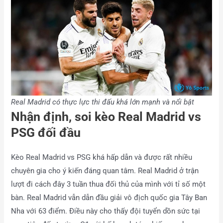
Real Madrid có thực lực thi đấu khá lớn mạnh và nổi bật
Nhận định, soi kèo Real Madrid vs
PSG đối đầu
Kèo Real Madrid vs PSG khá hấp dẫn và được rất nhiều
chuyên gia cho ý kiến đáng quan tâm. Real Madrid ở trận
lượt đi cách đây 3 tuần thua đối thủ của mình với tỉ số một
bàn. Real Madrid vẫn dẫn đầu giải vô địch quốc gia Tây Ban
Nha với 63 điểm. Điều này cho thấy đội tuyển dồn sức tại