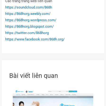
Các trang trang web liên quan
https://soundcloud.com/868h
https://868horg.weebly.com/
https://868horg.wordpress.com/
https://868horg.blogspot.com/
https://twitter.com/868horg
https://www.facebook.com/868h.org/
Bài viết liên quan