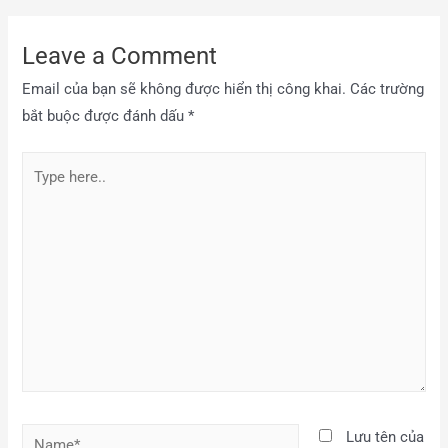
Leave a Comment
Email của bạn sẽ không được hiển thị công khai.
Các trường
bắt buộc được đánh dấu
*
Lưu tên của