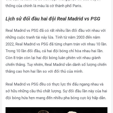
thống của chính là màu lá cờ thành phố Paris.
Lịch sử đối đầu hai đội Real Madrid vs PSG
Real Madrid vs PSG đã có rất nhiều lần đối đầu với nhau với
những cuộc tranh tài nảy lửa. Tính từ năm 2003 đến năm
2022, Real Madrid vs PSG đã từng chạm trán với nhau 10 lần.
Trong 10 lần đối đầu, cả hai đội bóng chỉ hòa nhau hai lần.
Còn 8 trận còn lại hai đội bóng luân phiên với nhau giành
chiến thắng. Tuy nhiên, Real Madrid vẫn dành số lượng chiến
thắng cao hơn hai lần so với đối thủ của mình.
Real Madrid vs PSG đều có thực lực thi đấu ngang nhau và
sở hữu những cầu thủ chất lượng. Sự đối đầu lần này của hai
đội bóng hứa hẹn mang đến nhiều pha bóng cực kỳ hấp dẫn.