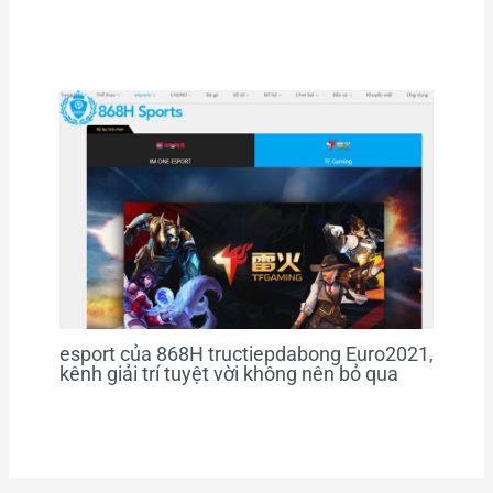
esport của 868H tructiepdabong Euro2021,
kênh giải trí tuyệt vời không nên bỏ qua