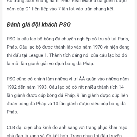
Âu trong suốt những năm 1950. Real Madrid đã giành được
năm cúp C1 liên tiếp vào 7 lần lọt vào trận chung kết.
Đánh giá đội khách PSG
PSG là câu lạc bộ bóng đá chuyên nghiệp có trụ sở tại Paris,
Pháp. Câu lạc bộ được thành lập vào năm 1970 và hiện đang
thi đấu tại League 1. Thành tích đáng nói của câu lạc bộ đó
là mỗi lần giành giải vô địch bóng đá Pháp.
PSG cũng có chính làm những vị trí ÁÁ quân vào những năm
1992 đến năm 1993. Câu lạc bộ có rất nhiều thành tích 14
lần giành được cúp bóng đá Pháp, 9 lần giành được cúp liên
đoàn bóng đá Pháp và 10 lần giành được siêu cúp bóng đá
Pháp.
CLB đại diện cho kinh đô ánh sáng với trang phục khai mạc
chủ đạo là xanh và đỏ kết hợp. Trang phục thi đấu truyền