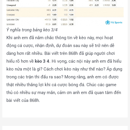
Ý nghĩa trong bảng kèo 3/4
Khi anh em đã nắm chắc thông tin về kèo này, mọi hoạt
động cá cược, nhận định, dự đoán sau này sẽ trở nên dễ
dàng hơn rất nhiều. Bài viết trên 868h đã giúp người chơi
hiểu rõ hơn về
kèo 3 4
. Hi vọng, các nội này anh em đã hiểu
kèo nửa một là gì? Cách chơi kèo này như thế nào? Áp dụng
trong các trận thi đấu ra sao? Mong rằng, anh em có được
thật nhiều thắng lợi khi cá cược bóng đá. Chúc các game
thủ có nhiều sự may mắn, cảm ơn anh em đã quan tâm đến
bài viết của 868h.