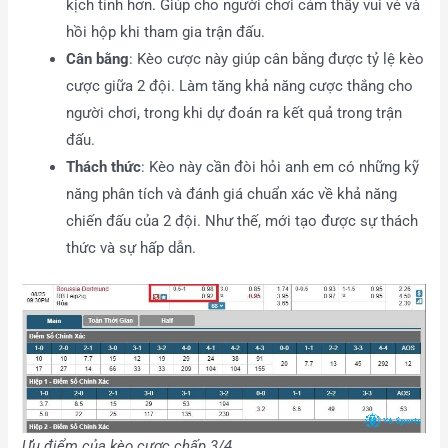
kịch tính hơn. Giúp cho người chơi cảm thấy vui vẻ và
hồi hộp khi tham gia trận đấu.
Cân bằng
: Kèo cược này giúp cân bằng được tỷ lệ kèo
cược giữa 2 đội. Làm tăng khả năng cược thắng cho
người chơi, trong khi dự đoán ra kết quả trong trận
đấu.
Thách thức
: Kèo này cần đòi hỏi anh em có những kỹ
năng phân tích và đánh giá chuẩn xác về khả năng
chiến đấu của 2 đội. Như thế, mới tạo được sự thách
thức và sự hấp dẫn.
Ưu điểm của kèo cược chấp 3/4