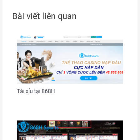
Bài viết liên quan
Tài xỉu tại 868H