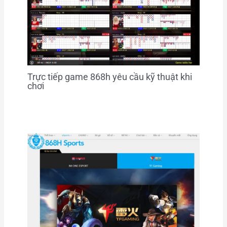
Trực tiếp game 868h yêu cầu kỹ thuật khi
chơi