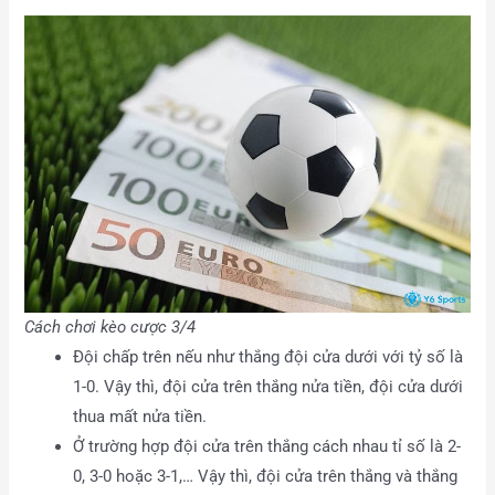
Cách chơi kèo cược 3/4
Đội chấp trên nếu như thắng đội cửa dưới với tỷ số là
1-0. Vậy thì, đội cửa trên thắng nửa tiền, đội cửa dưới
thua mất nửa tiền.
Ở trường hợp đội cửa trên thắng cách nhau tỉ số là 2-
0, 3-0 hoặc 3-1,… Vậy thì, đội cửa trên thắng và thắng