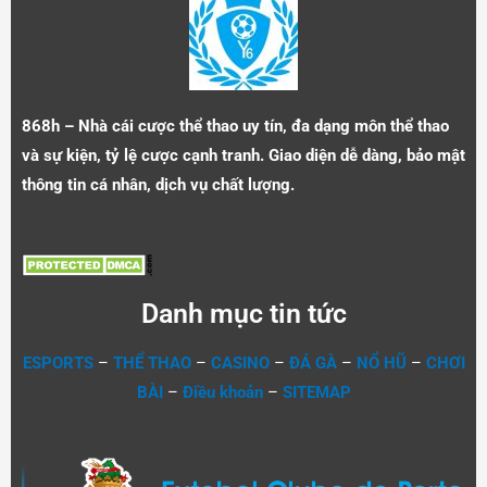
868h – Nhà cái cược thể thao uy tín, đa dạng môn thể thao
và sự kiện, tỷ lệ cược cạnh tranh. Giao diện dễ dàng, bảo mật
thông tin cá nhân, dịch vụ chất lượng.
Danh mục tin tức
ESPORTS
–
THỂ THAO
–
CASINO
–
ĐÁ GÀ
–
NỔ HŨ
–
CHƠI
BÀI
–
Điều khoản
–
SITEMAP