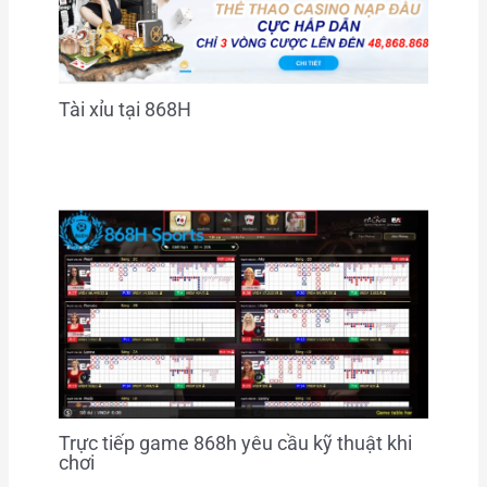
Tài xỉu tại 868H
Trực tiếp game 868h yêu cầu kỹ thuật khi
chơi