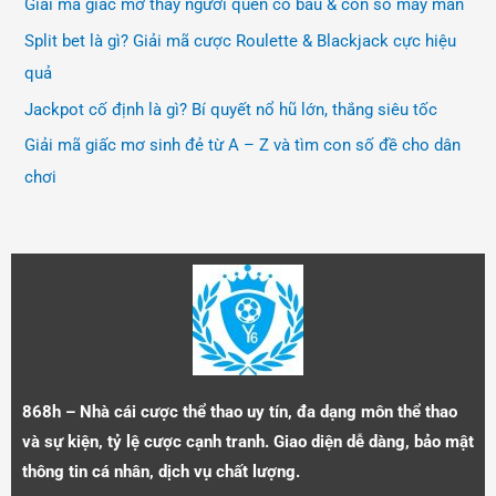
Giải mã giấc mơ thấy người quen có bầu & con số may mắn
Split bet là gì? Giải mã cược Roulette & Blackjack cực hiệu
quả
Jackpot cố định là gì? Bí quyết nổ hũ lớn, thắng siêu tốc
Giải mã giấc mơ sinh đẻ từ A – Z và tìm con số đề cho dân
chơi
868h – Nhà cái cược thể thao uy tín, đa dạng môn thể thao
và sự kiện, tỷ lệ cược cạnh tranh. Giao diện dễ dàng, bảo mật
thông tin cá nhân, dịch vụ chất lượng.