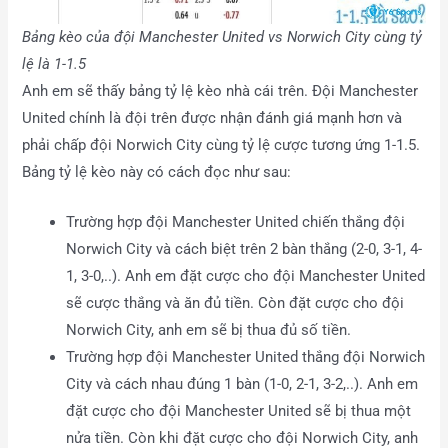
Bảng kèo của đội Manchester United vs Norwich City cùng tỷ
lệ là 1-1.5
Anh em sẽ thấy bảng tỷ lệ kèo nhà cái trên. Đội Manchester
United chính là đội trên được nhận đánh giá mạnh hơn và
phải chấp đội Norwich City cùng tỷ lệ cược tương ứng 1-1.5.
Bảng tỷ lệ kèo này có cách đọc như sau:
Trường hợp đội Manchester United chiến thắng đội
Norwich City và cách biệt trên 2 bàn thắng (2-0, 3-1, 4-
1, 3-0,..). Anh em đặt cược cho đội Manchester United
sẽ cược thắng và ăn đủ tiền. Còn đặt cược cho đội
Norwich City, anh em sẽ bị thua đủ số tiền.
Trường hợp đội Manchester United thắng đội Norwich
City và cách nhau đúng 1 bàn (1-0, 2-1, 3-2,..). Anh em
đặt cược cho đội Manchester United sẽ bị thua một
nửa tiền. Còn khi đặt cược cho đội Norwich City, anh