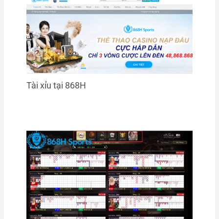
Tài xỉu tại 868H