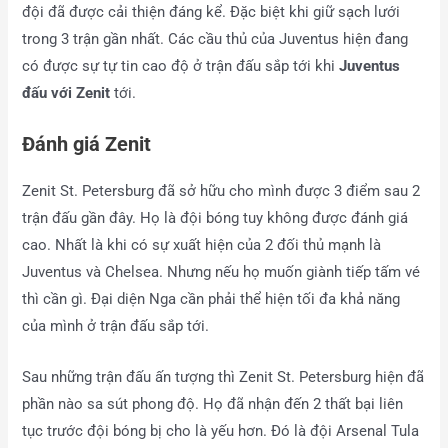
đội đã được cải thiện đáng kể. Đặc biệt khi giữ sạch lưới
trong 3 trận gần nhất. Các cầu thủ của Juventus hiện đang
có được sự tự tin cao độ ở trận đấu sắp tới khi
Juventus
đấu với Zenit
tới.
Đánh giá Zenit
Zenit St. Petersburg đã sở hữu cho mình được 3 điểm sau 2
trận đấu gần đây. Họ là đội bóng tuy không được đánh giá
cao. Nhất là khi có sự xuất hiện của 2 đối thủ mạnh là
Juventus và Chelsea. Nhưng nếu họ muốn giành tiếp tấm vé
thì cần gì. Đại diện Nga cần phải thể hiện tối đa khả năng
của mình ở trận đấu sắp tới.
Sau những trận đấu ấn tượng thì Zenit St. Petersburg hiện đã
phần nào sa sút phong độ. Họ đã nhận đến 2 thất bại liên
tục trước đội bóng bị cho là yếu hơn. Đó là đội Arsenal Tula