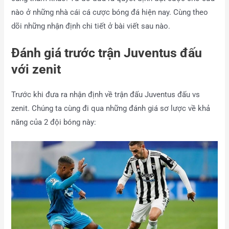
nào ở những nhà cái cá cược bóng đá hiện nay. Cùng theo
dõi những nhận định chi tiết ở bài viết sau nào.
Đánh giá trước trận Juventus đấu
với zenit
Trước khi đưa ra nhận định về trận đấu Juventus đấu vs
zenit. Chúng ta cùng đi qua những đánh giá sơ lược về khả
năng của 2 đội bóng này: