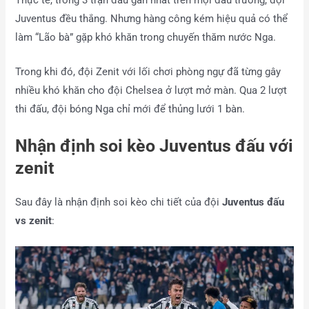
Juventus đều thắng. Nhưng hàng công kém hiệu quả có thể
làm “Lão bà” gặp khó khăn trong chuyến thăm nước Nga.
Trong khi đó, đội Zenit với lối chơi phòng ngự đã từng gây
nhiều khó khăn cho đội Chelsea ở lượt mở màn. Qua 2 lượt
thi đấu, đội bóng Nga chỉ mới để thủng lưới 1 bàn.
Nhận định soi kèo Juventus đấu với
zenit
Sau đây là nhận định soi kèo chi tiết của đội
Juventus đấu
vs zenit
: