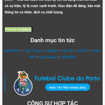
và sự kiện, tỷ lệ cược cạnh tranh. Giao diện dễ dàng, bảo mật
thông tin cá nhân, dịch vụ chất lượng.
Danh mục tin tức
ESPORTS
–
THỂ THAO
–
CASINO
–
ĐÁ GÀ
–
NỔ HŨ
–
CHƠI
BÀI
–
Điều khoản
–
SITEMAP
CỘNG SỰ HỢP TÁC