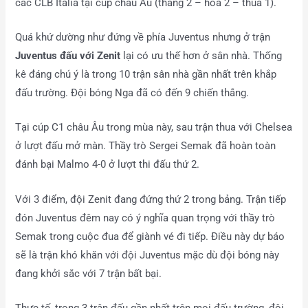
các CLB Italia tại cúp châu Âu (thắng 2 – hòa 2 – thua 1).
Quá khứ dường như đứng về phía Juventus nhưng ở trận
Juventus đấu với Zenit
lại có ưu thế hơn ở sân nhà. Thống
kê đáng chú ý là trong 10 trận sân nhà gần nhất trên khắp
đấu trường. Đội bóng Nga đã có đến 9 chiến thắng.
Tại cúp C1 châu Âu trong mùa này, sau trận thua với Chelsea
ở lượt đấu mở màn. Thầy trò Sergei Semak đã hoàn toàn
đánh bại Malmo 4-0 ở lượt thi đấu thứ 2.
Với 3 điểm, đội Zenit đang đứng thứ 2 trong bảng. Trận tiếp
đón Juventus đêm nay có ý nghĩa quan trọng với thầy trò
Semak trong cuộc đua để giành vé đi tiếp. Điều này dự báo
sẽ là trận khó khăn với đội Juventus mặc dù đội bóng này
đang khởi sắc với 7 trận bất bại.
Thực tế, trong 3 trận đấu gần nhất trên mọi đấu trường, đội