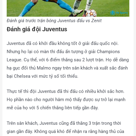
Đánh giá trước trận bóng Juventus đấu vs Zenit
Đánh giá đội Juventus
Juventus đã có khởi đầu không tốt ở giải đấu quốc nội.
Nhưng họ lại có màn thi đấu ấn tượng ở giải Champions
League. Cụ thể, với 6 điểm thắng sau 2 lượt trận. Họ dễ dàng
hạ gục đối thủ Malmo ngay trên sân khách và xuất sắc đánh
bại Chelsea với mức tỷ số tối thiểu.
Thực tế thì đội Juventus đã thi đấu có nhiều khởi sắc hơn.
Họ phần nào cho người hâm mộ thấy được sự trở lại mạnh
mẽ của họ với 5 chiến thắng liên tiếp gần đây.
Trên sân khách, Juventus cũng đã thắng 3 trận trong thời
gian gần đây. Không quá khó để nhận ra rằng hàng thủ của