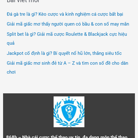
Đá gà tre là gì? Kèo cược và kinh nghiệm cá cược bất bại
Giải mã giấc mơ thấy người quen có bầu & con số may mắn
Split bet là gì? Giải mã cược Roulette & Blackjack cực hiệu
quả
Jackpot cố định là gì? Bí quyết nổ hũ lớn, thắng siêu tốc
Giải mã giấc mơ sinh đẻ từ A – Z và tìm con số đề cho dân
chơi
868h – Nhà cái cược thể thao uy tín, đa dạng môn thể thao