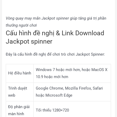
Vòng quay may mắn Jackpot spinner giúp tăng giá trị phần
thưởng người chơi
Cấu hình đề nghị & Link Download
Jackpot spinner
Đây là cấu hình đề nghị để chơi trò chơi Jackpot Spinner:
Windows 7 hoặc mới hơn, hoặc MacOS X
Hệ điều hành
10.9 hoặc mới hơn
Trình duyệt
Google Chrome, Mozilla Firefox, Safari
web
hoặc Microsoft Edge
Độ phân giải
Tối thiểu 1280×720
màn hình