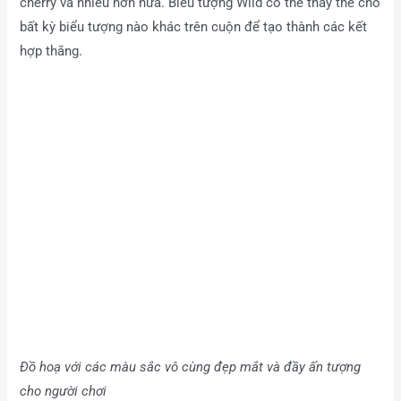
cherry và nhiều hơn nữa. Biểu tượng Wild có thể thay thế cho
bất kỳ biểu tượng nào khác trên cuộn để tạo thành các kết
hợp thắng.
Đồ hoạ với các màu sắc vô cùng đẹp mắt và đầy ấn tượng
cho người chơi