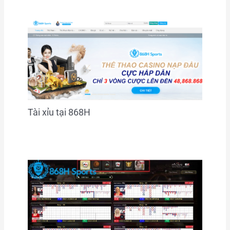
Tài xỉu tại 868H