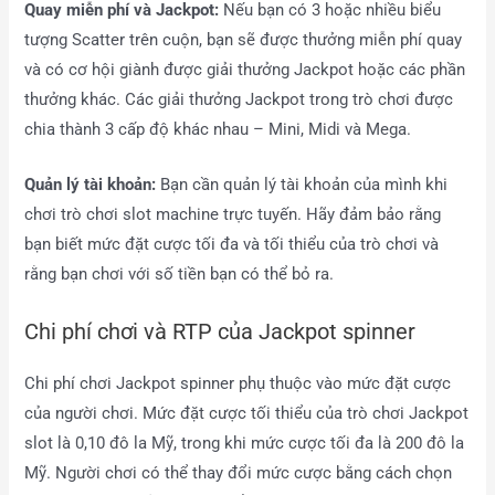
Quay miễn phí và Jackpot:
Nếu bạn có 3 hoặc nhiều biểu
tượng Scatter trên cuộn, bạn sẽ được thưởng miễn phí quay
và có cơ hội giành được giải thưởng Jackpot hoặc các phần
thưởng khác. Các giải thưởng Jackpot trong trò chơi được
chia thành 3 cấp độ khác nhau – Mini, Midi và Mega.
Quản lý tài khoản:
Bạn cần quản lý tài khoản của mình khi
chơi trò chơi slot machine trực tuyến. Hãy đảm bảo rằng
bạn biết mức đặt cược tối đa và tối thiểu của trò chơi và
rằng bạn chơi với số tiền bạn có thể bỏ ra.
Chi phí chơi và RTP của Jackpot spinner
Chi phí chơi Jackpot spinner phụ thuộc vào mức đặt cược
của người chơi. Mức đặt cược tối thiểu của trò chơi Jackpot
slot là 0,10 đô la Mỹ, trong khi mức cược tối đa là 200 đô la
Mỹ. Người chơi có thể thay đổi mức cược bằng cách chọn