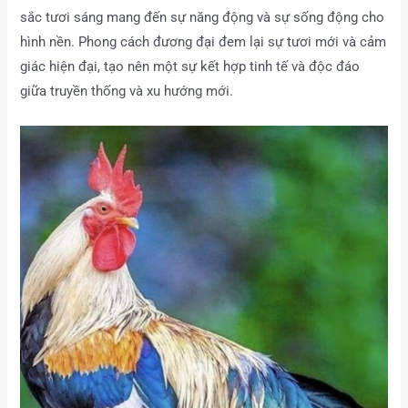
sắc tươi sáng mang đến sự năng động và sự sống động cho
hình nền. Phong cách đương đại đem lại sự tươi mới và cảm
giác hiện đại, tạo nên một sự kết hợp tinh tế và độc đáo
giữa truyền thống và xu hướng mới.