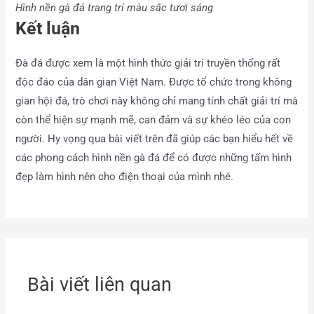
Hình nền gà đá trang trí màu sắc tươi sáng
Kết luận
Đà đá được xem là một hình thức giải trí truyền thống rất
độc đáo của dân gian Việt Nam. Được tổ chức trong không
gian hội đá, trò chơi này không chỉ mang tính chất giải trí mà
còn thể hiện sự mạnh mẽ, can đảm và sự khéo léo của con
người. Hy vọng qua bài viết trên đã giúp các bạn hiểu hết về
các phong cách hình nền gà đá để có được những tấm hình
đẹp làm hình nên cho điện thoại của mình nhé.
Bài viết liên quan