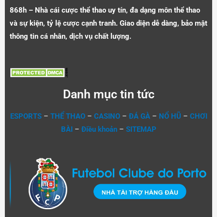
868h – Nhà cái cược thể thao uy tín, đa dạng môn thể thao
và sự kiện, tỷ lệ cược cạnh tranh. Giao diện dễ dàng, bảo mật
thông tin cá nhân, dịch vụ chất lượng.
Danh mục tin tức
ESPORTS
–
THỂ THAO
–
CASINO
–
ĐÁ GÀ
–
NỔ HŨ
–
CHƠI
BÀI
–
Điều khoản
–
SITEMAP