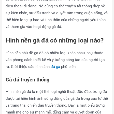
điện thoại di động. Nó cũng có thể truyền tải thông điệp về
sự kiên nhẫn, sự đấu tranh và quyết tâm trong cuộc sống, và
thể hiện lòng tự hào và tinh thần của những người yêu thích
và tham gia vào hoạt động gà đá.
Hình nền gà đá có những loại nào?
Hình nền chủ đề gà đá có nhiều loại khác nhau, phụ thuộc
vào phong cách thiết kế và ý tưởng sáng tạo của người tạo
ra. Giới thiệu các hình ảnh
đá gà
phổ biến:
Gà đá truyền thống
Hình nền gà đá là một thể loại nghệ thuật độc đáo, trong đó
được tái hiện hình ảnh sống động của gà đá trong các tư thế
và trạng thái chiến đấu truyền thống. Đây là một biểu trưng
mạnh mẽ cho sự mạnh mẽ, dũng cảm và quyết đoán của