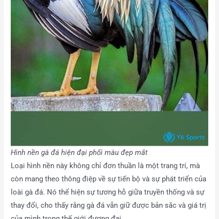
Hình nền gà đá hiện đại phối màu đẹp mắt
Loại hình nền này không chỉ đơn thuần là một trang trí, mà
còn mang theo thông điệp về sự tiến bộ và sự phát triển của
loài gà đá. Nó thể hiện sự tương hỗ giữa truyền thống và sự
thay đổi, cho thấy rằng gà đá vẫn giữ được bản sắc và giá trị
của mình trong thế giới đương đại..