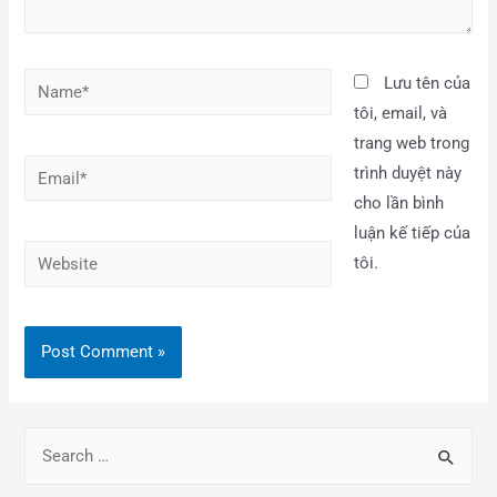
Lưu tên của
tôi, email, và
trang web trong
trình duyệt này
cho lần bình
luận kế tiếp của
tôi.