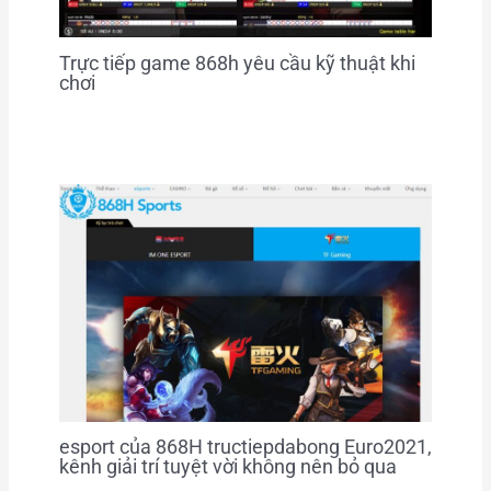
Trực tiếp game 868h yêu cầu kỹ thuật khi
chơi
esport của 868H tructiepdabong Euro2021,
kênh giải trí tuyệt vời không nên bỏ qua