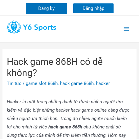
Đăng ký
Đăng nhập
Hack game 868H có dễ
không?
Tin tức
/
game slot 868h
,
hack game 868h
,
hacker
Hacker là một trong những danh từ được nhiều người tìm
kiếm và đặc biệt những hacker hack game online càng được
nhiều người ưa thích hơn. Trong đó nhiều người muốn kiếm
lợi cho mình từ việc
hack game 868h
chứ không phải sử
dụng thực lực của mình để tìm kiếm tiền thưởng. Hôm nay