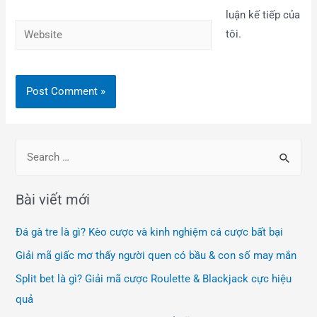
luận kế tiếp của
tôi.
Bài viết mới
Đá gà tre là gì? Kèo cược và kinh nghiệm cá cược bất bại
Giải mã giấc mơ thấy người quen có bầu & con số may mắn
Split bet là gì? Giải mã cược Roulette & Blackjack cực hiệu
quả