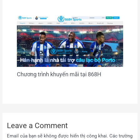
Chương trình khuyến mãi tại 868H
Leave a Comment
Email của bạn sẽ không được hiển thị công khai.
Các trường