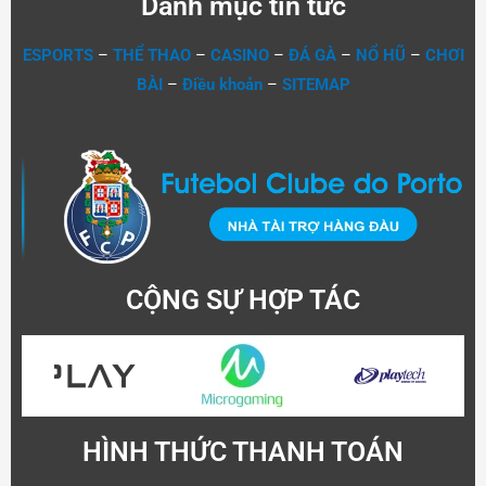
Danh mục tin tức
ESPORTS
–
THỂ THAO
–
CASINO
–
ĐÁ GÀ
–
NỔ HŨ
–
CHƠI
BÀI
–
Điều khoản
–
SITEMAP
CỘNG SỰ HỢP TÁC
HÌNH THỨC THANH TOÁN