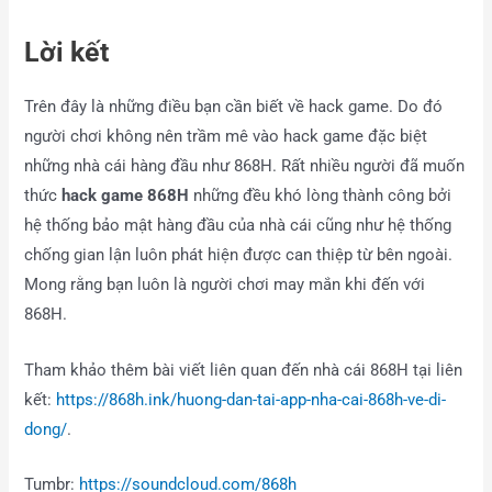
Lời kết
Trên đây là những điều bạn cần biết về hack game. Do đó
người chơi không nên trầm mê vào hack game đặc biệt
những nhà cái hàng đầu như 868H. Rất nhiều người đã muốn
thức
hack game 868H
những đều khó lòng thành công bởi
hệ thống bảo mật hàng đầu của nhà cái cũng như hệ thống
chống gian lận luôn phát hiện được can thiệp từ bên ngoài.
Mong rằng bạn luôn là người chơi may mắn khi đến với
868H.
Tham khảo thêm bài viết liên quan đến nhà cái 868H tại liên
kết:
https://868h.ink/huong-dan-tai-app-nha-cai-868h-ve-di-
dong/
.
Tumbr:
https://soundcloud.com/868h