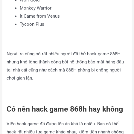
Monkey Warrior
It Came from Venus
Tycoon Plus
Ngoài ra cũng có rất nhiều người đã thử hack game 868H
nhưng khó lòng thành công bởi hệ thống bảo mật hàng đầu
tại nhà cái cũng như cách mà 868H phòng bị chống người
chơi gian lận.
Có nên hack game 868h hay không
Việc hack game đã được lên án khá là nhiều. Bạn có thể
hack rất nhiều tựa game khác nhau, kiếm tiền nhanh chóng