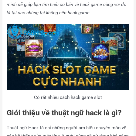
mình sẽ giúp bạn tìm hiểu cơ bản về hack game cùng với đó
là tại sao chúng tại không nên hack game.
Có rất nhiều cách hack game slot
Giới thiệu về thuật ngữ hack là gì?
Thuật ngữ Hack là chỉ những người am hiểu chuyên môn về