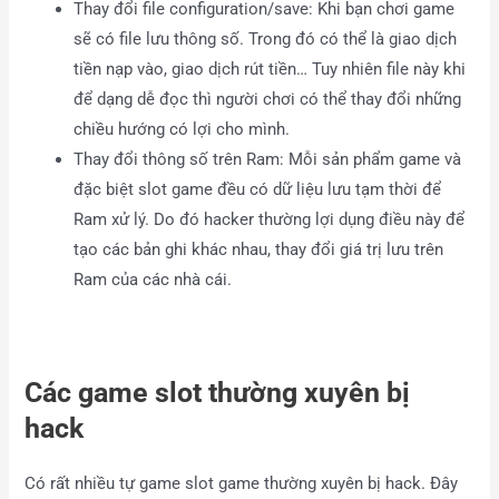
Thay đổi file configuration/save: Khi bạn chơi game
sẽ có file lưu thông số. Trong đó có thể là giao dịch
tiền nạp vào, giao dịch rút tiền… Tuy nhiên file này khi
để dạng dễ đọc thì người chơi có thể thay đổi những
chiều hướng có lợi cho mình.
Thay đổi thông số trên Ram: Mỗi sản phẩm game và
đặc biệt slot game đều có dữ liệu lưu tạm thời để
Ram xử lý. Do đó hacker thường lợi dụng điều này để
tạo các bản ghi khác nhau, thay đổi giá trị lưu trên
Ram của các nhà cái.
Các game slot thường xuyên bị
hack
Có rất nhiều tự game slot game thường xuyên bị hack. Đây