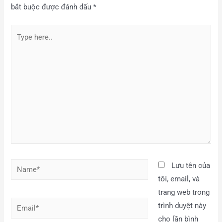
bắt buộc được đánh dấu
*
Lưu tên của
tôi, email, và
trang web trong
trình duyệt này
cho lần bình