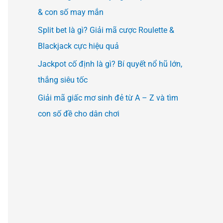
& con số may mắn
Split bet là gì? Giải mã cược Roulette &
Blackjack cực hiệu quả
Jackpot cố định là gì? Bí quyết nổ hũ lớn,
thắng siêu tốc
Giải mã giấc mơ sinh đẻ từ A – Z và tìm
con số đề cho dân chơi