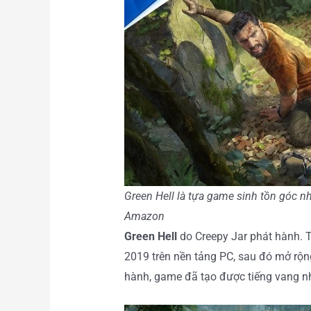
Green Hell là tựa game sinh tồn góc nh
Amazon
Green Hell
do Creepy Jar phát hành. 
2019 trên nền tảng PC, sau đó mở rộ
hành, game đã tạo được tiếng vang nh