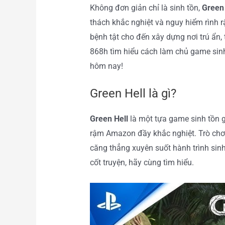
Không đơn giản chỉ là sinh tồn,
Green 
thách khắc nghiệt và nguy hiểm rình r
bệnh tật cho đến xây dựng nơi trú ẩn,
868h tìm hiểu cách làm chủ game sin
hôm nay!
Green Hell là gì?
Green Hell
là một tựa game sinh tồn g
rậm Amazon đầy khắc nghiệt. Trò chơ
căng thẳng xuyên suốt hành trình sin
cốt truyện, hãy cùng tìm hiểu.