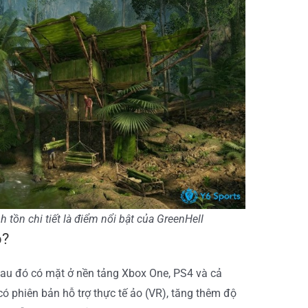
tồn chi tiết là điểm nổi bật của GreenHell
o?
sau đó có mặt ở nền tảng Xbox One, PS4 và cả
ó phiên bản hỗ trợ thực tế ảo (VR), tăng thêm độ