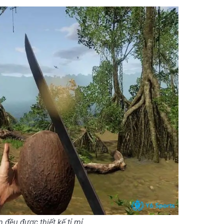
 đều được thiết kế tỉ mỉ