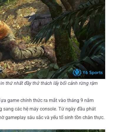
ìn thứ nhất đầy thử thách lấy bối cảnh rừng rậm
Tựa game chính thức ra mắt vào tháng 9 năm
ng sang các hệ máy console. Từ ngày đầu phát
ờ gameplay sâu sắc và yếu tố sinh tồn chân thực.