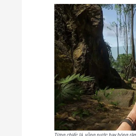
Từng chiếc lá, vũng nước hay bóng râm