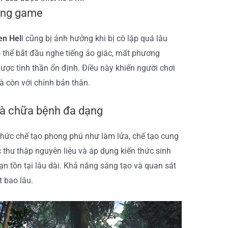
rong game
en Hel
l cũng bị ảnh hưởng khi bị cô lập quá lâu
ó thể bắt đầu nghe tiếng ảo giác, mất phương
ợc tinh thần ổn định. Điều này khiến người chơi
à còn với chính bản thân.
và chữa bệnh đa dạng
thức chế tạo phong phú như làm lửa, chế tạo cung
c thu thập nguyên liệu và áp dụng kiến thức sinh
ạn tồn tại lâu dài. Khả năng sáng tạo và quan sát
 bao lâu.