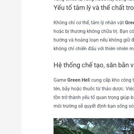
Yếu tố tâm lý và thể chất t
Không chỉ cơ thể, tâm lý nhân vật
Gre
hoặc bị thương không chữa trị. Bạn c
hướng và hoảng loạn nếu không giữ đư
không chỉ chiến đấu với thiên nhiên m
Hệ thống chế tạo, săn bắn 
Game
Green Hel
l cung cấp kho công 
tên, bẫy hoặc thuốc từ thảo dược. Việ
tồn trở thành yếu tố quan trọng giúp b
môi trường sẽ quyết định bạn sống sót