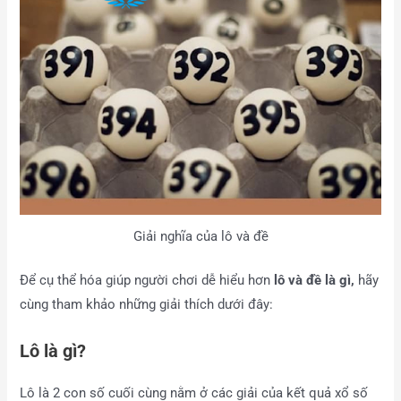
Giải nghĩa của lô và đề
Để cụ thể hóa giúp người chơi dễ hiểu hơn
lô và đề là gì,
hãy
cùng tham khảo những giải thích dưới đây:
Lô là gì?
Lô là 2 con số cuối cùng nằm ở các giải của kết quả xổ số