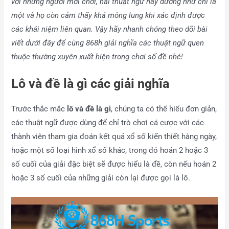
với những người mới chơi, hai thuật ngữ này dường như chỉ là
một và họ còn cảm thấy khá mông lung khi xác định được
các khái niệm liên quan. Vậy hãy nhanh chóng theo dõi bài
viết dưới đây để cùng 868h giải nghĩa các thuật ngữ quen
thuộc thường xuyên xuất hiện trong chơi số đề nhé!
Lô và đề là gì
các giải nghĩa
Trước thắc mắc
lô và đề là gì
, chúng ta có thể hiểu đơn giản,
các thuật ngữ được dùng để chỉ trò chơi cá cược với các
thành viên tham gia đoán kết quả xổ số kiến thiết hàng ngày,
hoặc một số loại hình xổ số khác, trong đó hoán 2 hoặc 3
số cuối của giải đặc biệt sẽ được hiểu là đề, còn nếu hoán 2
hoặc 3 số cuối của những giải còn lại được gọi là lô.