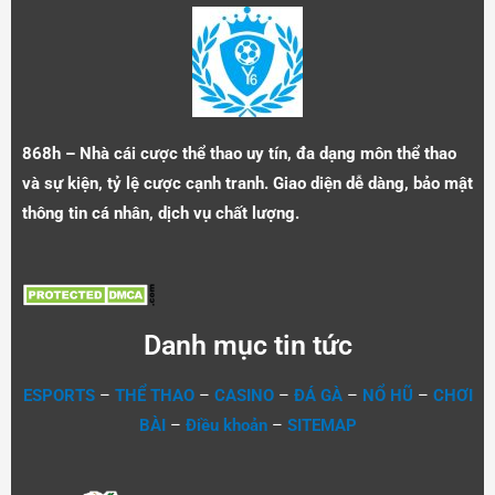
868h – Nhà cái cược thể thao uy tín, đa dạng môn thể thao
và sự kiện, tỷ lệ cược cạnh tranh. Giao diện dễ dàng, bảo mật
thông tin cá nhân, dịch vụ chất lượng.
Danh mục tin tức
ESPORTS
–
THỂ THAO
–
CASINO
–
ĐÁ GÀ
–
NỔ HŨ
–
CHƠI
BÀI
–
Điều khoản
–
SITEMAP