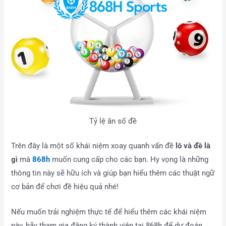
Tỷ lệ ăn số đề
Trên đây là một số khái niệm xoay quanh vấn đề
lô và đề là
gì
mà
868h
muốn cung cấp cho các bạn. Hy vọng là những
thông tin này sẽ hữu ích và giúp bạn hiểu thêm các thuật ngữ
cơ bản để chơi đề hiệu quả nhé!
Nếu muốn trải nghiệm thực tế để hiểu thêm các khái niệm
này, hãy tham gia đăng ký thành viên tại 868h để dự đoán