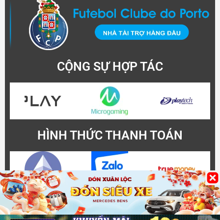
CỘNG SỰ HỢP TÁC
HÌNH THỨC THANH TOÁN
Copyright © 2026 868H Sports Reserved. Nhà tài
trợ
CF68
,
CFUN68
,
GI88