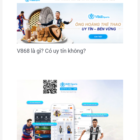
V868 là gì? Có uy tín không?