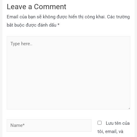
Leave a Comment
Email của bạn sẽ không được hiển thị công khai.
Các trường
bắt buộc được đánh dấu
*
Lưu tên của
tôi, email, và