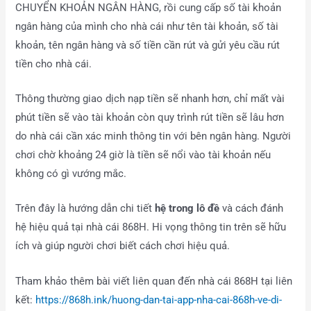
CHUYỂN KHOẢN NGÂN HÀNG, rồi cung cấp số tài khoản
ngân hàng của mình cho nhà cái như tên tài khoản, số tài
khoản, tên ngân hàng và số tiền cần rút và gửi yêu cầu rút
tiền cho nhà cái.
Thông thường giao dịch nạp tiền sẽ nhanh hơn, chỉ mất vài
phút tiền sẽ vào tài khoản còn quy trình rút tiền sẽ lâu hơn
do nhà cái cần xác minh thông tin với bên ngân hàng. Người
chơi chờ khoảng 24 giờ là tiền sẽ nổi vào tài khoản nếu
không có gì vướng mắc.
Trên đây là hướng dẫn chi tiết
hệ trong lô đề
và cách đánh
hệ hiệu quả tại nhà cái 868H. Hi vọng thông tin trên sẽ hữu
ích và giúp người chơi biết cách chơi hiệu quả.
Tham khảo thêm bài viết liên quan đến nhà cái 868H tại liên
kết:
https://868h.ink/huong-dan-tai-app-nha-cai-868h-ve-di-