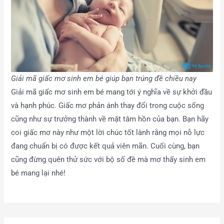
Giải mã giấc mơ sinh em bé giúp bạn trúng đề chiều nay
Giải mã giấc mơ sinh em bé mang tới ý nghĩa về sự khởi đầu
và hạnh phúc. Giấc mơ phản ánh thay đổi trong cuộc sống
cũng như sự trưởng thành về mặt tâm hồn của bạn. Bạn hãy
coi giấc mơ này như một lời chúc tốt lành rằng mọi nỗ lực
đang chuẩn bị có được kết quả viên mãn. Cuối cùng, bạn
cũng đừng quên thử sức với bộ số đề mà mơ thấy sinh em
bé mang lại nhé!