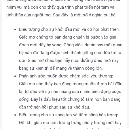
niềm vui mà còn cho thấy quá trình phát triển nội tâm và
tinh thần của người mơ. Sau đây là một số ý nghĩa cụ thể:
Biểu tượng cho sự khởi đầu mới và cơ hội phát triển:
Giấc mơ chứng tỏ bạn đang chuẩn bị bước vào giai
đoạn mới đầy hy vọng. Công việc, dự án hay mối quan
hệ nào đó đang được hình thành giống như đứa trẻ ra
đời. Giấc mơ nhắc bạn hãy nuôi dưỡng điều mới này
bằng sự kiên trì để mang về thành công lớn.
Phản ánh ước muốn được chăm sóc, yêu thương:
Giấc mơ cho thấy bạn đang mong muốn được bắt đầu
lại từ đầu với sự nhẹ nhàng sau nhiều biến động cuộc
sống. Đây là dấu hiệu tốt chứng tỏ tâm hồn bạn đang
dần trở nên hồi phục sau sự khổ đau.
Biểu tượng cho sự sáng tạo và tiềm năng bên trong:
Đôi khi giấc mơ còn tượng trưng cho ý tưởng mới hay