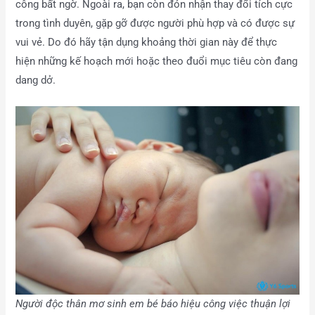
công bất ngờ. Ngoài ra, bạn còn đón nhận thay đổi tích cực
trong tình duyên, gặp gỡ được người phù hợp và có được sự
vui vẻ. Do đó hãy tận dụng khoảng thời gian này để thực
hiện những kế hoạch mới hoặc theo đuổi mục tiêu còn đang
dang dở.
Người độc thân mơ sinh em bé báo hiệu công việc thuận lợi