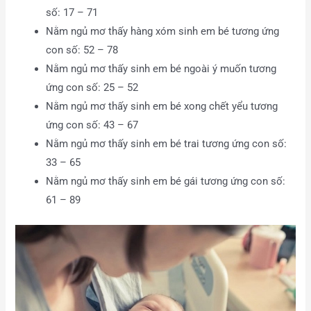
số: 17 – 71
Nằm ngủ mơ thấy hàng xóm sinh em bé tương ứng
con số: 52 – 78
Nằm ngủ mơ thấy sinh em bé ngoài ý muốn tương
ứng con số: 25 – 52
Nằm ngủ mơ thấy sinh em bé xong chết yểu tương
ứng con số: 43 – 67
Nằm ngủ mơ thấy sinh em bé trai tương ứng con số:
33 – 65
Nằm ngủ mơ thấy sinh em bé gái tương ứng con số:
61 – 89