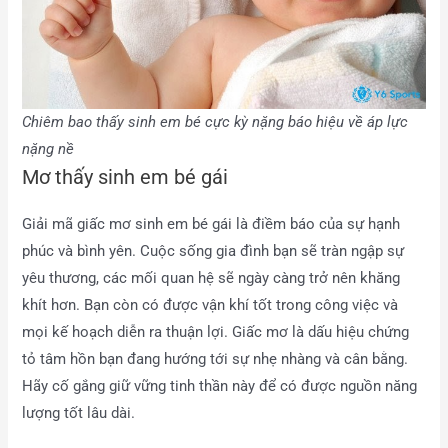
Chiêm bao thấy sinh em bé cực kỳ nặng báo hiệu về áp lực
nặng nề
Mơ thấy sinh em bé gái
Giải mã giấc mơ sinh em bé gái là điềm báo của sự hạnh
phúc và bình yên. Cuộc sống gia đình bạn sẽ tràn ngập sự
yêu thương, các mối quan hệ sẽ ngày càng trở nên khăng
khít hơn. Bạn còn có được vận khí tốt trong công việc và
mọi kế hoạch diễn ra thuận lợi. Giấc mơ là dấu hiệu chứng
tỏ tâm hồn bạn đang hướng tới sự nhẹ nhàng và cân bằng.
Hãy cố gắng giữ vững tinh thần này để có được nguồn năng
lượng tốt lâu dài.