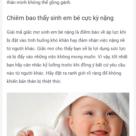
thân mình không thể gồng gánh.
Chiêm bao thấy sinh em bé cực kỳ nặng
Giải mã giấc mơ sinh em bé nặng là điềm báo về áp lực khi
bị đặt vào tình huống khó khăn hay đảm nhận việc nặng nề
từ người khác. Giấc mơ cho thấy bạn sẽ bị lợi dụng sức lực
và bị đẩy vào những việc không mong muốn. Vì vậy, tốt nhất
bạn hãy cân nhắc kỹ lưỡng trước khi đồng ý bất cứ yêu cầu
nào từ người khác. Hãy đặt ra ranh giới rõ ràng để không
khiến bản thân bị thiệt thòi.