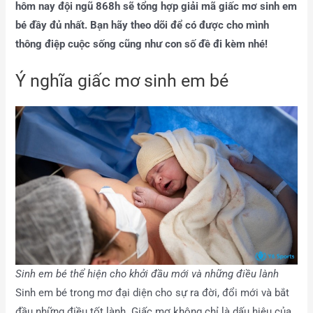
hôm nay đội ngũ 868h sẽ tổng hợp giải mã giấc mơ sinh em
bé đầy đủ nhất. Bạn hãy theo dõi để có được cho mình
thông điệp cuộc sống cũng như con số đề đi kèm nhé!
Ý nghĩa giấc mơ sinh em bé
Sinh em bé thể hiện cho khởi đầu mới và những điều lành
Sinh em bé trong mơ đại diện cho sự ra đời, đổi mới và bắt
đầu những điều tốt lành. Giấc mơ không chỉ là dấu hiệu của