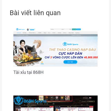
Bài viết liên quan
Tài xỉu tại 868H