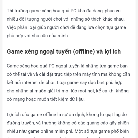
Thị trường game xèng hoa quả PC khá đa dạng, phục vụ
nhiều đối tượng người chơi với những sở thích khác nhau.
Việc phân loại giúp người chơi dễ dàng lựa chọn tựa game
phù hợp với nhu cầu của mình.
Game xèng ngoại tuyến (offline) và lợi ích
Game xèng hoa quả PC ngoại tuyến là những tựa game bạn
có thể tải về và cài đặt trực tiếp trên máy tính mà không cần
kết nối internet để chơi. Loại game này đặc biệt phù hợp
cho những ai muốn giải trí mọi lúc mọi nơi, kể cả khi không
có mạng hoặc muốn tiết kiệm dữ liệu.
Lợi ích của game offline là sự ổn định, không lo giật lag do
đường truyền, và thường không có các quảng cáo gây phiền
nhiễu như game online miễn phí. Một số tựa game phổ biến