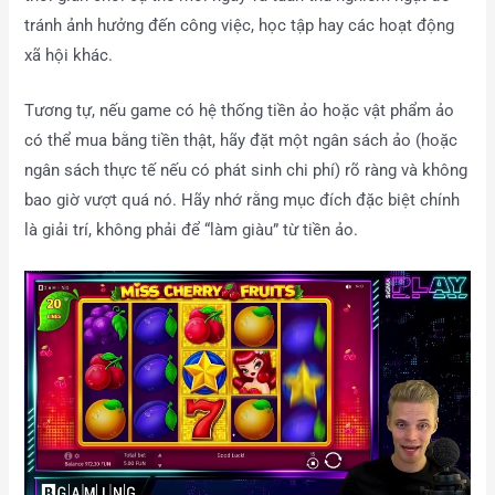
tránh ảnh hưởng đến công việc, học tập hay các hoạt động
xã hội khác.
Tương tự, nếu game có hệ thống tiền ảo hoặc vật phẩm ảo
có thể mua bằng tiền thật, hãy đặt một ngân sách ảo (hoặc
ngân sách thực tế nếu có phát sinh chi phí) rõ ràng và không
bao giờ vượt quá nó. Hãy nhớ rằng mục đích đặc biệt chính
là giải trí, không phải để “làm giàu” từ tiền ảo.