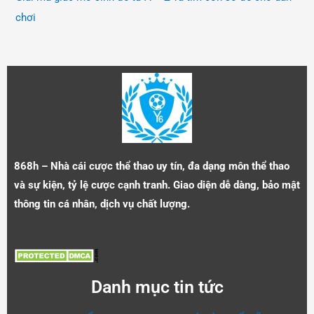
chơi
868h – Nhà cái cược thể thao uy tín, đa dạng môn thể thao
và sự kiện, tỷ lệ cược cạnh tranh. Giao diện dễ dàng, bảo mật
thông tin cá nhân, dịch vụ chất lượng.
Danh mục tin tức