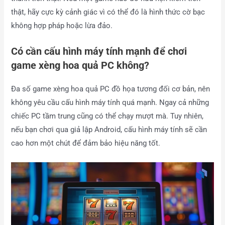
thật, hãy cực kỳ cảnh giác vì có thể đó là hình thức cờ bạc
không hợp pháp hoặc lừa đảo.
Có cần cấu hình máy tính mạnh để chơi
game xèng hoa quả PC không?
Đa số game xèng hoa quả PC đồ họa tương đối cơ bản, nên
không yêu cầu cấu hình máy tính quá mạnh. Ngay cả những
chiếc PC tầm trung cũng có thể chạy mượt mà. Tuy nhiên,
nếu bạn chơi qua giả lập Android, cấu hình máy tính sẽ cần
cao hơn một chút để đảm bảo hiệu năng tốt.