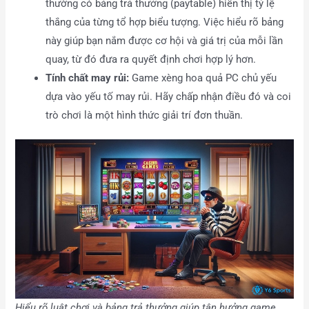
thường có bảng trả thưởng (paytable) hiển thị tỷ lệ
thắng của từng tổ hợp biểu tượng. Việc hiểu rõ bảng
này giúp bạn nắm được cơ hội và giá trị của mỗi lần
quay, từ đó đưa ra quyết định chơi hợp lý hơn.
Tính chất may rủi:
Game xèng hoa quả PC chủ yếu
dựa vào yếu tố may rủi. Hãy chấp nhận điều đó và coi
trò chơi là một hình thức giải trí đơn thuần.
Hiểu rõ luật chơi và bảng trả thưởng giúp tận hưởng game