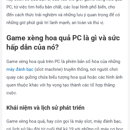
PC, từ việc tìm hiểu bản chất, các loại hình phổ biến, cho
đến cách thức trải nghiệm và những lưu ý quan trọng để có
những giờ phút giải trí lành mạnh, an toàn và thú vị.
Game xèng hoa quả PC là gì và sức
hấp dẫn của nó?
Game xèng hoa quả trên PC là phiên bản số hóa của những
máy đánh bạc
(slot machine) truyền thống, nơi người chơi
quay các guồng chứa biểu tượng hoa quả hoặc các hình ảnh
quen thuộc khác với hy vọng tạo thành các tổ hợp thắng
cuộc.
Khái niệm và lịch sử phát triển
Game xèng hoa quả, hay còn gọi là máy slot, máy đánh bạc,
có lịch sử lâu đời từ cuối thế kỷ 19 với những cỗ máy cơ học