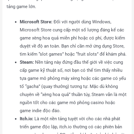
tảng game lớn.
Microsoft Store:
Đối với người dùng Windows,
Microsoft Store cung cấp một số lượng đáng kể các
game xèng hoa quả miễn phí hoặc có phí, được kiểm
duyệt về độ an toàn. Bạn chỉ cần mở ứng dụng Store,
tìm kiếm “slot games” hoặc “fruit slots” để khám phá.
Steam:
Nền tảng này đứng đầu thế giới về việc cung
cấp game kỹ thuật số, nơi bạn có thể tìm thấy nhiều
tựa game mô phỏng máy xèng hoặc các game có yếu
tố “gacha” (quay thưởng) tương tự. Mặc dù không
chuyên về “xèng hoa quả” thuần túy, Steam vẫn là một
nguồn tốt cho các game mô phỏng casino hoặc
game indie độc đáo.
Itch.io:
Là một nền tảng tuyệt vời cho các nhà phát
triển game độc lập, itch.io thường có các phiên bản