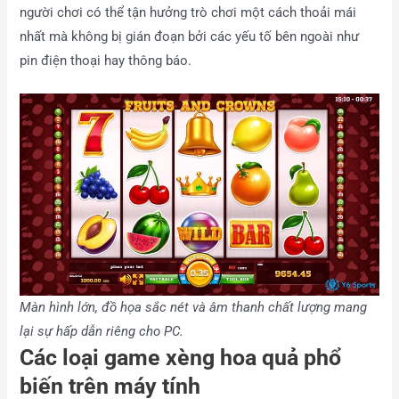
người chơi có thể tận hưởng trò chơi một cách thoải mái
nhất mà không bị gián đoạn bởi các yếu tố bên ngoài như
pin điện thoại hay thông báo.
Màn hình lớn, đồ họa sắc nét và âm thanh chất lượng mang
lại sự hấp dẫn riêng cho PC.
Các loại game xèng hoa quả phổ
biến trên máy tính