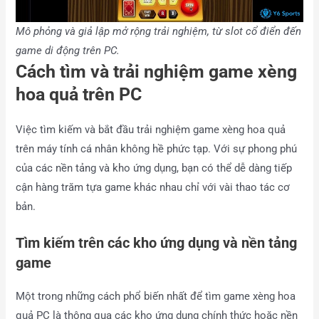
Mô phỏng và giả lập mở rộng trải nghiệm, từ slot cổ điển đến
game di động trên PC.
Cách tìm và trải nghiệm game xèng
hoa quả trên PC
Việc tìm kiếm và bắt đầu trải nghiệm game xèng hoa quả
trên máy tính cá nhân không hề phức tạp. Với sự phong phú
của các nền tảng và kho ứng dụng, bạn có thể dễ dàng tiếp
cận hàng trăm tựa game khác nhau chỉ với vài thao tác cơ
bản.
Tìm kiếm trên các kho ứng dụng và nền tảng
game
Một trong những cách phổ biến nhất để tìm game xèng hoa
quả PC là thông qua các kho ứng dụng chính thức hoặc nền