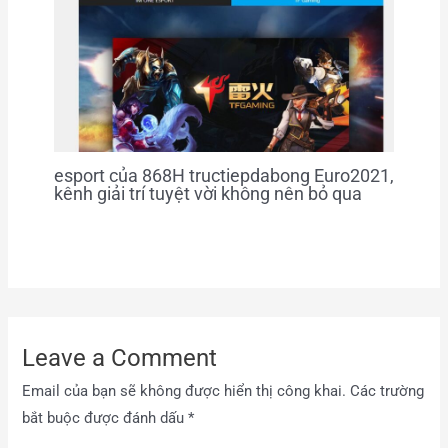
esport của 868H tructiepdabong Euro2021,
kênh giải trí tuyệt vời không nên bỏ qua
Leave a Comment
Email của bạn sẽ không được hiển thị công khai.
Các trường
bắt buộc được đánh dấu
*