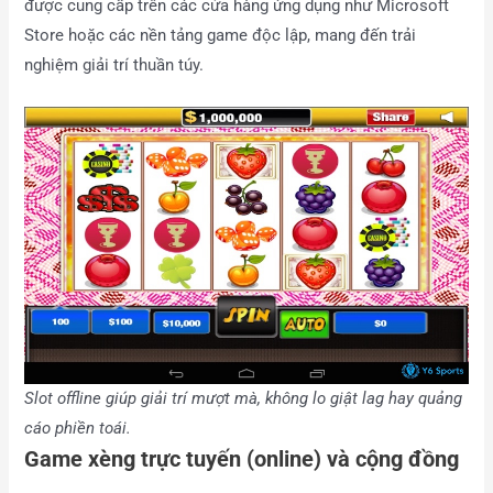
được cung cấp trên các cửa hàng ứng dụng như Microsoft
Store hoặc các nền tảng game độc lập, mang đến trải
nghiệm giải trí thuần túy.
Slot offline giúp giải trí mượt mà, không lo giật lag hay quảng
cáo phiền toái.
Game xèng trực tuyến (online) và cộng đồng