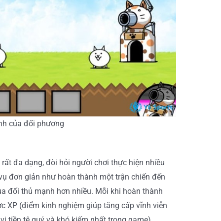
nh của đối phương
rất đa dạng, đòi hỏi người chơi thực hiện nhiều
vụ đơn giản như hoàn thành một trận chiến đến
a đối thủ mạnh hơn nhiều. Mỗi khi hoàn thành
c XP (điểm kinh nghiệm giúp tăng cấp vĩnh viễn
ị tiền tệ quý và khó kiếm nhất trong game).