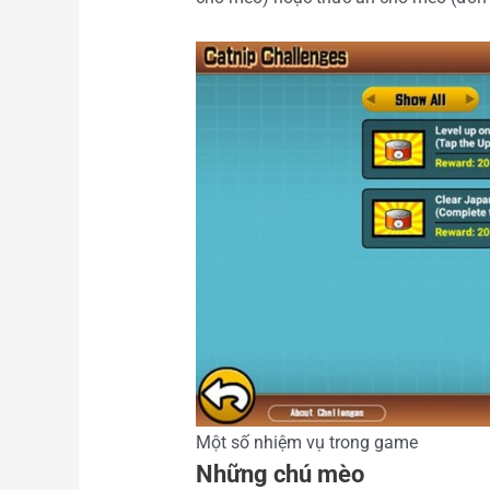
Một số nhiệm vụ trong game
Những chú mèo