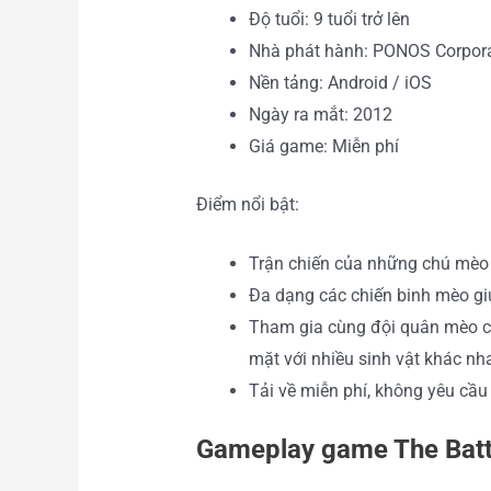
Độ tuổi: 9 tuổi trở lên
Nhà phát hành: PONOS Corpor
Nền tảng: Android / iOS
Ngày ra mắt: 2012
Giá game: Miễn phí
Điểm nổi bật:
Trận chiến của những chú mèo 
Đa dạng các chiến binh mèo giú
Tham gia cùng đội quân mèo củ
mặt với nhiều sinh vật khác nh
Tải về miễn phí, không yêu cầ
Gameplay game The Batt