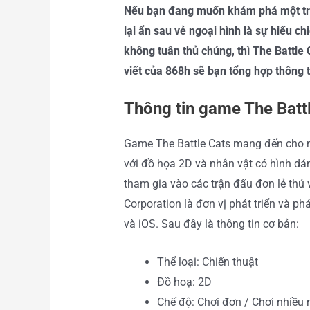
Nếu bạn đang muốn khám phá một trò
lại ẩn sau vẻ ngoại hình là sự hiếu c
không tuân thủ chúng, thì The Battle 
viết của 868h sẽ bạn tổng hợp thông t
Thông tin game The Batt
Game The Battle Cats mang đến cho ng
với đồ họa 2D và nhân vật có hình dá
tham gia vào các trận đấu đơn lẻ thú
Corporation là đơn vị phát triển và p
và iOS. Sau đây là thông tin cơ bản:
Thể loại: Chiến thuật
Đồ hoạ: 2D
Chế độ: Chơi đơn / Chơi nhiều 