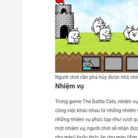
Người chơi cần phá hủy được nhà chí
Nhiệm vụ
Trong game The Battle Cats, nhiệm vụ 
công việc khác nhau từ những nhiệm 
những nhiệm vụ phức tạp như vượt qu
một nhiệm vụ, người chơi sẽ nhận đượ
cho mèo) hoặc thức ăn cho mèo (đơn v