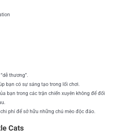
ation
“dễ thương”.
p bạn có sự sáng tạo trong lối chơi.
a bạn trong các trận chiến xuyên không để đối
au.
u chi phí để sở hữu những chú mèo độc đáo.
le Cats