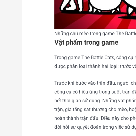
Những chú mèo trong game The Battl
Vật phẩm trong game
Trong game The Battle Cats, công cụ h
được phân loại thành hai loại: trước v
Trước khi bước vào trận đấu, người ch
công cụ có hiệu ứng trong suốt trận đ
hết thời gian sử dụng. Những vật phẩ
trận, gia tăng sát thương cho mèo, ho
hoàn thành trận đấu. Điều này cho ph
đòi hỏi sự quyết đoán trong việc sử d