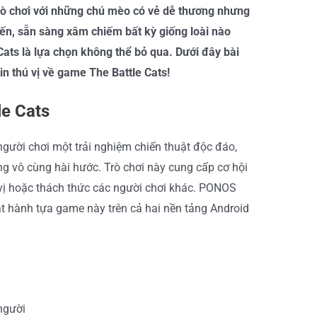
 chơi với những chú mèo có vẻ dễ thương nhưng
hiến, sẵn sàng xâm chiếm bất kỳ giống loài nào
Cats là lựa chọn không thể bỏ qua. Dưới đây bài
in thú vị về game The Battle Cats!
le Cats
ười chơi một trải nghiệm chiến thuật độc đáo,
ng vô cùng hài hước. Trò chơi này cung cấp cơ hội
 vị hoặc thách thức các người chơi khác. PONOS
hát hành tựa game này trên cả hai nền tảng Android
người