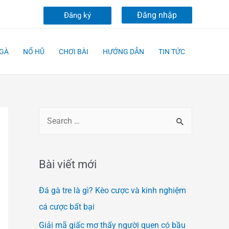
Đăng nhập
Đăng ký
 GÀ
NỔ HŨ
CHƠI BÀI
HƯỚNG DẪN
TIN TỨC
Bài viết mới
Đá gà tre là gì? Kèo cược và kinh nghiệm
cá cược bất bại
Giải mã giấc mơ thấy người quen có bầu