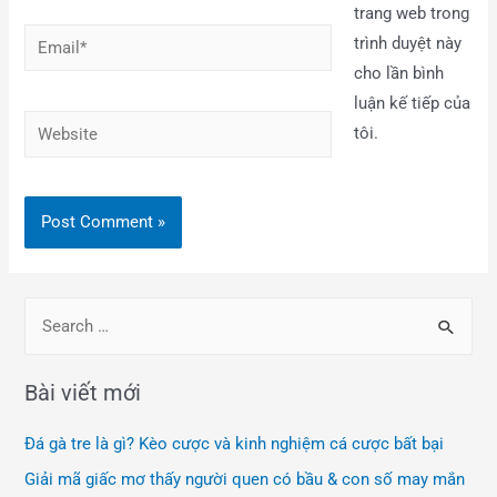
trang web trong
trình duyệt này
cho lần bình
luận kế tiếp của
tôi.
Bài viết mới
Đá gà tre là gì? Kèo cược và kinh nghiệm cá cược bất bại
Giải mã giấc mơ thấy người quen có bầu & con số may mắn