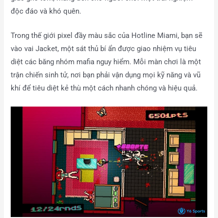
độc đáo và khó quên.
Trong thế giới pixel đầy màu sắc của Hotline Miami, bạn sẽ
vào vai Jacket, một sát thủ bí ẩn được giao nhiệm vụ tiêu
diệt các băng nhóm mafia nguy hiểm. Mỗi màn chơi là một
trận chiến sinh tử, nơi bạn phải vận dụng mọi kỹ năng và vũ
khí để tiêu diệt kẻ thù một cách nhanh chóng và hiệu quả.