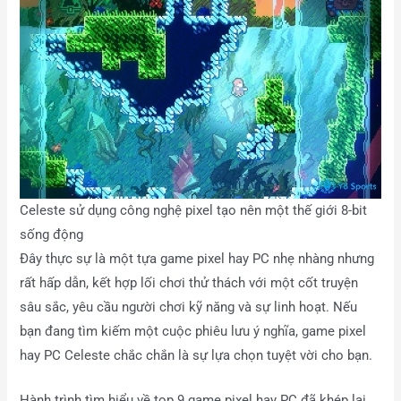
Celeste sử dụng công nghệ pixel tạo nên một thế giới 8-bit
sống động
Đây thực sự là một tựa game pixel hay PC nhẹ nhàng nhưng
rất hấp dẫn, kết hợp lối chơi thử thách với một cốt truyện
sâu sắc, yêu cầu người chơi kỹ năng và sự linh hoạt. Nếu
bạn đang tìm kiếm một cuộc phiêu lưu ý nghĩa, game pixel
hay PC Celeste chắc chắn là sự lựa chọn tuyệt vời cho bạn.
Hành trình tìm hiểu về top 9 game pixel hay PC đã khép lại.