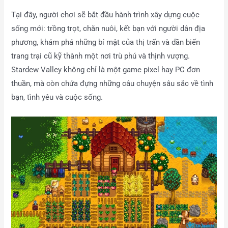
Tại đây, người chơi sẽ bắt đầu hành trình xây dựng cuộc
sống mới: trồng trọt, chăn nuôi, kết bạn với người dân địa
phương, khám phá những bí mật của thị trấn và dần biến
trang trại cũ kỹ thành một nơi trù phú và thịnh vượng.
Stardew Valley không chỉ là một game pixel hay PC đơn
thuần, mà còn chứa đựng những câu chuyện sâu sắc về tình
bạn, tình yêu và cuộc sống.