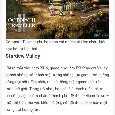
Octopath Traveler phù hợp hơn với những ai kiên nhẫn, biết
học hỏi từ thất bại
Stardew Valley
Khi ra mắt vào năm 2016, game pixel hay PC Stardew Valley
nhanh chóng trở thành một trong những tựa game mô phỏng
nông trại nổi tiếng nhất, thu hút hàng triệu game thủ trên
toàn thế giới. Trong trò chơi, bạn sẽ là 1 thanh niên trẻ, rời
bỏ công việc nhàm chán ở thành phố để đến Pelican Town –
một thị trấn nhỏ ven biển mà ông nội đã để lại cho bạn một
trang trại hoang tàn.