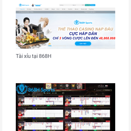
Tài xỉu tại 868H