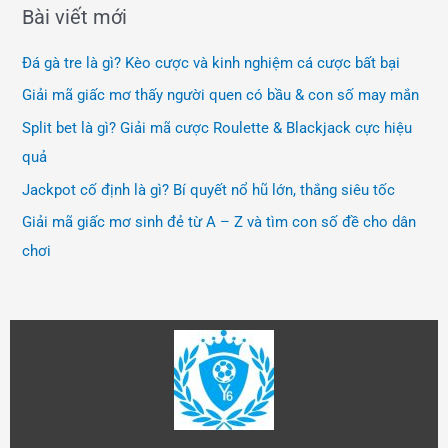
Bài viết mới
Đá gà tre là gì? Kèo cược và kinh nghiệm cá cược bất bại
Giải mã giấc mơ thấy người quen có bầu & con số may mắn
Split bet là gì? Giải mã cược Roulette & Blackjack cực hiệu
quả
Jackpot cố định là gì? Bí quyết nổ hũ lớn, thắng siêu tốc
Giải mã giấc mơ sinh đẻ từ A – Z và tìm con số đề cho dân
chơi