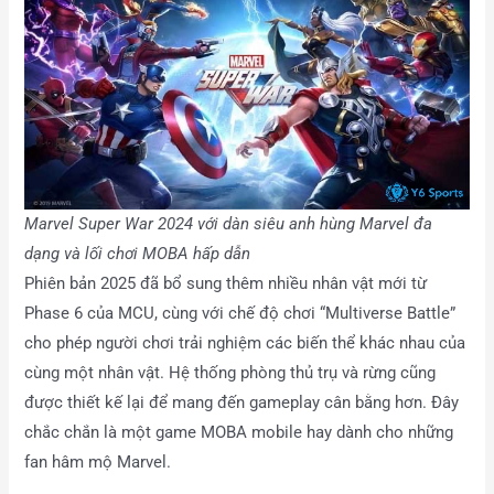
Marvel Super War 2024 với dàn siêu anh hùng Marvel đa
dạng và lối chơi MOBA hấp dẫn
Phiên bản 2025 đã bổ sung thêm nhiều nhân vật mới từ
Phase 6 của MCU, cùng với chế độ chơi “Multiverse Battle”
cho phép người chơi trải nghiệm các biến thể khác nhau của
cùng một nhân vật. Hệ thống phòng thủ trụ và rừng cũng
được thiết kế lại để mang đến gameplay cân bằng hơn. Đây
chắc chắn là một game MOBA mobile hay dành cho những
fan hâm mộ Marvel.