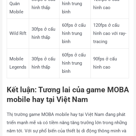
Quân
hình trung
hình thấp
hình cao
Mobile
bình
60fps ở cấu
120fps ở cấu
30fps ở cấu
Wild Rift
hình trung
hình cao với ray-
hình thấp
bình
tracing
60fps ở cấu
Mobile
30fps ở cấu
90fps ở cấu
hình trung
Legends
hình thấp
hình cao
bình
Kết luận: Tương lai của game MOBA
mobile hay tại Việt Nam
Thị trường game MOBA mobile hay tại Việt Nam đang phát
triển mạnh mẽ và có tiềm năng tăng trưởng lớn trong những
năm tới. Với sự phổ biến của thiết bị di động thông minh và