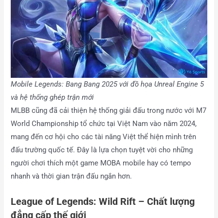
Mobile Legends: Bang Bang 2025 với đồ họa Unreal Engine 5
và hệ thống ghép trận mới
MLBB cũng đã cải thiện hệ thống giải đấu trong nước với M7
World Championship tổ chức tại Việt Nam vào năm 2024,
mang đến cơ hội cho các tài năng Việt thể hiện mình trên
đấu trường quốc tế. Đây là lựa chọn tuyệt vời cho những
người chơi thích một game MOBA mobile hay có tempo
nhanh và thời gian trận đấu ngắn hơn.
League of Legends: Wild Rift – Chất lượng
đẳng cấp thế giới