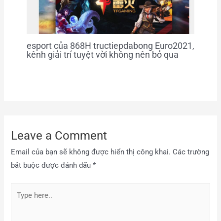
esport của 868H tructiepdabong Euro2021,
kênh giải trí tuyệt vời không nên bỏ qua
Leave a Comment
Email của bạn sẽ không được hiển thị công khai.
Các trường
bắt buộc được đánh dấu
*