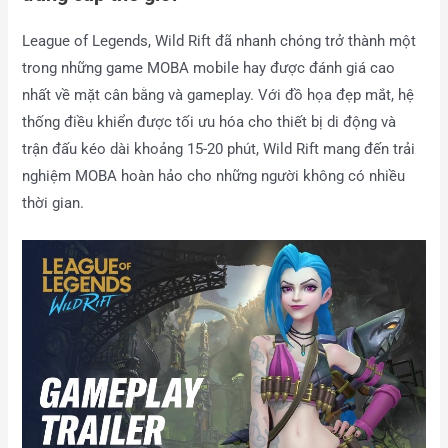
League of Legends, Wild Rift đã nhanh chóng trở thành một
trong những game MOBA mobile hay được đánh giá cao
nhất về mặt cân bằng và gameplay. Với đồ họa đẹp mắt, hệ
thống điều khiển được tối ưu hóa cho thiết bị di động và
trận đấu kéo dài khoảng 15-20 phút, Wild Rift mang đến trải
nghiệm MOBA hoàn hảo cho những người không có nhiều
thời gian.