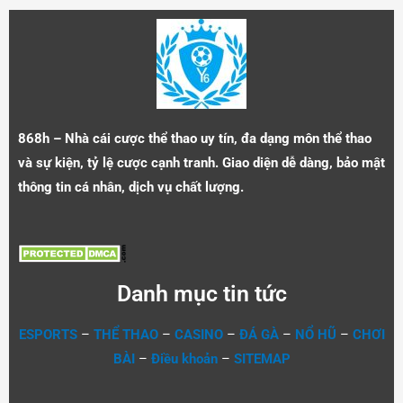
868h – Nhà cái cược thể thao uy tín, đa dạng môn thể thao
và sự kiện, tỷ lệ cược cạnh tranh. Giao diện dễ dàng, bảo mật
thông tin cá nhân, dịch vụ chất lượng.
Danh mục tin tức
ESPORTS
–
THỂ THAO
–
CASINO
–
ĐÁ GÀ
–
NỔ HŨ
–
CHƠI
BÀI
–
Điều khoản
–
SITEMAP