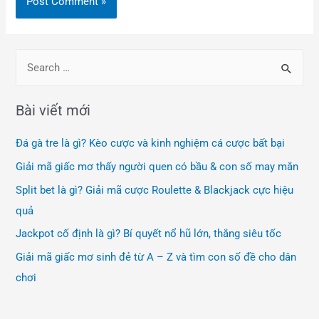
Bài viết mới
Đá gà tre là gì? Kèo cược và kinh nghiệm cá cược bất bại
Giải mã giấc mơ thấy người quen có bầu & con số may mắn
Split bet là gì? Giải mã cược Roulette & Blackjack cực hiệu
quả
Jackpot cố định là gì? Bí quyết nổ hũ lớn, thắng siêu tốc
Giải mã giấc mơ sinh đẻ từ A – Z và tìm con số đề cho dân
chơi