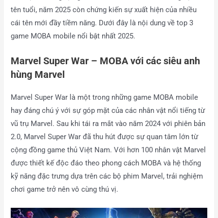
tên tuổi, năm 2025 còn chứng kiến sự xuất hiện của nhiều
cái tên mới đầy tiềm năng. Dưới đây là nội dung về top 3
game MOBA mobile nổi bật nhất 2025.
Marvel Super War – MOBA với các siêu anh
hùng Marvel
Marvel Super War là một trong những game MOBA mobile
hay đáng chú ý với sự góp mặt của các nhân vật nổi tiếng từ
vũ trụ Marvel. Sau khi tái ra mắt vào năm 2024 với phiên bản
2.0, Marvel Super War đã thu hút được sự quan tâm lớn từ
cộng đồng game thủ Việt Nam. Với hơn 100 nhân vật Marvel
được thiết kế độc đáo theo phong cách MOBA và hệ thống
kỹ năng đặc trưng dựa trên các bộ phim Marvel, trải nghiệm
chơi game trở nên vô cùng thú vị.