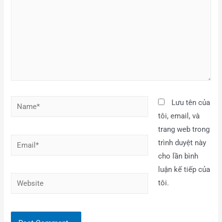
Lưu tên của
tôi, email, và
trang web trong
trình duyệt này
cho lần bình
luận kế tiếp của
tôi.