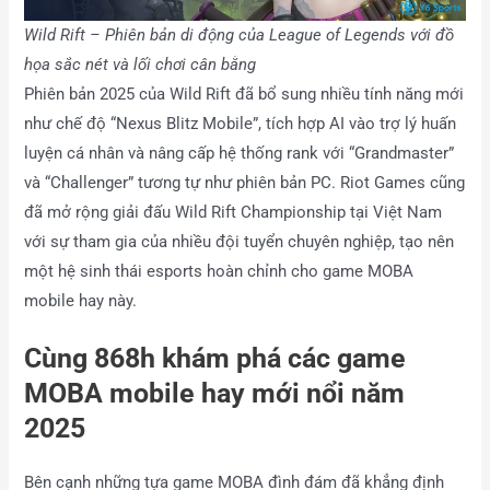
Wild Rift – Phiên bản di động của League of Legends với đồ
họa sắc nét và lối chơi cân bằng
Phiên bản 2025 của Wild Rift đã bổ sung nhiều tính năng mới
như chế độ “Nexus Blitz Mobile”, tích hợp AI vào trợ lý huấn
luyện cá nhân và nâng cấp hệ thống rank với “Grandmaster”
và “Challenger” tương tự như phiên bản PC. Riot Games cũng
đã mở rộng giải đấu Wild Rift Championship tại Việt Nam
với sự tham gia của nhiều đội tuyển chuyên nghiệp, tạo nên
một hệ sinh thái esports hoàn chỉnh cho game MOBA
mobile hay này.
Cùng 868h khám phá các game
MOBA mobile hay mới nổi năm
2025
Bên cạnh những tựa game MOBA đình đám đã khẳng định