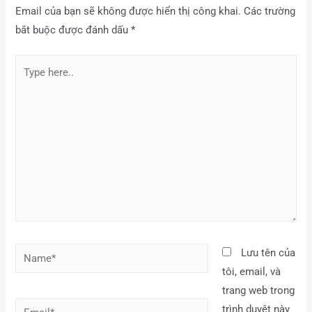
Email của bạn sẽ không được hiển thị công khai.
Các trường
bắt buộc được đánh dấu
*
Lưu tên của
tôi, email, và
trang web trong
trình duyệt này