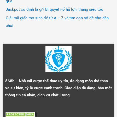
quả
Jackpot cố định là gì? Bí quyết nổ hũ lớn, thắng siêu tốc
Giải mã giấc mơ sinh đẻ từ A – Z và tìm con số đề cho dân
chơi
868h – Nhà cái cược thể thao uy tín, đa dạng môn thể thao
và sự kiện, tỷ lệ cược cạnh tranh. Giao diện dễ dàng, bảo mật
thông tin cá nhân, dịch vụ chất lượng.