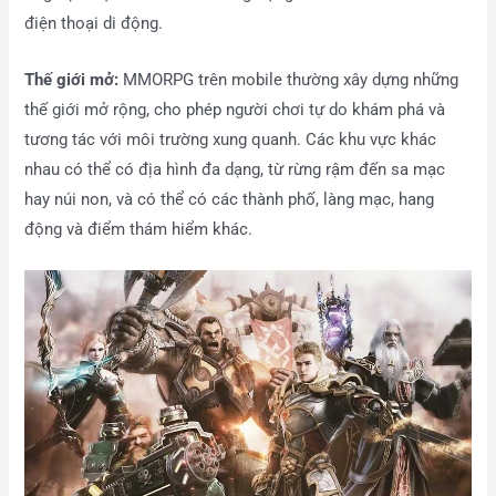
điện thoại di động.
Thế giới mở:
MMORPG trên mobile thường xây dựng những
thế giới mở rộng, cho phép người chơi tự do khám phá và
tương tác với môi trường xung quanh. Các khu vực khác
nhau có thể có địa hình đa dạng, từ rừng rậm đến sa mạc
hay núi non, và có thể có các thành phố, làng mạc, hang
động và điểm thám hiểm khác.