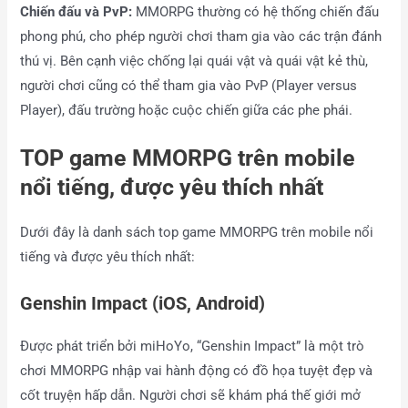
Chiến đấu và PvP:
MMORPG thường có hệ thống chiến đấu
phong phú, cho phép người chơi tham gia vào các trận đánh
thú vị. Bên cạnh việc chống lại quái vật và quái vật kẻ thù,
người chơi cũng có thể tham gia vào PvP (Player versus
Player), đấu trường hoặc cuộc chiến giữa các phe phái.
TOP game MMORPG trên mobile
nổi tiếng, được yêu thích nhất
Dưới đây là danh sách top game MMORPG trên mobile nổi
tiếng và được yêu thích nhất:
Genshin Impact (iOS, Android)
Được phát triển bởi miHoYo, “Genshin Impact” là một trò
chơi MMORPG nhập vai hành động có đồ họa tuyệt đẹp và
cốt truyện hấp dẫn. Người chơi sẽ khám phá thế giới mở