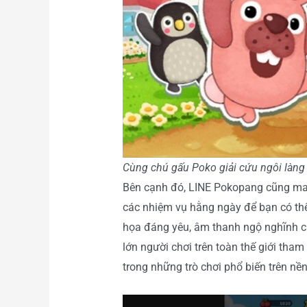
Cùng chú gấu Poko giải cứu ngôi làng k
Bên cạnh đó, LINE Pokopang cũng man
các nhiệm vụ hằng ngày để bạn có th
họa đáng yêu, âm thanh ngộ nghĩnh cùn
lớn người chơi trên toàn thế giới tha
trong những trò chơi phổ biến trên nền