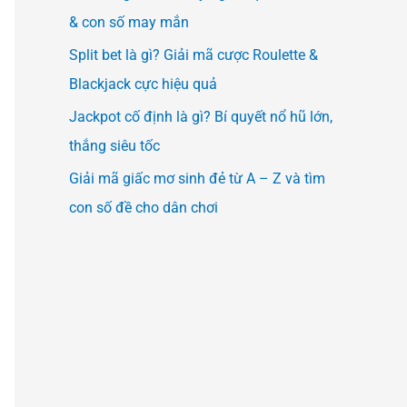
& con số may mắn
Split bet là gì? Giải mã cược Roulette &
Blackjack cực hiệu quả
Jackpot cố định là gì? Bí quyết nổ hũ lớn,
thắng siêu tốc
Giải mã giấc mơ sinh đẻ từ A – Z và tìm
con số đề cho dân chơi