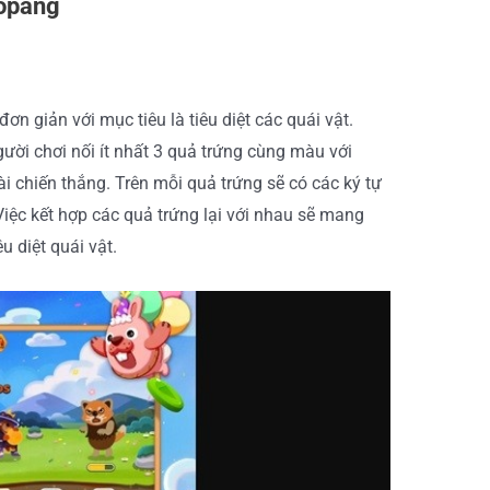
kopang
đơn giản với mục tiêu là tiêu diệt các quái vật.
ười chơi nối ít nhất 3 quả trứng cùng màu với
ài chiến thắng. Trên mỗi quả trứng sẽ có các ký tự
 Việc kết hợp các quả trứng lại với nhau sẽ mang
 diệt quái vật.