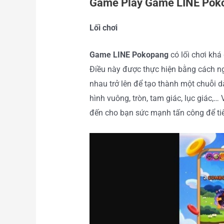
Game Play Game LINE Po
Lối chơi
Game LINE Pokopang
có lối chơi khá 
Điều này được thực hiện bằng cách ng
nhau trở lên để tạo thành một chuỗi d
hình vuông, tròn, tam giác, lục giác,…
đến cho bạn sức mạnh tấn công để tiêu