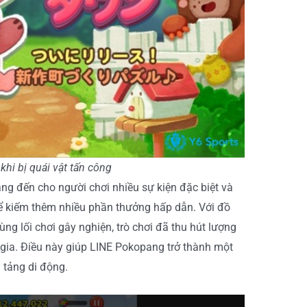
hi bị quái vật tấn công
g đến cho người chơi nhiều sự kiện đặc biệt và
ể kiếm thêm nhiều phần thưởng hấp dẫn. Với đồ
g lối chơi gây nghiện, trò chơi đã thu hút lượng
m gia. Điều này giúp LINE Pokopang trở thành một
 tảng di động.