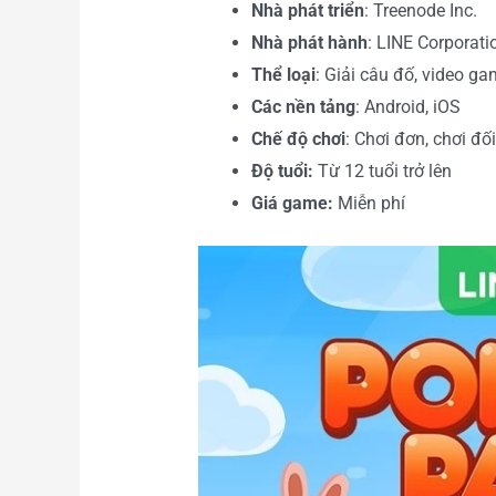
Nhà phát triển
: Treenode Inc.
Nhà phát hành
: LINE Corporati
Thể loại
: Giải câu đố, video g
Các nền tảng
: Android, iOS
Chế độ chơi
: Chơi đơn, chơi đố
Độ tuổi:
Từ 12 tuổi trở lên
Giá game:
Miễn phí