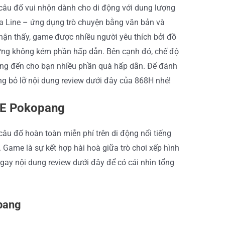
i câu đố vui nhộn dành cho di động với dung lượng
của Line – ứng dụng trò chuyện bằng văn bản và
hận thấy, game được nhiều người yêu thích bởi đồ
ưng không kém phần hấp dẫn. Bên cạnh đó, chế độ
mang đến cho bạn nhiều phần quà hấp dẫn. Để đánh
ừng bỏ lỡ nội dung review dưới đây của 868H nhé!
NE Pokopang
 câu đố hoàn toàn miễn phí trên di động nổi tiếng
 Game là sự kết hợp hài hoà giữa trò chơi xếp hình
gay nội dung review dưới đây để có cái nhìn tổng
pang