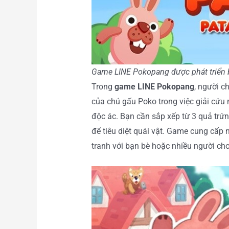
Game LINE Pokopang được phát triển b
Trong
game LINE Pokopang
, người c
của chú gấu Poko trong việc giải cứu 
độc ác. Bạn cần sắp xếp từ 3 quả trứ
để tiêu diệt quái vật. Game cung cấp
tranh với bạn bè hoặc nhiều người chơi