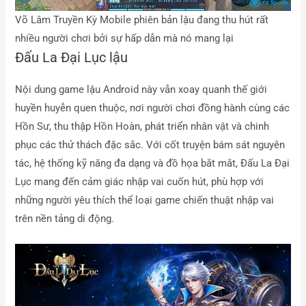
Võ Lâm Truyền Kỳ Mobile phiên bản lậu đang thu hút rất
nhiều người chơi bởi sự hấp dẫn mà nó mang lại
Đấu La Đại Lục lậu
Nội dung game lậu Android này vẫn xoay quanh thế giới
huyền huyễn quen thuộc, nơi người chơi đồng hành cùng các
Hồn Sư, thu thập Hồn Hoàn, phát triển nhân vật và chinh
phục các thử thách đặc sắc. Với cốt truyện bám sát nguyên
tác, hệ thống kỹ năng đa dạng và đồ họa bắt mắt, Đấu La Đại
Lục mang đến cảm giác nhập vai cuốn hút, phù hợp với
những người yêu thích thể loại game chiến thuật nhập vai
trên nền tảng di động.