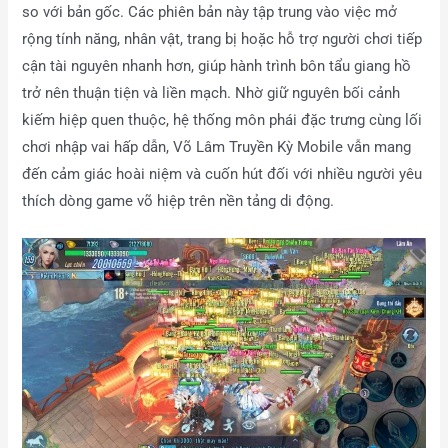
so với bản gốc. Các phiên bản này tập trung vào việc mở
rộng tính năng, nhân vật, trang bị hoặc hỗ trợ người chơi tiếp
cận tài nguyên nhanh hơn, giúp hành trình bôn tẩu giang hồ
trở nên thuận tiện và liền mạch. Nhờ giữ nguyên bối cảnh
kiếm hiệp quen thuộc, hệ thống môn phái đặc trưng cùng lối
chơi nhập vai hấp dẫn, Võ Lâm Truyền Kỳ Mobile vẫn mang
đến cảm giác hoài niệm và cuốn hút đối với nhiều người yêu
thích dòng game võ hiệp trên nền tảng di động.