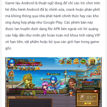
Game lậu Android là thuật ngữ dùng để chỉ các trò chơi trên
hệ điều hành Android đã bị chỉnh sửa, crack hoặc phân phối
mà không thông qua nhà phát hành chính thức hay các kho
ứng dụng hợp pháp như Google Play. Các phiên bản này
được lan truyền dưới dạng file APK bên ngoài với lời quảng
cáo hấp dẫn như miễn phí hoàn toàn mở khóa tính năng VIP
vô hạn tiền, vật phẩm hoặc bỏ qua các giới hạn trong game
gốc.