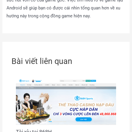
Android sẽ giúp bạn có được cái nhìn tổng quan hơn về xu
hướng này trong cộng đồng game hiện nay.
Bài viết liên quan
Tài xỉu tại 868H