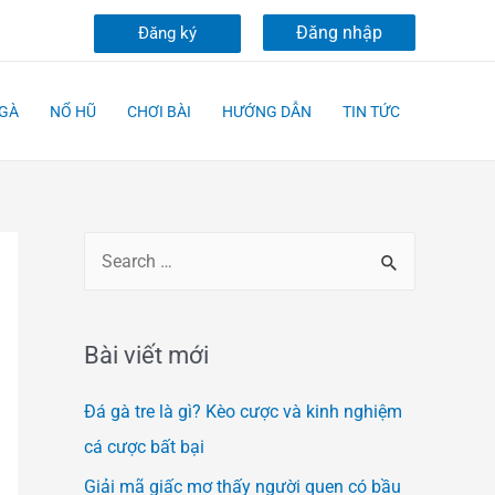
Đăng nhập
Đăng ký
 GÀ
NỔ HŨ
CHƠI BÀI
HƯỚNG DẪN
TIN TỨC
Bài viết mới
Đá gà tre là gì? Kèo cược và kinh nghiệm
cá cược bất bại
Giải mã giấc mơ thấy người quen có bầu