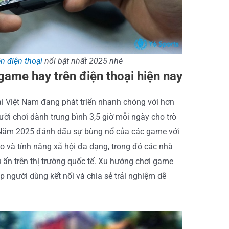
n điện thoại
nổi bật nhất 2025 nhé
game hay trên điện thoại hiện nay
ại Việt Nam đang phát triển nhanh chóng với hơn
i chơi dành trung bình 3,5 giờ mỗi ngày cho trò
 Năm 2025 đánh dấu sự bùng nổ của các game với
o và tính năng xã hội đa dạng, trong đó các nhà
 ấn trên thị trường quốc tế. Xu hướng chơi game
p người dùng kết nối và chia sẻ trải nghiệm dễ