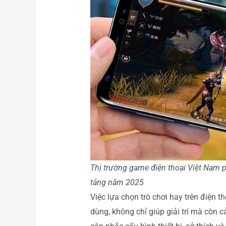
Thị trường game điện thoại Việt Nam p
tảng năm 2025
Việc lựa chọn trò chơi hay trên điện 
dùng, không chỉ giúp giải trí mà còn c