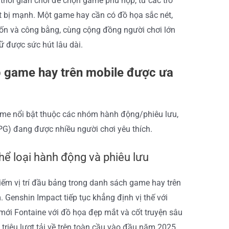
à thời gian chơi để chọn game phù hợp, từ các trò
t bị mạnh. Một game hay cần có đồ họa sắc nét,
ốn và công bằng, cùng cộng đồng người chơi lớn
iữ được sức hút lâu dài.
 game hay trên mobile được ưa
ame nổi bật thuộc các nhóm hành động/phiêu lưu,
PG) đang được nhiều người chơi yêu thích.
thể loại hành động và phiêu lưu
iếm vị trí đầu bảng trong danh sách game hay trên
. Genshin Impact tiếp tục khẳng định vị thế với
ới Fontaine với đồ họa đẹp mắt và cốt truyện sâu
riệu lượt tải về trên toàn cầu vào đầu năm 2025,