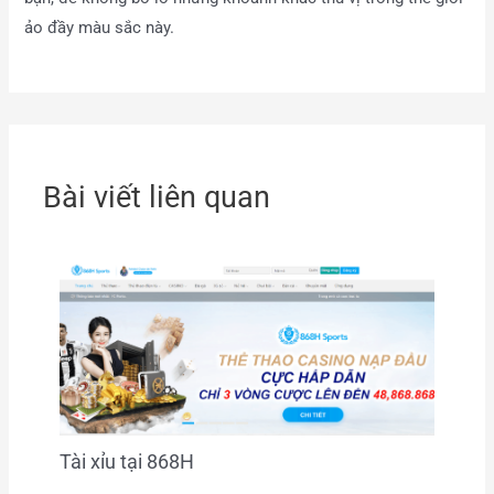
ảo đầy màu sắc này.
Bài viết liên quan
Tài xỉu tại 868H