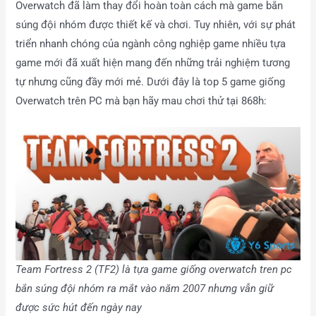
Overwatch đã làm thay đổi hoàn toàn cách mà game bắn
súng đội nhóm được thiết kế và chơi. Tuy nhiên, với sự phát
triển nhanh chóng của ngành công nghiệp game nhiều tựa
game mới đã xuất hiện mang đến những trải nghiệm tương
tự nhưng cũng đầy mới mẻ. Dưới đây là top 5 game giống
Overwatch trên PC mà bạn hãy mau chơi thử tại 868h:
Team Fortress 2 (TF2) là tựa game giống overwatch tren pc
bắn súng đội nhóm ra mắt vào năm 2007 nhưng vẫn giữ
được sức hút đến ngày nay