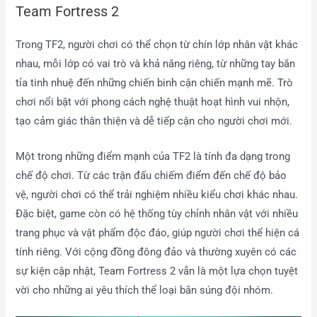
Team Fortress 2
Trong TF2, người chơi có thể chọn từ chín lớp nhân vật khác
nhau, mỗi lớp có vai trò và khả năng riêng, từ những tay bắn
tỉa tinh nhuệ đến những chiến binh cận chiến mạnh mẽ. Trò
chơi nổi bật với phong cách nghệ thuật hoạt hình vui nhộn,
tạo cảm giác thân thiện và dễ tiếp cận cho người chơi mới.
Một trong những điểm mạnh của TF2 là tính đa dạng trong
chế độ chơi. Từ các trận đấu chiếm điểm đến chế độ bảo
vệ, người chơi có thể trải nghiệm nhiều kiểu chơi khác nhau.
Đặc biệt, game còn có hệ thống tùy chỉnh nhân vật với nhiều
trang phục và vật phẩm độc đáo, giúp người chơi thể hiện cá
tính riêng. Với cộng đồng đông đảo và thường xuyên có các
sự kiện cập nhật, Team Fortress 2 vẫn là một lựa chọn tuyệt
vời cho những ai yêu thích thể loại bắn súng đội nhóm.