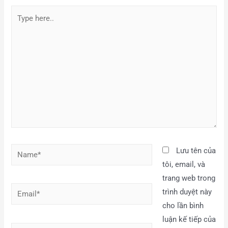
Lưu tên của
tôi, email, và
trang web trong
trình duyệt này
cho lần bình
luận kế tiếp của