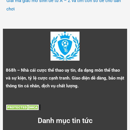
Giải mã giấc mơ sinh đẻ từ A – Z và tìm con số đề cho dân
chơi
868h – Nhà cái cược thể thao uy tín, đa dạng môn thể thao
và sự kiện, tỷ lệ cược cạnh tranh. Giao diện dễ dàng, bảo mật
thông tin cá nhân, dịch vụ chất lượng.
Danh mục tin tức