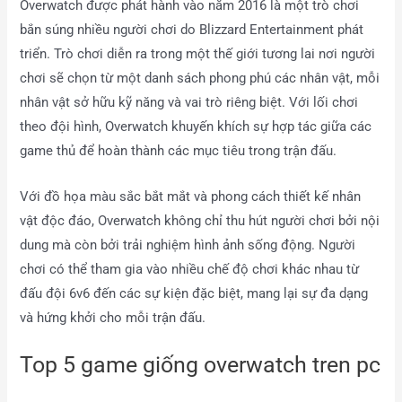
Overwatch được phát hành vào năm 2016 là một trò chơi
bắn súng nhiều người chơi do Blizzard Entertainment phát
triển. Trò chơi diễn ra trong một thế giới tương lai nơi người
chơi sẽ chọn từ một danh sách phong phú các nhân vật, mỗi
nhân vật sở hữu kỹ năng và vai trò riêng biệt. Với lối chơi
theo đội hình, Overwatch khuyến khích sự hợp tác giữa các
game thủ để hoàn thành các mục tiêu trong trận đấu.
Với đồ họa màu sắc bắt mắt và phong cách thiết kế nhân
vật độc đáo, Overwatch không chỉ thu hút người chơi bởi nội
dung mà còn bởi trải nghiệm hình ảnh sống động. Người
chơi có thể tham gia vào nhiều chế độ chơi khác nhau từ
đấu đội 6v6 đến các sự kiện đặc biệt, mang lại sự đa dạng
và hứng khởi cho mỗi trận đấu.
Top 5 game giống overwatch tren pc