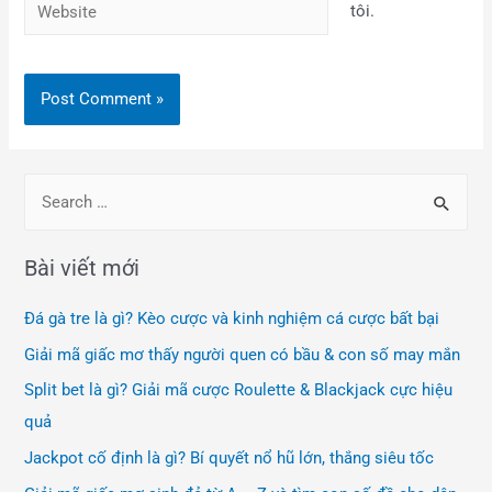
tôi.
Bài viết mới
Đá gà tre là gì? Kèo cược và kinh nghiệm cá cược bất bại
Giải mã giấc mơ thấy người quen có bầu & con số may mắn
Split bet là gì? Giải mã cược Roulette & Blackjack cực hiệu
quả
Jackpot cố định là gì? Bí quyết nổ hũ lớn, thắng siêu tốc