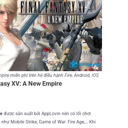
ire miễn phí trên hệ điều hành Fire, Android, iOS
tasy XV: A New Empire
re
được sản xuất bởi AppLovin nên có lối chơi
như Mobile Strike, Game of War: Fire Age,… Khi