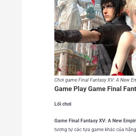
Chơi game Final Fantasy XV: A New Emp
Game Play Game Final Fan
Lối chơi
Game Final Fantasy XV: A New Empi
tương tự các tựa game khác của hãng 