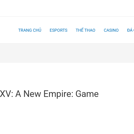
TRANG CHỦ
ESPORTS
THỂ THAO
CASINO
ĐÁ
 XV: A New Empire: Game