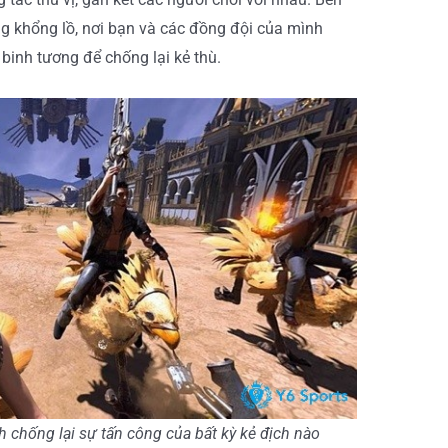
g khổng lồ, nơi bạn và các đồng đội của mình
 binh tương để chống lại kẻ thù.
 chống lại sự tấn công của bất kỳ kẻ địch nào