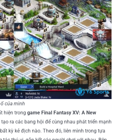
hố của mình
t hiện trong
game Final Fantasy XV: A New
i tạo ra các bang hội để cùng nhau phát triển mạnh
bất kỳ kẻ địch nào. Theo đó, liên mình trong tựa
tác thú vị, gắn kết các người chơi với nhau. Bên