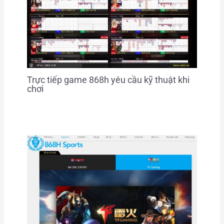
Trực tiếp game 868h yêu cầu kỹ thuật khi
chơi