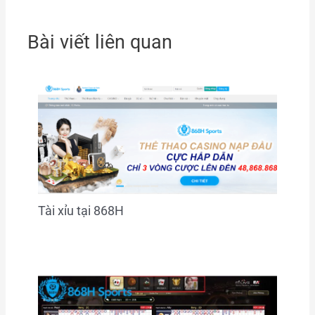
Bài viết liên quan
Tài xỉu tại 868H