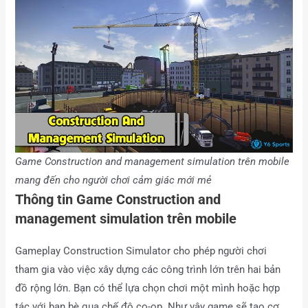
Game Construction and management simulation trên mobile
mang đến cho người chơi cảm giác mới mẻ
Thông tin Game Construction and
management simulation trên mobile
Gameplay Construction Simulator cho phép người chơi
tham gia vào việc xây dựng các công trình lớn trên hai bản
đồ rộng lớn. Bạn có thể lựa chọn chơi một mình hoặc hợp
tác với bạn bè qua chế độ co-op. Như vậy game sẽ tạo cơ