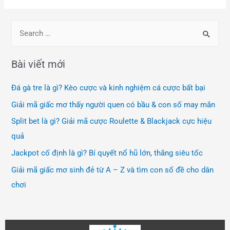
Bài viết mới
Đá gà tre là gì? Kèo cược và kinh nghiệm cá cược bất bại
Giải mã giấc mơ thấy người quen có bầu & con số may mắn
Split bet là gì? Giải mã cược Roulette & Blackjack cực hiệu
quả
Jackpot cố định là gì? Bí quyết nổ hũ lớn, thắng siêu tốc
Giải mã giấc mơ sinh đẻ từ A – Z và tìm con số đề cho dân
chơi