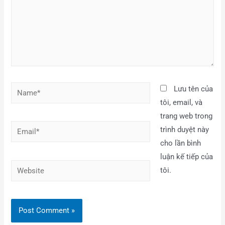
Lưu tên của
tôi, email, và
trang web trong
trình duyệt này
cho lần bình
luận kế tiếp của
tôi.