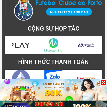
CỘNG SỰ HỢP TÁC
HÌNH THỨC THANH TOÁN
Copyright © 2026 868H Sports Reserved. Nhà tài
trợ
CF68
,
CFUN68
,
GI88