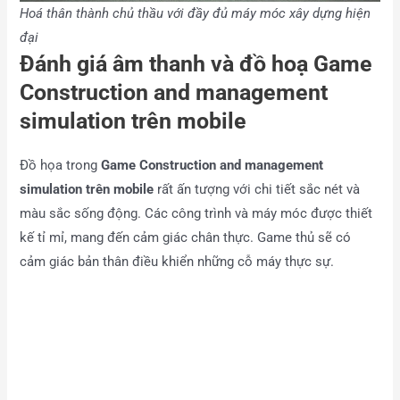
Hoá thân thành chủ thầu với đầy đủ máy móc xây dựng hiện
đại
Đánh giá âm thanh và đồ hoạ Game
Construction and management
simulation trên mobile
Đồ họa trong
Game Construction and management
simulation trên mobile
rất ấn tượng với chi tiết sắc nét và
màu sắc sống động. Các công trình và máy móc được thiết
kế tỉ mỉ, mang đến cảm giác chân thực. Game thủ sẽ có
cảm giác bản thân điều khiển những cỗ máy thực sự.