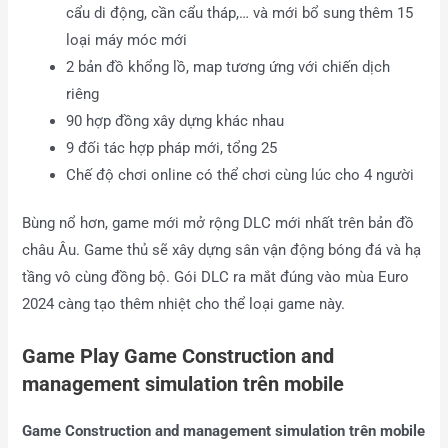
cẩu di động, cần cẩu tháp,… và mới bổ sung thêm 15
loại máy móc mới
2 bản đồ khổng lồ, map tương ứng với chiến dịch
riêng
90 hợp đồng xây dựng khác nhau
9 đối tác hợp pháp mới, tổng 25
Chế độ chơi online có thể chơi cùng lúc cho 4 người
Bùng nổ hơn, game mới mở rộng DLC mới nhất trên bản đồ
châu Âu. Game thủ sẽ xây dựng sân vận động bóng đá và hạ
tầng vô cùng đồng bộ. Gói DLC ra mắt đúng vào mùa Euro
2024 càng tạo thêm nhiệt cho thể loại game này.
Game Play Game Construction and
management simulation trên mobile
Game Construction and management simulation trên mobile