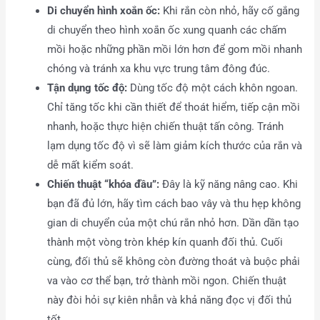
Di chuyển hình xoắn ốc:
Khi rắn còn nhỏ, hãy cố gắng
di chuyển theo hình xoắn ốc xung quanh các chấm
mồi hoặc những phần mồi lớn hơn để gom mồi nhanh
chóng và tránh xa khu vực trung tâm đông đúc.
Tận dụng tốc độ:
Dùng tốc độ một cách khôn ngoan.
Chỉ tăng tốc khi cần thiết để thoát hiểm, tiếp cận mồi
nhanh, hoặc thực hiện chiến thuật tấn công. Tránh
lạm dụng tốc độ vì sẽ làm giảm kích thước của rắn và
dễ mất kiểm soát.
Chiến thuật “khóa đầu”:
Đây là kỹ năng nâng cao. Khi
bạn đã đủ lớn, hãy tìm cách bao vây và thu hẹp không
gian di chuyển của một chú rắn nhỏ hơn. Dần dần tạo
thành một vòng tròn khép kín quanh đối thủ. Cuối
cùng, đối thủ sẽ không còn đường thoát và buộc phải
va vào cơ thể bạn, trở thành mồi ngon. Chiến thuật
này đòi hỏi sự kiên nhẫn và khả năng đọc vị đối thủ
tốt.