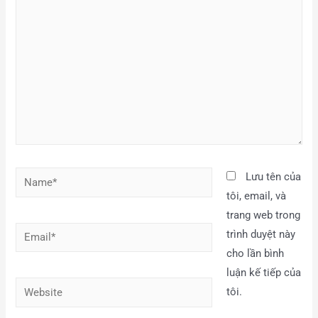
Lưu tên của
tôi, email, và
trang web trong
trình duyệt này
cho lần bình
luận kế tiếp của
tôi.