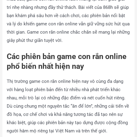
trí nhẹ nhàng nhưng đầy thử thách. Bài viết của 868h sẽ giúp
bạn khám phá sâu hơn về cách chơi, các phiên bản nổi bật
và lý do khiến game con rắn online vẫn giữ vững sức hút qua
thời gian. Game con rắn online chắc chắn sẽ mang lại những
giây phút thư giãn tuyệt vời.
Các phiên bản game con rắn online
phổ biến nhất hiện nay
Thị trường game con rắn online hiện nay vô cùng đa dạng
với hàng loạt phiên bản đến từ nhiều nhà phát triển khác
nhau, mỗi trò lại có những đặc điểm và nét cuốn hút riêng.
Dù cùng chung một nguyên tắc “ăn để lớn”, những cải tiến về
đồ họa, cơ chế chơi và khả năng tương tác đã tạo nên sự
khác biệt, giúp các phiên bản này tạo dựng được cộng đồng
người hâm mộ riêng tại Việt Nam và trên thế giới.