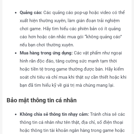
Quảng cáo:
Các quảng cáo pop-up hoặc video có thể
xuất hiện thường xuyên, làm gián đoạn trải nghiệm
chơi game. Hãy tìm hiểu các phiên bản có ít quảng
cáo hơn hoặc cân nhắc mua gói “không quảng cáo”
nếu bạn chơi thường xuyên.
Mua hàng trong ứng dụng:
Các vật phẩm như ngoại
hình rắn độc đáo, tăng cường sức mạnh tạm thời
hoặc tiền tệ trong game thường được bán. Hãy kiểm
soát chi tiêu và chỉ mua khi thật sự cần thiết hoặc khi
bạn đã tìm hiểu kỹ về giá trị mà chúng mang lại.
Bảo mật thông tin cá nhân
Không chia sẻ thông tin nhạy cảm:
Tránh chia sẻ các
thông tin cá nhân như tên thật, địa chỉ, số điện thoại
hoặc thông tin tài khoản ngân hàng trong game hoặc