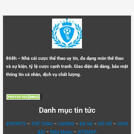
868h – Nhà cái cược thể thao uy tín, đa dạng môn thể thao
và sự kiện, tỷ lệ cược cạnh tranh. Giao diện dễ dàng, bảo mật
thông tin cá nhân, dịch vụ chất lượng.
Danh mục tin tức
ESPORTS
–
THỂ THAO
–
CASINO
–
ĐÁ GÀ
–
NỔ HŨ
–
CHƠI
BÀI
–
Điều khoản
–
SITEMAP