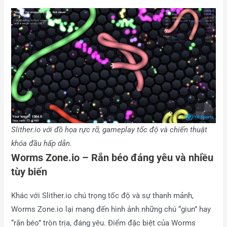
Slither.io với đồ họa rực rỡ, gameplay tốc độ và chiến thuật
khóa đầu hấp dẫn.
Worms Zone.io – Rắn béo đáng yêu và nhiều
tùy biến
Khác với Slither.io chú trọng tốc độ và sự thanh mảnh,
Worms Zone.io lại mang đến hình ảnh những chú “giun” hay
“rắn béo” tròn trịa, đáng yêu. Điểm đặc biệt của Worms