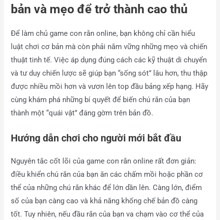
bản và mẹo để trở thành cao thủ
Để làm chủ game con rắn online, bạn không chỉ cần hiểu
luật chơi cơ bản mà còn phải nắm vững những mẹo và chiến
thuật tinh tế. Việc áp dụng đúng cách các kỹ thuật di chuyển
và tư duy chiến lược sẽ giúp bạn “sống sót” lâu hơn, thu thập
được nhiều mồi hơn và vươn lên top đầu bảng xếp hạng. Hãy
cùng khám phá những bí quyết để biến chú rắn của bạn
thành một “quái vật” đáng gờm trên bản đồ.
Hướng dẫn chơi cho người mới bắt đầu
Nguyên tắc cốt lõi của game con rắn online rất đơn giản:
điều khiển chú rắn của bạn ăn các chấm mồi hoặc phần cơ
thể của những chú rắn khác để lớn dần lên. Càng lớn, điểm
số của bạn càng cao và khả năng khống chế bản đồ càng
tốt. Tuy nhiên, nếu đầu rắn của bạn va chạm vào cơ thể của