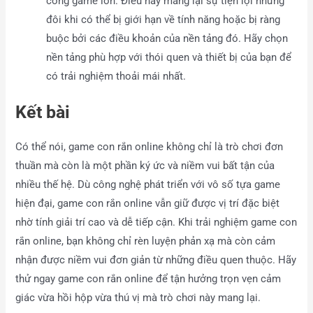
cổng game lớn. Điều này mang lại sự tiện lợi nhưng
đôi khi có thể bị giới hạn về tính năng hoặc bị ràng
buộc bởi các điều khoản của nền tảng đó. Hãy chọn
nền tảng phù hợp với thói quen và thiết bị của bạn để
có trải nghiệm thoải mái nhất.
Kết bài
Có thể nói, game con rắn online không chỉ là trò chơi đơn
thuần mà còn là một phần ký ức và niềm vui bất tận của
nhiều thế hệ. Dù công nghệ phát triển với vô số tựa game
hiện đại, game con rắn online vẫn giữ được vị trí đặc biệt
nhờ tính giải trí cao và dễ tiếp cận. Khi trải nghiệm game con
rắn online, bạn không chỉ rèn luyện phản xạ mà còn cảm
nhận được niềm vui đơn giản từ những điều quen thuộc. Hãy
thử ngay game con rắn online để tận hưởng trọn vẹn cảm
giác vừa hồi hộp vừa thú vị mà trò chơi này mang lại.