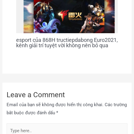
esport của 868H tructiepdabong Euro2021,
kênh giải trí tuyệt vời không nên bỏ qua
Leave a Comment
Email của bạn sẽ không được hiển thị công khai.
Các trường
bắt buộc được đánh dấu
*