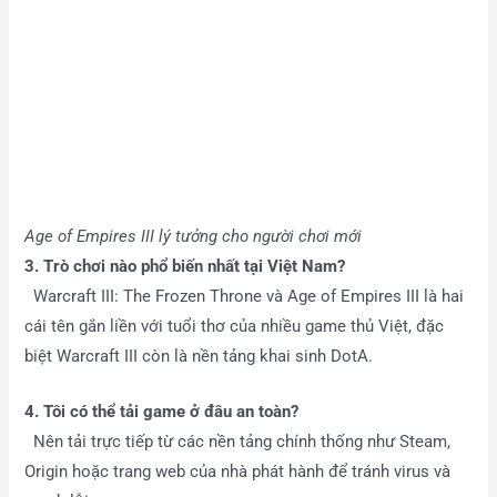
Age of Empires III lý tưởng cho người chơi mới
3. Trò chơi nào phổ biến nhất tại Việt Nam?
Warcraft III: The Frozen Throne và Age of Empires III là hai
cái tên gắn liền với tuổi thơ của nhiều game thủ Việt, đặc
biệt Warcraft III còn là nền tảng khai sinh DotA.
4. Tôi có thể tải game ở đâu an toàn?
Nên tải trực tiếp từ các nền tảng chính thống như Steam,
Origin hoặc trang web của nhà phát hành để tránh virus và