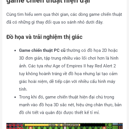
game chiến thuật hiện đại
Cùng tìm hiểu xem qua thời gian, các dòng game chiến thuật
đã có những gì thay đổi qua so sánh nhỏ dưới đây.
Đồ họa và trải nghiệm thị giác
Game chiến thuật PC cũ
thường có đồ họa 2D hoặc
3D đơn giản, tập trung nhiều vào lối chơi hơn là hình
ảnh. Các tựa như Age of Empires II hay Red Alert 2
tuy không hoành tráng về đồ họa nhưng lại tạo cảm
giác hoài niệm, dễ tiếp cận với nhiều cấu hình máy
tính.
Trong khi đó, game chiến thuật hiện đại chú trọng
mạnh vào đồ họa 3D sắc nét, hiệu ứng chân thực, bản
đồ chi tiết và quân đội được thiết kế tỉ mỉ.