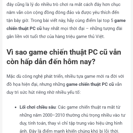
đây cũng là lý do nhiều trò chơi ra mắt cách đây hơn chục
năm vẫn còn cộng đồng đông đảo và được yêu thích đến
tận bây giờ. Trong bài viết này, hãy cùng điểm lại top 5
game
chiến thuật PC cũ
hay nhất mọi thời đại – những tượng đài
gắn liền với tuổi thơ của hàng triệu game thủ Việt.
Vì sao game chiến thuật PC cũ vẫn
còn hấp dẫn đến hôm nay?
Mặc dù công nghệ phát triển, nhiều tựa game mới ra đời với
đồ họa hiện đại, nhưng những
game chiến thuật PC cũ
vẫn
duy trì sức hút riêng nhờ nhiều yếu tố:
Lối chơi chiều sâu
: Các game chiến thuật ra mắt từ
những năm 2000–2010 thường chú trọng nhiều vào tư
duy, tính toán, thay vì chỉ tập trung vào hiệu ứng hình
ảnh. Đây là điểm mạnh khiến chúng khó bị lỗi thời.