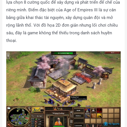
lựa chọn 8 cường quốc để xây dựng và phát triển đế chế của
riêng mình. Điểm đặc biệt của Age of Empires III là sự cân
bằng giữa khai thác tài nguyên, xây dựng quân đội và mở
rộng lãnh thổ. Với đồ họa 2D đơn giản nhưng lối chơi chiều
sâu, đây là game không thể thiếu trong danh sách huyền
thoại.