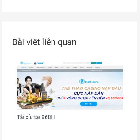
Bài viết liên quan
Tài xỉu tại 868H