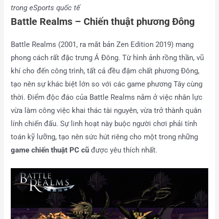
trong eSports quốc tế
Battle Realms – Chiến thuật phương Đông
Battle Realms (2001, ra mắt bản Zen Edition 2019) mang
phong cách rất đặc trưng Á Đông. Từ hình ảnh rồng thần, vũ
khí cho đến công trình, tất cả đều đậm chất phương Đông,
tạo nên sự khác biệt lớn so với các game phương Tây cùng
thời. Điểm độc đáo của Battle Realms nằm ở việc nhân lực
vừa làm công việc khai thác tài nguyên, vừa trở thành quân
lính chiến đấu. Sự linh hoạt này buộc người chơi phải tính
toán kỹ lưỡng, tạo nên sức hút riêng cho một trong những
game chiến thuật PC cũ
được yêu thích nhất.