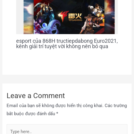
esport của 868H tructiepdabong Euro2021,
kênh giải trí tuyệt vời không nên bỏ qua
Leave a Comment
Email của bạn sẽ không được hiển thị công khai.
Các trường
bắt buộc được đánh dấu
*