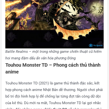
Battle Realms – một trong những game chiến thuật cũ hiếm
hoi mang đậm dấu ấn văn hóa phương Đông
Touhou Monster TD – Phong cách thủ thành
anime
Touhou Monster TD (2021) là game thủ thành đặc sắc, kết
hợp phong cách anime Nhật Bản dễ thương. Người chơi phải
bố trí đội hình hợp lý để chống lại từng đợt tấn công dữ dội
của kẻ thù. Dù mới ra mắt, Touhou Monster TD lại gợi nhắc