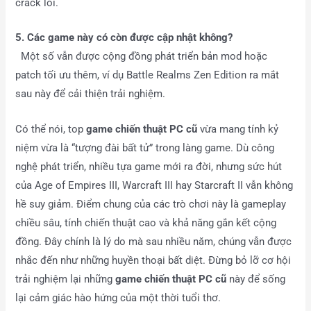
crack lỗi.
5. Các game này có còn được cập nhật không?
Một số vẫn được cộng đồng phát triển bản mod hoặc
patch tối ưu thêm, ví dụ Battle Realms Zen Edition ra mắt
sau này để cải thiện trải nghiệm.
Có thể nói, top
game chiến thuật PC cũ
vừa mang tính kỷ
niệm vừa là “tượng đài bất tử” trong làng game. Dù công
nghệ phát triển, nhiều tựa game mới ra đời, nhưng sức hút
của Age of Empires III, Warcraft III hay Starcraft II vẫn không
hề suy giảm. Điểm chung của các trò chơi này là gameplay
chiều sâu, tính chiến thuật cao và khả năng gắn kết cộng
đồng. Đây chính là lý do mà sau nhiều năm, chúng vẫn được
nhắc đến như những huyền thoại bất diệt. Đừng bỏ lỡ cơ hội
trải nghiệm lại những
game chiến thuật PC cũ
này để sống
lại cảm giác hào hứng của một thời tuổi thơ.