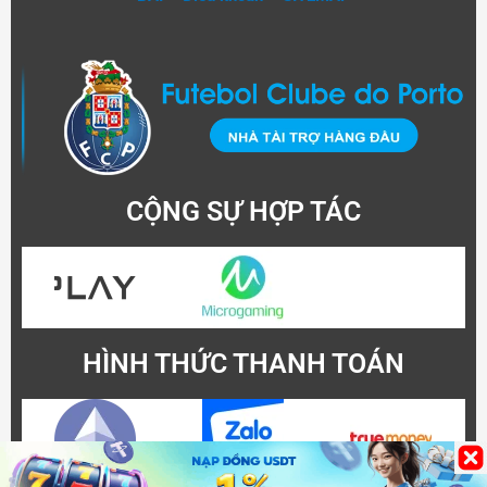
CỘNG SỰ HỢP TÁC
HÌNH THỨC THANH TOÁN