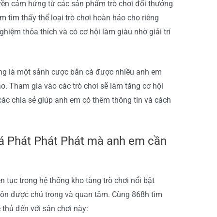
yền cảm hứng từ các sản phẩm trò chơi đổi thưởng
m tìm thấy thể loại trò chơi hoàn hảo cho riêng
hiệm thỏa thích và có cơ hội làm giàu nhờ giải trí
ng là một sảnh cược bắn cá được nhiều anh em
o. Tham gia vào các trò chơi sẽ làm tăng cơ hội
các chia sẻ giúp anh em có thêm thông tin và cách
á Phát Phát Phát mà anh em cần
 tục trong hệ thống kho tàng trò chơi nổi bật
uôn được chú trọng và quan tâm. Cùng 868h tìm
thủ đến với sân chơi này: