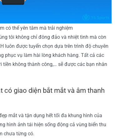
m có thể yên tâm mà trải nghiệm
ng tôi không chỉ đông đảo và nhiệt tình mà còn
H luôn được tuyển chọn dựa trên trình độ chuyên
g phục vụ làm hài lòng khách hàng. Tất cả các
gửi tiền không thành công,… sẽ được các bạn nhân
 có giao diện bắt mắt và âm thanh
đẹp mắt và tận dụng hết tối đa khung hình của
g hình ảnh tái hiện sống động cả vùng biển thu
m chưa từng có.