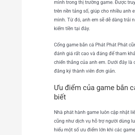
mình trong thị trường game. Được tru
trên nền tảng số, giúp cho nhiều anh e
mình. Từ đó, anh em sẽ dễ dàng trải ng
kiếm tiền tại đây.
Cổng game bắn cá Phát Phát Phát cũ
đánh giá rất cao và đáng để tham khả
chiến thắng của anh em. Dưới đây là 
đăng ký thành viên đơn giản.
Ưu điểm của game bắn c
biết
Nhà phát hành game luôn cập nhật liên
cũng như dịch vụ hỗ trợ người dùng l
hiểu một số ưu điểm lớn khi các game 