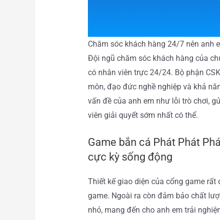
Chăm sóc khách hàng 24/7 nên anh e
Đội ngũ chăm sóc khách hàng của chú
có nhân viên trực 24/24. Bộ phận CSK
môn, đạo đức nghề nghiệp và khả năn
vấn đề của anh em như lỗi trò chơi, 
viên giải quyết sớm nhất có thể.
Game bắn cá Phát Phát Phát
cực kỳ sống động
Thiết kế giao diện của cổng game rất 
game. Ngoài ra còn đảm bảo chất lượn
nhỏ, mang đến cho anh em trải nghiệ