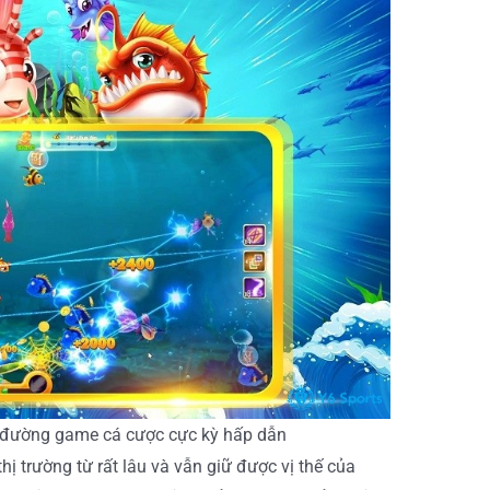
 đường game cá cược cực kỳ hấp dẫn
thị trường từ rất lâu và vẫn giữ được vị thế của