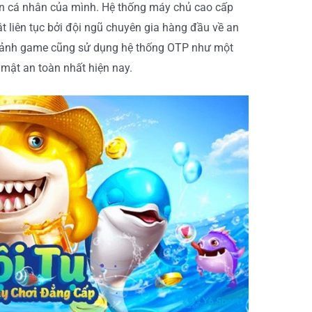
in cá nhân của mình. Hệ thống máy chủ cao cấp
t liên tục bởi đội ngũ chuyên gia hàng đầu về an
i sảnh game cũng sử dụng hệ thống OTP như một
mật an toàn nhất hiện nay.